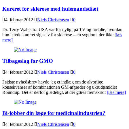
Kureret for sklerose med hulemandsdiæt
4. februar 2012
Niels Christensen
0
Dr. Terry Wahls fra USA var for nyligt på TV og fortalte, hvordan
hun havde kureret sig selv for sklerose – en sygdom, der ikke
[læs
mere]
Tilbageslag for GMO
4. februar 2012
Niels Christensen
0
I sidste nyhedsbrev havde jeg et indlæg om de alvorlige
konsekvenser af kombinationen GM-afgrøder og ukrudtsmidlet
Roundup. Det er derfor glædeligt, at der gøres fremskridt
[læs mere]
Bi-jobber din læge for medicinalindustrien?
4. februar 2012
Niels Christensen
0