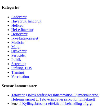
Kategorier
Fødevarer
Havebrug, landbrug
Helbred
Helse-litteratur
Helsevarer
Ikke-kategoriseret
Medicin
Miljø
Opskrifter
Pesticider
Politik
Screening
Stråling, EHS
Træning
Vaccination
Seneste kommentarer
Tatoveringsblæk forårsager inflammation i lymfeknuderne |
Helsemagasinet
til
Tatovering øger risiko for lymfekræft
lene
til
Kyllingebrusk er effektivt til behandling af gigt