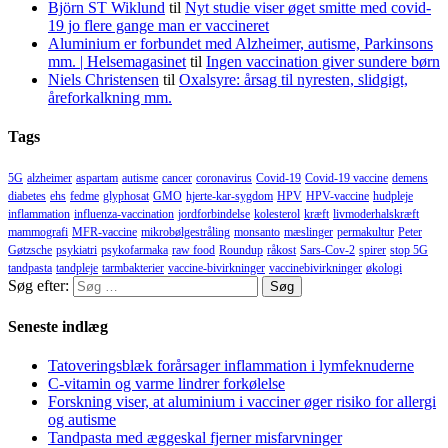
Björn ST Wiklund
til
Nyt studie viser øget smitte med covid-
19 jo flere gange man er vaccineret
Aluminium er forbundet med Alzheimer, autisme, Parkinsons
mm. | Helsemagasinet
til
Ingen vaccination giver sundere børn
Niels Christensen
til
Oxalsyre: årsag til nyresten, slidgigt,
åreforkalkning mm.
Tags
5G
alzheimer
aspartam
autisme
cancer
coronavirus
Covid-19
Covid-19 vaccine
demens
diabetes
ehs
fedme
glyphosat
GMO
hjerte-kar-sygdom
HPV
HPV-vaccine
hudpleje
inflammation
influenza-vaccination
jordforbindelse
kolesterol
kræft
livmoderhalskræft
mammografi
MFR-vaccine
mikrobølgestråling
monsanto
mæslinger
permakultur
Peter
Gøtzsche
psykiatri
psykofarmaka
raw food
Roundup
råkost
Sars-Cov-2
spirer
stop 5G
tandpasta
tandpleje
tarmbakterier
vaccine-bivirkninger
vaccinebivirkninger
økologi
Søg efter:
Seneste indlæg
Tatoveringsblæk forårsager inflammation i lymfeknuderne
C-vitamin og varme lindrer forkølelse
Forskning viser, at aluminium i vacciner øger risiko for allergi
og autisme
Tandpasta med æggeskal fjerner misfarvninger