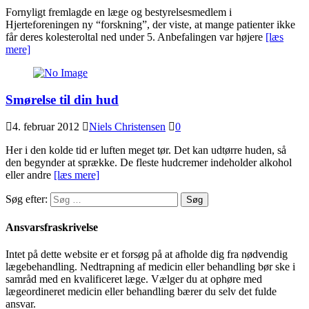
Fornyligt fremlagde en læge og bestyrelsesmedlem i
Hjerteforeningen ny “forskning”, der viste, at mange patienter ikke
får deres kolesteroltal ned under 5. Anbefalingen var højere
[læs
mere]
Smørelse til din hud
4. februar 2012
Niels Christensen
0
Her i den kolde tid er luften meget tør. Det kan udtørre huden, så
den begynder at sprække. De fleste hudcremer indeholder alkohol
eller andre
[læs mere]
Søg efter:
Ansvarsfraskrivelse
Intet på dette website er et forsøg på at afholde dig fra nødvendig
lægebehandling. Nedtrapning af medicin eller behandling bør ske i
samråd med en kvalificeret læge. Vælger du at ophøre med
lægeordineret medicin eller behandling bærer du selv det fulde
ansvar.