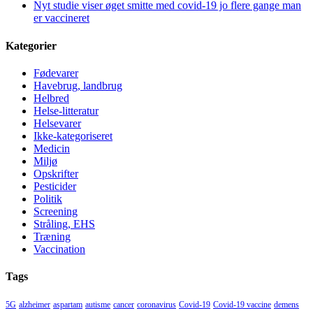
Nyt studie viser øget smitte med covid-19 jo flere gange man
er vaccineret
Kategorier
Fødevarer
Havebrug, landbrug
Helbred
Helse-litteratur
Helsevarer
Ikke-kategoriseret
Medicin
Miljø
Opskrifter
Pesticider
Politik
Screening
Stråling, EHS
Træning
Vaccination
Tags
5G
alzheimer
aspartam
autisme
cancer
coronavirus
Covid-19
Covid-19 vaccine
demens