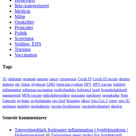
Helsevarer
Ikke-kategoriseret
Medicin
Miljø
Opskrifter
Pesticider
Politik
Screening
Stråling, EHS
Træning
Vaccination
Tags
5G
alzheimer
aspartam
autisme
cancer
coronavirus
Covid-19
Covid-19 vaccine
demens
diabetes
ehs
fedme
glyphosat
GMO
hjerte-kar-sygdom
HPV
HPV-vaccine
hudpleje
inflammation
influenza-vaccination
jordforbindelse
kolesterol
kræft
livmoderhalskræft
mammografi
MFR-vaccine
mikrobølgestråling
monsanto
mæslinger
permakultur
Peter
Gøtzsche
psykiatri
psykofarmaka
raw food
Roundup
råkost
Sars-Cov-2
spirer
stop 5G
tandpasta
tandpleje
tarmbakterier
vaccine-bivirkninger
vaccinebivirkninger
økologi
Seneste kommentarer
Tatoveringsblæk forårsager inflammation i lymfeknuderne |
Helsemagasinet
til
Tatovering øger risiko for lymfekræft