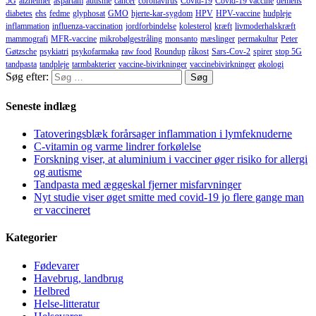
5G
alzheimer
aspartam
autisme
cancer
coronavirus
Covid-19
Covid-19 vaccine
demens
diabetes
ehs
fedme
glyphosat
GMO
hjerte-kar-sygdom
HPV
HPV-vaccine
hudpleje
inflammation
influenza-vaccination
jordforbindelse
kolesterol
kræft
livmoderhalskræft
mammografi
MFR-vaccine
mikrobølgestråling
monsanto
mæslinger
permakultur
Peter
Gøtzsche
psykiatri
psykofarmaka
raw food
Roundup
råkost
Sars-Cov-2
spirer
stop 5G
tandpasta
tandpleje
tarmbakterier
vaccine-bivirkninger
vaccinebivirkninger
økologi
Søg efter:
Seneste indlæg
Tatoveringsblæk forårsager inflammation i lymfeknuderne
C-vitamin og varme lindrer forkølelse
Forskning viser, at aluminium i vacciner øger risiko for allergi
og autisme
Tandpasta med æggeskal fjerner misfarvninger
Nyt studie viser øget smitte med covid-19 jo flere gange man
er vaccineret
Kategorier
Fødevarer
Havebrug, landbrug
Helbred
Helse-litteratur