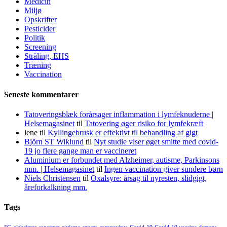
Medicin
Miljø
Opskrifter
Pesticider
Politik
Screening
Stråling, EHS
Træning
Vaccination
Seneste kommentarer
Tatoveringsblæk forårsager inflammation i lymfeknuderne |
Helsemagasinet
til
Tatovering øger risiko for lymfekræft
lene
til
Kyllingebrusk er effektivt til behandling af gigt
Björn ST Wiklund
til
Nyt studie viser øget smitte med covid-
19 jo flere gange man er vaccineret
Aluminium er forbundet med Alzheimer, autisme, Parkinsons
mm. | Helsemagasinet
til
Ingen vaccination giver sundere børn
Niels Christensen
til
Oxalsyre: årsag til nyresten, slidgigt,
åreforkalkning mm.
Tags