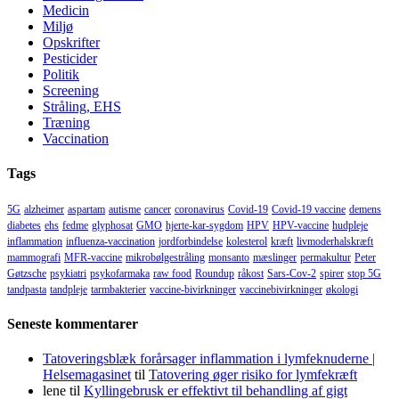
Medicin
Miljø
Opskrifter
Pesticider
Politik
Screening
Stråling, EHS
Træning
Vaccination
Tags
5G
alzheimer
aspartam
autisme
cancer
coronavirus
Covid-19
Covid-19 vaccine
demens
diabetes
ehs
fedme
glyphosat
GMO
hjerte-kar-sygdom
HPV
HPV-vaccine
hudpleje
inflammation
influenza-vaccination
jordforbindelse
kolesterol
kræft
livmoderhalskræft
mammografi
MFR-vaccine
mikrobølgestråling
monsanto
mæslinger
permakultur
Peter
Gøtzsche
psykiatri
psykofarmaka
raw food
Roundup
råkost
Sars-Cov-2
spirer
stop 5G
tandpasta
tandpleje
tarmbakterier
vaccine-bivirkninger
vaccinebivirkninger
økologi
Seneste kommentarer
Tatoveringsblæk forårsager inflammation i lymfeknuderne |
Helsemagasinet
til
Tatovering øger risiko for lymfekræft
lene
til
Kyllingebrusk er effektivt til behandling af gigt