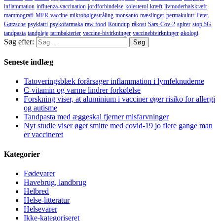
inflammation
influenza-vaccination
jordforbindelse
kolesterol
kræft
livmoderhalskræft
mammografi
MFR-vaccine
mikrobølgestråling
monsanto
mæslinger
permakultur
Peter
Gøtzsche
psykiatri
psykofarmaka
raw food
Roundup
råkost
Sars-Cov-2
spirer
stop 5G
tandpasta
tandpleje
tarmbakterier
vaccine-bivirkninger
vaccinebivirkninger
økologi
Søg efter:
Seneste indlæg
Tatoveringsblæk forårsager inflammation i lymfeknuderne
C-vitamin og varme lindrer forkølelse
Forskning viser, at aluminium i vacciner øger risiko for allergi
og autisme
Tandpasta med æggeskal fjerner misfarvninger
Nyt studie viser øget smitte med covid-19 jo flere gange man
er vaccineret
Kategorier
Fødevarer
Havebrug, landbrug
Helbred
Helse-litteratur
Helsevarer
Ikke-kategoriseret