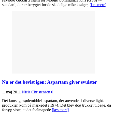
såkaldte Global System for Mobile Communications (GSM) –
standard, der er berygtet for de skadelige mikrobølger,
[læs mere]
Nu er det bevist igen: Aspartam giver svulster
1. maj 2011
Niels Christensen
0
Det kunstige sødemiddel aspartam, der anvendes i diverse light-
produkter, kom på markedet i 1974. Det blev dog trukket tilbage, da
forsøg viste, at det forårsagede
[læs mere]