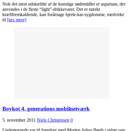
Nok det mest udskældte af de kunstige sødemidler er aspartam, der
anvendes i de fleste “light”-drikkevarer. Det er stærkt
kræftfremkaldende, kan forårsage hjerte-kar-sygdomme, medvirke
til
[læs mere]
Boykot 4. generations mobilnetværk
5. november 2011
Niels Christensen
0
Undertegnede var til foredrag med Morten Julius Bøgh i sidste uge.