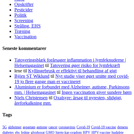
Opskrifter
Pesticider
Politik
Screening
Stråling, EHS
Træning
Vaccination
Seneste kommentarer
Tatoveringsblæk forårsager inflammation i lymfeknuderne |
Helsemagasinet
til
Tatovering øger risiko for lymfekræft
lene
til
Kyllingebrusk er effektivt til behandling af gigt
Björn ST Wiklund
til
Nyt studie viser øget smitte med covid-
19 jo flere gange man er vaccineret
Aluminium er forbundet med Alzheimer, autisme, Parkinsons
mm. | Helsemagasinet
til
Ingen vaccination giver sundere børn
Niels Christensen
til
Oxalsyre: årsag til nyresten, slidgigt,
åreforkalkning mm.
Tags
5G
alzheimer
aspartam
autisme
cancer
coronavirus
Covid-19
Covid-19 vaccine
demens
diabetes
ehs
fedme
glyphosat
GMO
hjerte-kar-sygdom
HPV
HPV-vaccine
hudpleje