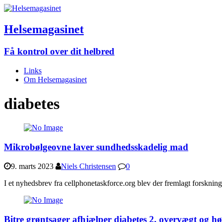
Helsemagasinet
Få kontrol over dit helbred
Links
Om Helsemagasinet
diabetes
Mikrobølgeovne laver sundhedsskadelig mad
9. marts 2023
Niels Christensen
0
I et nyhedsbrev fra cellphonetaskforce.org blev der fremlagt forsknin
Bitre grøntsager afhjælper diabetes 2, overvægt og høj