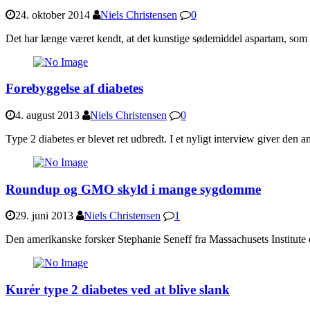
24. oktober 2014
Niels Christensen
0
Det har længe været kendt, at det kunstige sødemiddel aspartam, som bl
Forebyggelse af diabetes
4. august 2013
Niels Christensen
0
Type 2 diabetes er blevet ret udbredt. I et nyligt interview giver den
Roundup og GMO skyld i mange sygdomme
29. juni 2013
Niels Christensen
1
Den amerikanske forsker Stephanie Seneff fra Massachusets Institute o
Kurér type 2 diabetes ved at blive slank