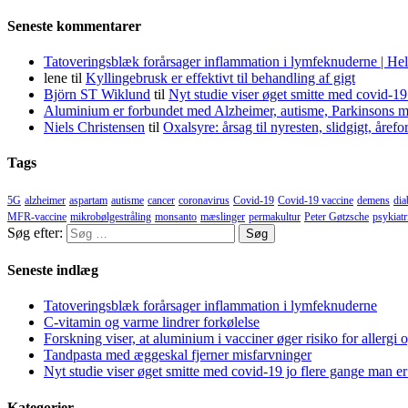
Seneste kommentarer
Tatoveringsblæk forårsager inflammation i lymfeknuderne | He
lene
til
Kyllingebrusk er effektivt til behandling af gigt
Björn ST Wiklund
til
Nyt studie viser øget smitte med covid-19
Aluminium er forbundet med Alzheimer, autisme, Parkinsons m
Niels Christensen
til
Oxalsyre: årsag til nyresten, slidgigt, åre
Tags
5G
alzheimer
aspartam
autisme
cancer
coronavirus
Covid-19
Covid-19 vaccine
demens
dia
MFR-vaccine
mikrobølgestråling
monsanto
mæslinger
permakultur
Peter Gøtzsche
psykiatr
Søg efter:
Seneste indlæg
Tatoveringsblæk forårsager inflammation i lymfeknuderne
C-vitamin og varme lindrer forkølelse
Forskning viser, at aluminium i vacciner øger risiko for allergi 
Tandpasta med æggeskal fjerner misfarvninger
Nyt studie viser øget smitte med covid-19 jo flere gange man er
Kategorier