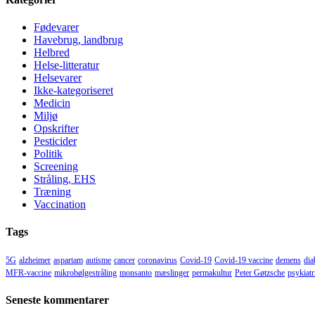
Fødevarer
Havebrug, landbrug
Helbred
Helse-litteratur
Helsevarer
Ikke-kategoriseret
Medicin
Miljø
Opskrifter
Pesticider
Politik
Screening
Stråling, EHS
Træning
Vaccination
Tags
5G
alzheimer
aspartam
autisme
cancer
coronavirus
Covid-19
Covid-19 vaccine
demens
dia
MFR-vaccine
mikrobølgestråling
monsanto
mæslinger
permakultur
Peter Gøtzsche
psykiatr
Seneste kommentarer