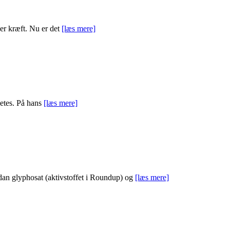
ger kræft. Nu er det
[læs mere]
betes. På hans
[læs mere]
rdan glyphosat (aktivstoffet i Roundup) og
[læs mere]