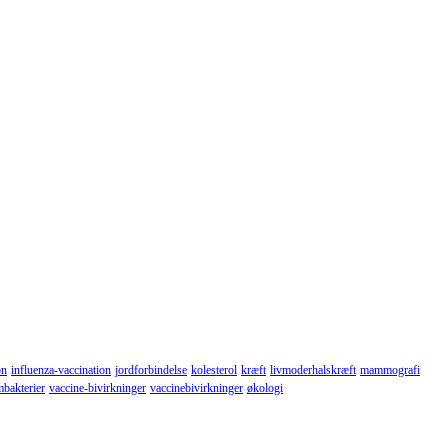
on
influenza-vaccination
jordforbindelse
kolesterol
kræft
livmoderhalskræft
mammografi
mbakterier
vaccine-bivirkninger
vaccinebivirkninger
økologi