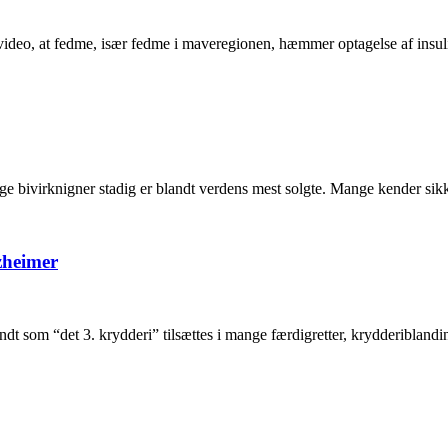
y video, at fedme, især fedme i maveregionen, hæmmer optagelse af insu
ge bivirknigner stadig er blandt verdens mest solgte. Mange kender sikk
zheimer
m “det 3. krydderi” tilsættes i mange færdigretter, krydderiblandinger