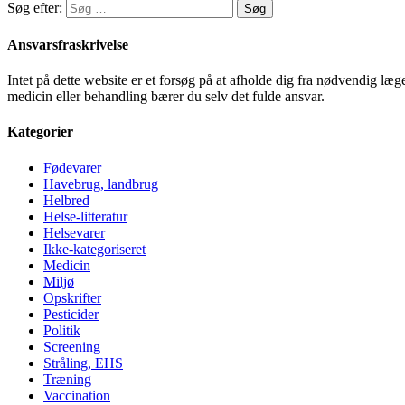
Søg efter:
Ansvarsfraskrivelse
Intet på dette website er et forsøg på at afholde dig fra nødvendig l
medicin eller behandling bærer du selv det fulde ansvar.
Kategorier
Fødevarer
Havebrug, landbrug
Helbred
Helse-litteratur
Helsevarer
Ikke-kategoriseret
Medicin
Miljø
Opskrifter
Pesticider
Politik
Screening
Stråling, EHS
Træning
Vaccination