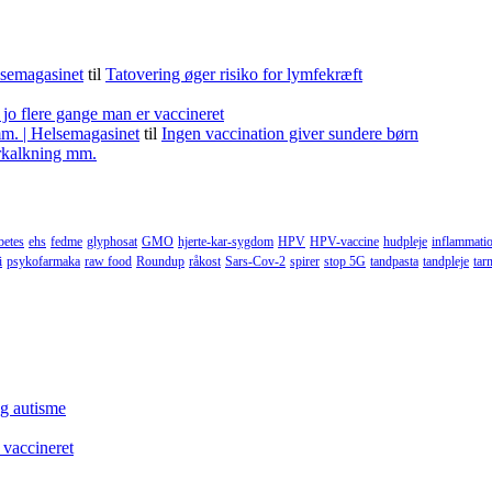
lsemagasinet
til
Tatovering øger risiko for lymfekræft
 jo flere gange man er vaccineret
m. | Helsemagasinet
til
Ingen vaccination giver sundere børn
forkalkning mm.
betes
ehs
fedme
glyphosat
GMO
hjerte-kar-sygdom
HPV
HPV-vaccine
hudpleje
inflammati
i
psykofarmaka
raw food
Roundup
råkost
Sars-Cov-2
spirer
stop 5G
tandpasta
tandpleje
tar
og autisme
 vaccineret