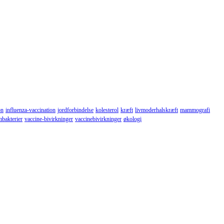
on
influenza-vaccination
jordforbindelse
kolesterol
kræft
livmoderhalskræft
mammografi
mbakterier
vaccine-bivirkninger
vaccinebivirkninger
økologi