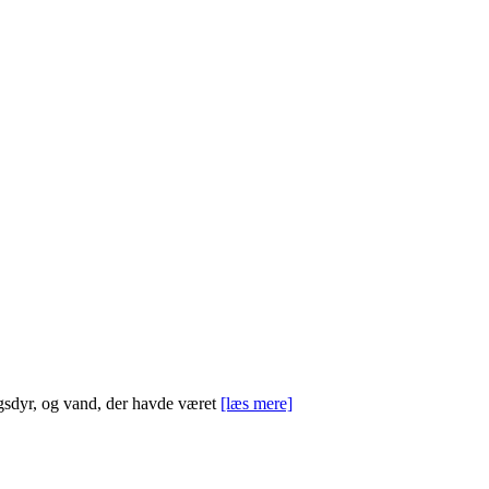
øgsdyr, og vand, der havde været
[læs mere]