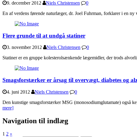
9. december 2012
Niels Christensen
0
En af verdens førende naturlæger, dr. Joel Fuhrman, forklarer i en n
Flere grunde til at undgå statiner
3. november 2012
Niels Christensen
0
Statiner er en gruppe kolesterolsænkende lægemidler, der trods alvorli
Smagsforstærker er årsag til overvægt, diabetes og al
4. juni 2012
Niels Christensen
0
Den kunstige smagsforstærker MSG (monosodiumglutamate) også kendt so
mere]
Navigation til indlæg
1
2
»