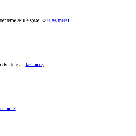
atienterne skulle spise 500
[læs mere]
 udvikling af
[læs mere]
læs mere]