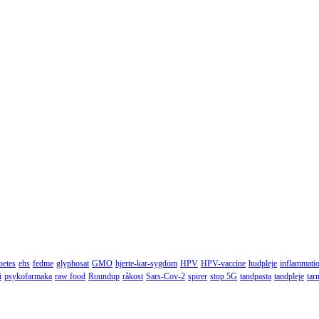
betes
ehs
fedme
glyphosat
GMO
hjerte-kar-sygdom
HPV
HPV-vaccine
hudpleje
inflammati
i
psykofarmaka
raw food
Roundup
råkost
Sars-Cov-2
spirer
stop 5G
tandpasta
tandpleje
tar