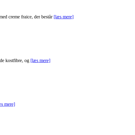
 med creme fraice, der består
[læs mere]
nde kostfibre, og
[læs mere]
æs mere]