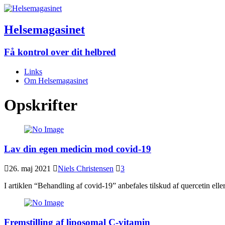
Helsemagasinet
Få kontrol over dit helbred
Links
Om Helsemagasinet
Opskrifter
Lav din egen medicin mod covid-19
26. maj 2021
Niels Christensen
3
I artiklen “Behandling af covid-19” anbefales tilskud af quercetin 
Fremstilling af liposomal C-vitamin