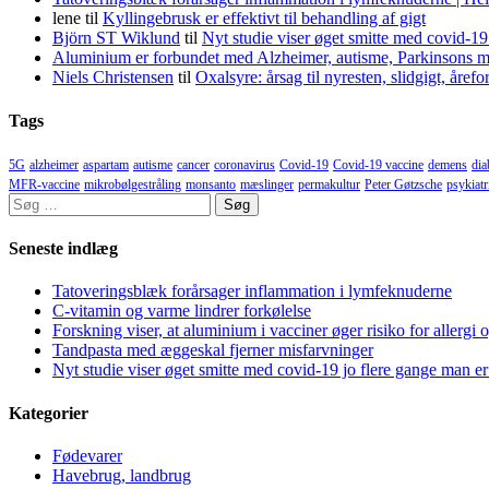
lene
til
Kyllingebrusk er effektivt til behandling af gigt
Björn ST Wiklund
til
Nyt studie viser øget smitte med covid-19
Aluminium er forbundet med Alzheimer, autisme, Parkinsons m
Niels Christensen
til
Oxalsyre: årsag til nyresten, slidgigt, åre
Tags
5G
alzheimer
aspartam
autisme
cancer
coronavirus
Covid-19
Covid-19 vaccine
demens
dia
MFR-vaccine
mikrobølgestråling
monsanto
mæslinger
permakultur
Peter Gøtzsche
psykiatr
Søg
efter:
Seneste indlæg
Tatoveringsblæk forårsager inflammation i lymfeknuderne
C-vitamin og varme lindrer forkølelse
Forskning viser, at aluminium i vacciner øger risiko for allergi 
Tandpasta med æggeskal fjerner misfarvninger
Nyt studie viser øget smitte med covid-19 jo flere gange man er
Kategorier
Fødevarer
Havebrug, landbrug