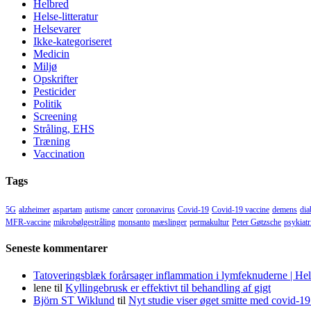
Helbred
Helse-litteratur
Helsevarer
Ikke-kategoriseret
Medicin
Miljø
Opskrifter
Pesticider
Politik
Screening
Stråling, EHS
Træning
Vaccination
Tags
5G
alzheimer
aspartam
autisme
cancer
coronavirus
Covid-19
Covid-19 vaccine
demens
dia
MFR-vaccine
mikrobølgestråling
monsanto
mæslinger
permakultur
Peter Gøtzsche
psykiatr
Seneste kommentarer
Tatoveringsblæk forårsager inflammation i lymfeknuderne | He
lene
til
Kyllingebrusk er effektivt til behandling af gigt
Björn ST Wiklund
til
Nyt studie viser øget smitte med covid-19