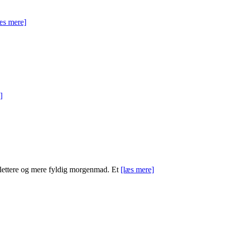
æs mere]
]
lettere og mere fyldig morgenmad. Et
[læs mere]