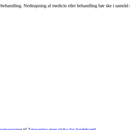
ægebehandling. Nedtrapning af medicin eller behandling bør ske i samrå
lsemagasinet
til
Tatovering øger risiko for lymfekræft