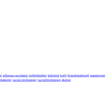
on
influenza-vaccination
jordforbindelse
kolesterol
kræft
livmoderhalskræft
mammografi
mbakterier
vaccine-bivirkninger
vaccinebivirkninger
økologi