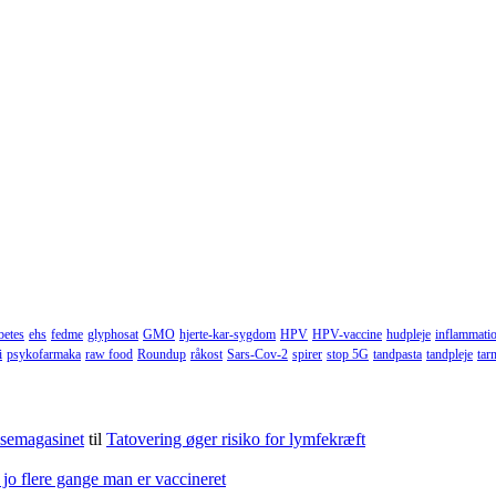
betes
ehs
fedme
glyphosat
GMO
hjerte-kar-sygdom
HPV
HPV-vaccine
hudpleje
inflammati
i
psykofarmaka
raw food
Roundup
råkost
Sars-Cov-2
spirer
stop 5G
tandpasta
tandpleje
tar
lsemagasinet
til
Tatovering øger risiko for lymfekræft
 jo flere gange man er vaccineret