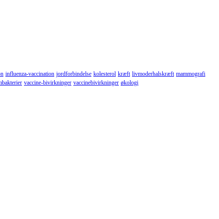
on
influenza-vaccination
jordforbindelse
kolesterol
kræft
livmoderhalskræft
mammografi
mbakterier
vaccine-bivirkninger
vaccinebivirkninger
økologi