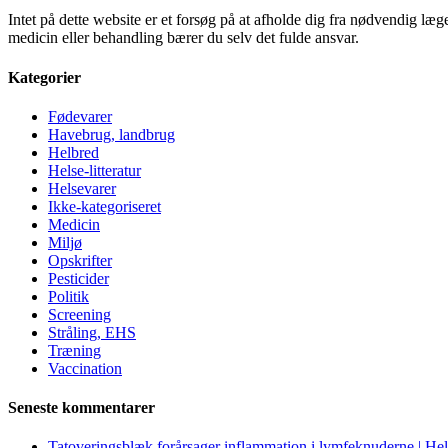
Intet på dette website er et forsøg på at afholde dig fra nødvendig l
medicin eller behandling bærer du selv det fulde ansvar.
Kategorier
Fødevarer
Havebrug, landbrug
Helbred
Helse-litteratur
Helsevarer
Ikke-kategoriseret
Medicin
Miljø
Opskrifter
Pesticider
Politik
Screening
Stråling, EHS
Træning
Vaccination
Seneste kommentarer
Tatoveringsblæk forårsager inflammation i lymfeknuderne | He