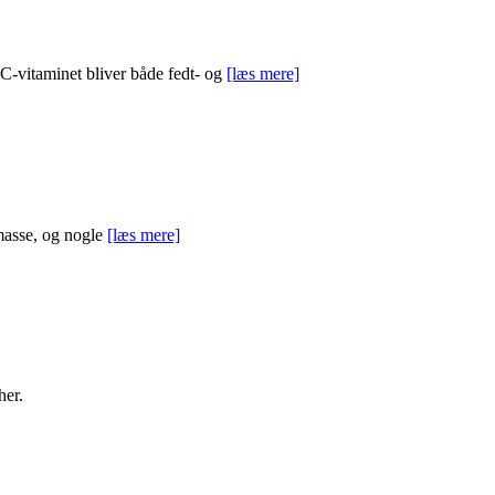
C-vitaminet bliver både fedt- og
[læs mere]
emasse, og nogle
[læs mere]
her.