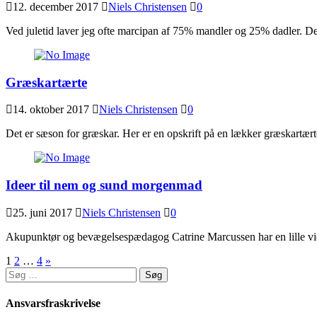
12. december 2017
Niels Christensen
0
Ved juletid laver jeg ofte marcipan af 75% mandler og 25% dadler. De 
Græskartærte
14. oktober 2017
Niels Christensen
0
Det er sæson for græskar. Her er en opskrift på en lækker græskartær
Ideer til nem og sund morgenmad
25. juni 2017
Niels Christensen
0
Akupunktør og bevægelsespædagog Catrine Marcussen har en lille vid
Navigation
1
2
…
4
»
Søg
til
efter:
indlæg
Ansvarsfraskrivelse