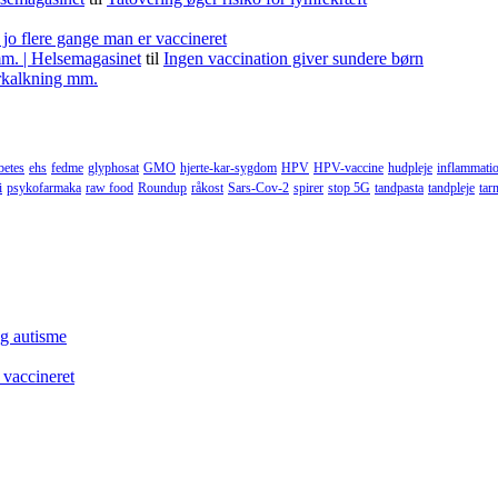
 jo flere gange man er vaccineret
m. | Helsemagasinet
til
Ingen vaccination giver sundere børn
forkalkning mm.
betes
ehs
fedme
glyphosat
GMO
hjerte-kar-sygdom
HPV
HPV-vaccine
hudpleje
inflammati
i
psykofarmaka
raw food
Roundup
råkost
Sars-Cov-2
spirer
stop 5G
tandpasta
tandpleje
tar
og autisme
 vaccineret