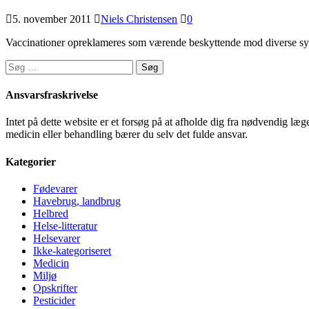
5. november 2011
Niels Christensen
0
Vaccinationer opreklameres som værende beskyttende mod diverse syg
Søg
efter:
Ansvarsfraskrivelse
Intet på dette website er et forsøg på at afholde dig fra nødvendig l
medicin eller behandling bærer du selv det fulde ansvar.
Kategorier
Fødevarer
Havebrug, landbrug
Helbred
Helse-litteratur
Helsevarer
Ikke-kategoriseret
Medicin
Miljø
Opskrifter
Pesticider