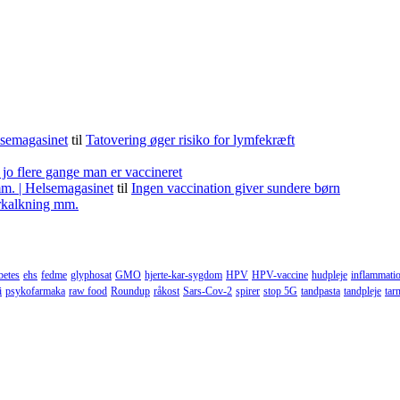
lsemagasinet
til
Tatovering øger risiko for lymfekræft
 jo flere gange man er vaccineret
m. | Helsemagasinet
til
Ingen vaccination giver sundere børn
forkalkning mm.
betes
ehs
fedme
glyphosat
GMO
hjerte-kar-sygdom
HPV
HPV-vaccine
hudpleje
inflammati
i
psykofarmaka
raw food
Roundup
råkost
Sars-Cov-2
spirer
stop 5G
tandpasta
tandpleje
tar