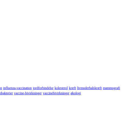
on
influenza-vaccination
jordforbindelse
kolesterol
kræft
livmoderhalskræft
mammografi
mbakterier
vaccine-bivirkninger
vaccinebivirkninger
økologi