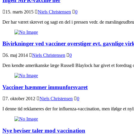
Ingen MFR-vaccine her
15. marts 2015
Niels Christensen
0
Der har været skrevet og sagt en del i pressen vedr. de mæslingeudbru
Bivirkninger ved vacciner overstiger evt. gavnlige vir
6. maj 2014
Niels Christensen
0
Den kendte amerikanske læge Russell Blaylock har givet et foredrag 
Vacciner hæmmer immunforsvaret
7. oktober 2012
Niels Christensen
0
I denne tid reklameres der for influenza-vaccination, men ifølge et n
Nye beviser taler mod vaccination