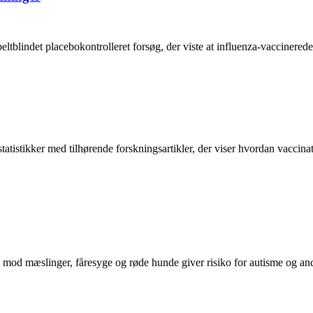
eltblindet placebokontrolleret forsøg, der viste at influenza-vaccinered
tistikker med tilhørende forskningsartikler, der viser hvordan vaccina
mod mæslinger, fåresyge og røde hunde giver risiko for autisme og a