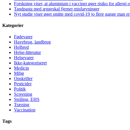
Forskning viser, at aluminium i vacciner øger risiko for allergi 
Tandpasta med æggeskal fjerner misfarvninger
Nyt studie viser øget smitte med covid-19 jo flere gange man er
Kategorier
Fødevarer
Havebrug, landbrug
Helbred
Helse-litteratur
Helsevarer
Ikke-kategoriseret
Medicin
Miljø
Opskrifter
Pesticider
Politik
Screening
Stråling, EHS
Træning
Vaccination
Tags