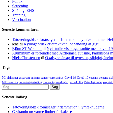
Politik
Screening
Stråling, EHS
Træning
Vaccination
Seneste kommentarer
Tatoveringsblæk forårsager inflammation i lymfeknuderne | He
lene
til
Kyllingebrusk er effektivt til behandling af gigt
Björn ST Wiklund
til
Nyt studie viser øget smitte med covid-19
Aluminium er forbundet med Alzheimer, autisme, Parkinsons m
Niels Christensen
til
Oxalsyre: årsag til nyresten, slidgigt, åre
Tags
5G
alzheimer
aspartam
autisme
cancer
coronavirus
Covid-19
Covid-19 vaccine
demens
dia
MFR-vaccine
mikrobølgestråling
monsanto
mæslinger
permakultur
Peter Gøtzsche
psykiatr
Søg
efter:
Seneste indlæg
Tatoveringsblæk forårsager inflammation i lymfeknuderne
C-vitamin og varme lindrer forkølelse