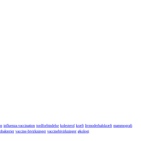
on
influenza-vaccination
jordforbindelse
kolesterol
kræft
livmoderhalskræft
mammografi
mbakterier
vaccine-bivirkninger
vaccinebivirkninger
økologi