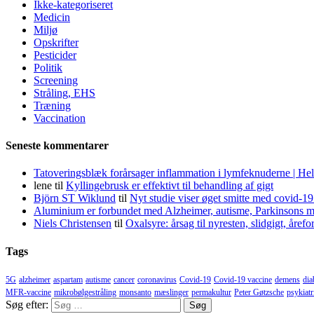
Ikke-kategoriseret
Medicin
Miljø
Opskrifter
Pesticider
Politik
Screening
Stråling, EHS
Træning
Vaccination
Seneste kommentarer
Tatoveringsblæk forårsager inflammation i lymfeknuderne | He
lene
til
Kyllingebrusk er effektivt til behandling af gigt
Björn ST Wiklund
til
Nyt studie viser øget smitte med covid-19
Aluminium er forbundet med Alzheimer, autisme, Parkinsons m
Niels Christensen
til
Oxalsyre: årsag til nyresten, slidgigt, åre
Tags
5G
alzheimer
aspartam
autisme
cancer
coronavirus
Covid-19
Covid-19 vaccine
demens
dia
MFR-vaccine
mikrobølgestråling
monsanto
mæslinger
permakultur
Peter Gøtzsche
psykiatr
Søg efter: