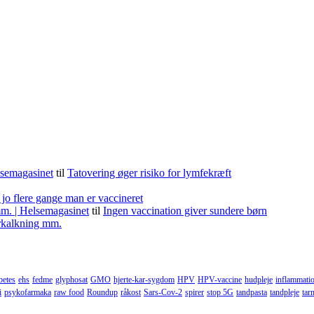
lsemagasinet
til
Tatovering øger risiko for lymfekræft
 jo flere gange man er vaccineret
m. | Helsemagasinet
til
Ingen vaccination giver sundere børn
forkalkning mm.
betes
ehs
fedme
glyphosat
GMO
hjerte-kar-sygdom
HPV
HPV-vaccine
hudpleje
inflammati
i
psykofarmaka
raw food
Roundup
råkost
Sars-Cov-2
spirer
stop 5G
tandpasta
tandpleje
tar