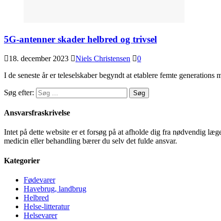
5G-antenner skader helbred og trivsel
18. december 2023
Niels Christensen
0
I de seneste år er teleselskaber begyndt at etablere femte generatio
Søg efter:
Ansvarsfraskrivelse
Intet på dette website er et forsøg på at afholde dig fra nødvendig l
medicin eller behandling bærer du selv det fulde ansvar.
Kategorier
Fødevarer
Havebrug, landbrug
Helbred
Helse-litteratur
Helsevarer