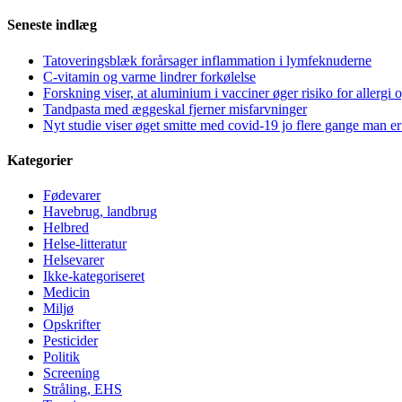
Seneste indlæg
Tatoveringsblæk forårsager inflammation i lymfeknuderne
C-vitamin og varme lindrer forkølelse
Forskning viser, at aluminium i vacciner øger risiko for allergi 
Tandpasta med æggeskal fjerner misfarvninger
Nyt studie viser øget smitte med covid-19 jo flere gange man er
Kategorier
Fødevarer
Havebrug, landbrug
Helbred
Helse-litteratur
Helsevarer
Ikke-kategoriseret
Medicin
Miljø
Opskrifter
Pesticider
Politik
Screening
Stråling, EHS