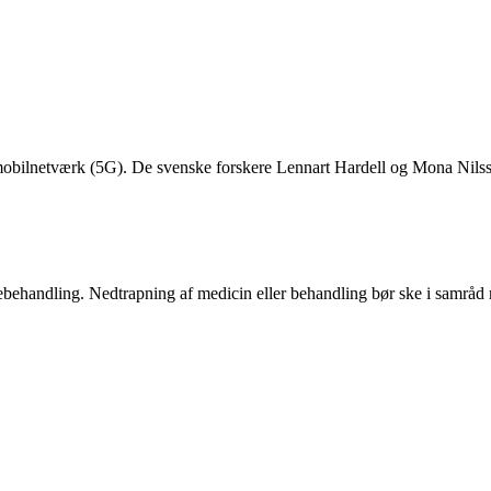
ns mobilnetværk (5G). De svenske forskere Lennart Hardell og Mona Nilss
ægebehandling. Nedtrapning af medicin eller behandling bør ske i samrå