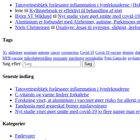
Tatoveringsblæk forårsager inflammation i lymfeknuderne | He
lene
til
Kyllingebrusk er effektivt til behandling af gigt
Björn ST Wiklund
til
Nyt studie viser øget smitte med covid-19
Aluminium er forbundet med Alzheimer, autisme, Parkinsons m
Niels Christensen
til
Oxalsyre: årsag til nyresten, slidgigt, åre
Tags
5G
alzheimer
aspartam
autisme
cancer
coronavirus
Covid-19
Covid-19 vaccine
demens
dia
MFR-vaccine
mikrobølgestråling
monsanto
mæslinger
permakultur
Peter Gøtzsche
psykiatr
Søg efter:
Seneste indlæg
Tatoveringsblæk forårsager inflammation i lymfeknuderne
C-vitamin og varme lindrer forkølelse
Forskning viser, at aluminium i vacciner øger risiko for allergi 
Tandpasta med æggeskal fjerner misfarvninger
Nyt studie viser øget smitte med covid-19 jo flere gange man er
Kategorier
Fødevarer