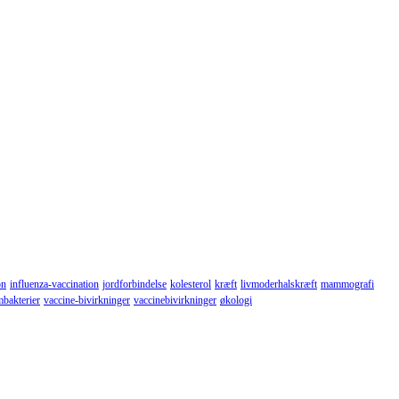
on
influenza-vaccination
jordforbindelse
kolesterol
kræft
livmoderhalskræft
mammografi
mbakterier
vaccine-bivirkninger
vaccinebivirkninger
økologi