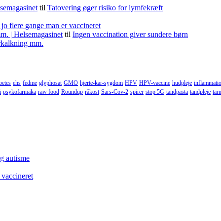
lsemagasinet
til
Tatovering øger risiko for lymfekræft
 jo flere gange man er vaccineret
m. | Helsemagasinet
til
Ingen vaccination giver sundere børn
forkalkning mm.
betes
ehs
fedme
glyphosat
GMO
hjerte-kar-sygdom
HPV
HPV-vaccine
hudpleje
inflammati
i
psykofarmaka
raw food
Roundup
råkost
Sars-Cov-2
spirer
stop 5G
tandpasta
tandpleje
tar
og autisme
 vaccineret