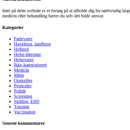
Intet på dette website er et forsøg på at afholde dig fra nødvendig l
medicin eller behandling bærer du selv det fulde ansvar.
Kategorier
Fødevarer
Havebrug, landbrug
Helbred
Helse-litteratur
Helsevarer
Ikke-kategoriseret
Medicin
Miljø
Opskrifter
Pesticider
Politik
Screening
Stråling, EHS
Træning
Vaccination
Seneste kommentarer