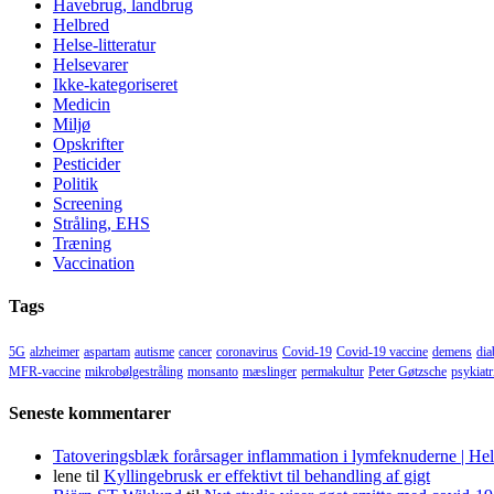
Havebrug, landbrug
Helbred
Helse-litteratur
Helsevarer
Ikke-kategoriseret
Medicin
Miljø
Opskrifter
Pesticider
Politik
Screening
Stråling, EHS
Træning
Vaccination
Tags
5G
alzheimer
aspartam
autisme
cancer
coronavirus
Covid-19
Covid-19 vaccine
demens
dia
MFR-vaccine
mikrobølgestråling
monsanto
mæslinger
permakultur
Peter Gøtzsche
psykiatr
Seneste kommentarer
Tatoveringsblæk forårsager inflammation i lymfeknuderne | He
lene
til
Kyllingebrusk er effektivt til behandling af gigt