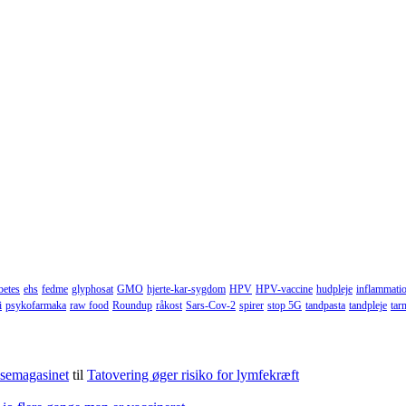
betes
ehs
fedme
glyphosat
GMO
hjerte-kar-sygdom
HPV
HPV-vaccine
hudpleje
inflammati
i
psykofarmaka
raw food
Roundup
råkost
Sars-Cov-2
spirer
stop 5G
tandpasta
tandpleje
tar
lsemagasinet
til
Tatovering øger risiko for lymfekræft