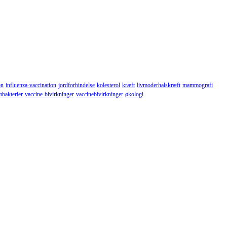
on
influenza-vaccination
jordforbindelse
kolesterol
kræft
livmoderhalskræft
mammografi
mbakterier
vaccine-bivirkninger
vaccinebivirkninger
økologi