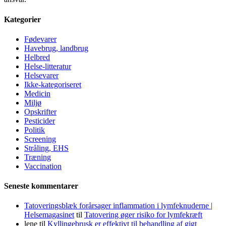
Kategorier
Fødevarer
Havebrug, landbrug
Helbred
Helse-litteratur
Helsevarer
Ikke-kategoriseret
Medicin
Miljø
Opskrifter
Pesticider
Politik
Screening
Stråling, EHS
Træning
Vaccination
Seneste kommentarer
Tatoveringsblæk forårsager inflammation i lymfeknuderne |
Helsemagasinet
til
Tatovering øger risiko for lymfekræft
lene
til
Kyllingebrusk er effektivt til behandling af gigt