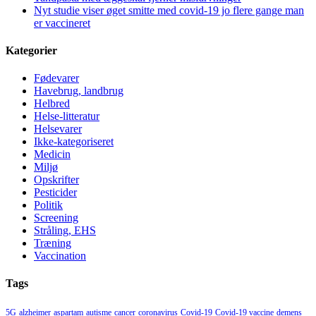
Nyt studie viser øget smitte med covid-19 jo flere gange man
er vaccineret
Kategorier
Fødevarer
Havebrug, landbrug
Helbred
Helse-litteratur
Helsevarer
Ikke-kategoriseret
Medicin
Miljø
Opskrifter
Pesticider
Politik
Screening
Stråling, EHS
Træning
Vaccination
Tags
5G
alzheimer
aspartam
autisme
cancer
coronavirus
Covid-19
Covid-19 vaccine
demens