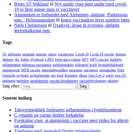
Björn ST Wiklund
til
Nyt studie viser øget smitte med covid-
19 jo flere gange man er vaccineret
Aluminium er forbundet med Alzheimer, autisme, Parkinsons
mm. | Helsemagasinet
til
Ingen vaccination giver sundere børn
Niels Christensen
til
Oxalsyre: årsag til nyresten, slidgigt,
åreforkalkning mm.
Tags
5G
alzheimer
aspartam
autisme
cancer
coronavirus
Covid-19
Covid-19 vaccine
demens
diabetes
ehs
fedme
glyphosat
GMO
hjerte-kar-sygdom
HPV
HPV-vaccine
hudpleje
inflammation
influenza-vaccination
jordforbindelse
kolesterol
kræft
livmoderhalskræft
mammografi
MFR-vaccine
mikrobølgestråling
monsanto
mæslinger
permakultur
Peter
Gøtzsche
psykiatri
psykofarmaka
raw food
Roundup
råkost
Sars-Cov-2
spirer
stop 5G
tandpasta
tandpleje
tarmbakterier
vaccine-bivirkninger
vaccinebivirkninger
økologi
Søg efter:
Seneste indlæg
Tatoveringsblæk forårsager inflammation i lymfeknuderne
C-vitamin og varme lindrer forkølelse
Forskning viser, at aluminium i vacciner øger risiko for allergi
og autisme
Tandpasta med æggeskal fjerner misfarvninger