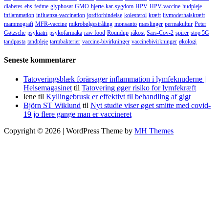
diabetes
ehs
fedme
glyphosat
GMO
hjerte-kar-sygdom
HPV
HPV-vaccine
hudpleje
inflammation
influenza-vaccination
jordforbindelse
kolesterol
kræft
livmoderhalskræft
mammografi
MFR-vaccine
mikrobølgestråling
monsanto
mæslinger
permakultur
Peter
Gøtzsche
psykiatri
psykofarmaka
raw food
Roundup
råkost
Sars-Cov-2
spirer
stop 5G
tandpasta
tandpleje
tarmbakterier
vaccine-bivirkninger
vaccinebivirkninger
økologi
Seneste kommentarer
Tatoveringsblæk forårsager inflammation i lymfeknuderne |
Helsemagasinet
til
Tatovering øger risiko for lymfekræft
lene
til
Kyllingebrusk er effektivt til behandling af gigt
Björn ST Wiklund
til
Nyt studie viser øget smitte med covid-
19 jo flere gange man er vaccineret
Copyright © 2026 | WordPress Theme by
MH Themes