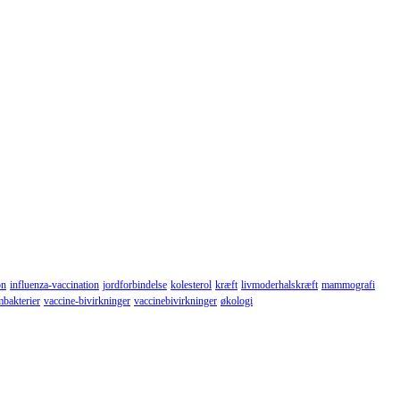
on
influenza-vaccination
jordforbindelse
kolesterol
kræft
livmoderhalskræft
mammografi
mbakterier
vaccine-bivirkninger
vaccinebivirkninger
økologi