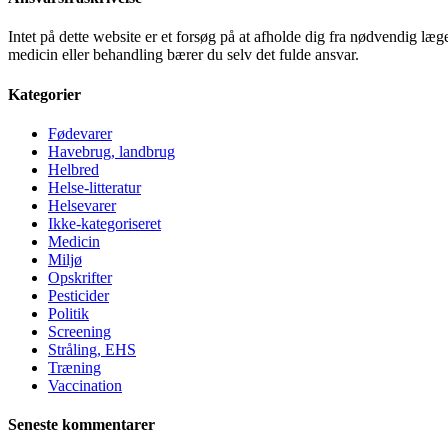
Intet på dette website er et forsøg på at afholde dig fra nødvendig l
medicin eller behandling bærer du selv det fulde ansvar.
Kategorier
Fødevarer
Havebrug, landbrug
Helbred
Helse-litteratur
Helsevarer
Ikke-kategoriseret
Medicin
Miljø
Opskrifter
Pesticider
Politik
Screening
Stråling, EHS
Træning
Vaccination
Seneste kommentarer