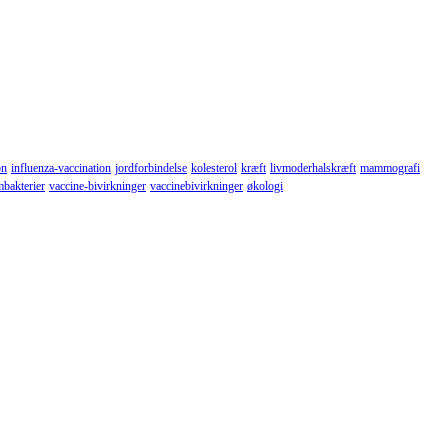
on
influenza-vaccination
jordforbindelse
kolesterol
kræft
livmoderhalskræft
mammografi
mbakterier
vaccine-bivirkninger
vaccinebivirkninger
økologi