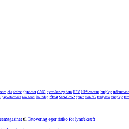
betes
ehs
fedme
glyphosat
GMO
hjerte-kar-sygdom
HPV
HPV-vaccine
hudpleje
inflammati
i
psykofarmaka
raw food
Roundup
råkost
Sars-Cov-2
spirer
stop 5G
tandpasta
tandpleje
tar
lsemagasinet
til
Tatovering øger risiko for lymfekræft