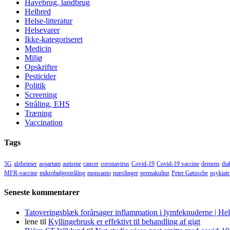
Havebrug, landbrug
Helbred
Helse-litteratur
Helsevarer
Ikke-kategoriseret
Medicin
Miljø
Opskrifter
Pesticider
Politik
Screening
Stråling, EHS
Træning
Vaccination
Tags
5G
alzheimer
aspartam
autisme
cancer
coronavirus
Covid-19
Covid-19 vaccine
demens
dia
MFR-vaccine
mikrobølgestråling
monsanto
mæslinger
permakultur
Peter Gøtzsche
psykiatr
Seneste kommentarer
Tatoveringsblæk forårsager inflammation i lymfeknuderne | He
lene
til
Kyllingebrusk er effektivt til behandling af gigt