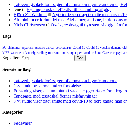
Tatoveringsblæk forårsager inflammation i lymfeknuderne | He
lene
til
Kyllingebrusk er effektivt til behandling af gigt
Björn ST Wiklund
til
Nyt studie viser øget smitte med covid-19
Aluminium er forbundet med Alzheimer, autisme, Parkinsons m
Niels Christensen
til
Oxalsyre: årsag til nyresten, slidgigt, åre
Tags
5G
alzheimer
aspartam
autisme
cancer
coronavirus
Covid-19
Covid-19 vaccine
demens
dia
MFR-vaccine
mikrobølgestråling
monsanto
mæslinger
permakultur
Peter Gøtzsche
psykiatr
Søg efter:
Seneste indlæg
Tatoveringsblæk forårsager inflammation i lymfeknuderne
C-vitamin og varme lindrer forkølelse
Forskning viser, at aluminium i vacciner øger risiko for allergi 
Tandpasta med æggeskal fjerner misfarvninger
Nyt studie viser øget smitte med covid-19 jo flere gange man er
Kategorier
Fødevarer