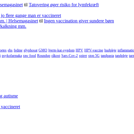
lsemagasinet
til
Tatovering øger risiko for lymfekræft
 jo flere gange man er vaccineret
m. | Helsemagasinet
til
Ingen vaccination giver sundere børn
forkalkning mm.
betes
ehs
fedme
glyphosat
GMO
hjerte-kar-sygdom
HPV
HPV-vaccine
hudpleje
inflammati
i
psykofarmaka
raw food
Roundup
råkost
Sars-Cov-2
spirer
stop 5G
tandpasta
tandpleje
tar
og autisme
 vaccineret