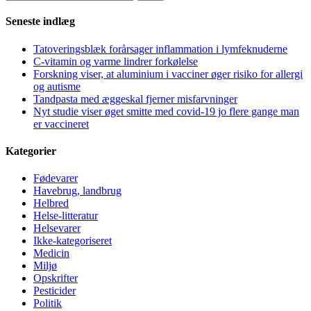
efter:
Seneste indlæg
Tatoveringsblæk forårsager inflammation i lymfeknuderne
C-vitamin og varme lindrer forkølelse
Forskning viser, at aluminium i vacciner øger risiko for allergi
og autisme
Tandpasta med æggeskal fjerner misfarvninger
Nyt studie viser øget smitte med covid-19 jo flere gange man
er vaccineret
Kategorier
Fødevarer
Havebrug, landbrug
Helbred
Helse-litteratur
Helsevarer
Ikke-kategoriseret
Medicin
Miljø
Opskrifter
Pesticider
Politik