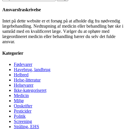
efter:
Ansvarsfraskrivelse
Intet på dette website er et forsøg på at afholde dig fra nødvendig
lægebehandling. Nedtrapning af medicin eller behandling bør ske i
samråd med en kvalificeret læge. Vælger du at ophøre med
lægeordineret medicin eller behandling bærer du selv det fulde
ansvar.
Kategorier
Fødevarer
Havebrug, landbrug
Helbred
Helse-litteratur
Helsevarer
Ikke-kategoriseret
Medicin
Miljø
Opskrifter
Pesticider
Politik
Screening
Stråling, EHS