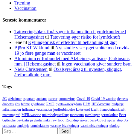
Træning
Vaccination
Seneste kommentarer
Tatoveringsblæk forårsager inflammation i lymfeknuderne |
Helsemagasinet
til
Tatovering øger risiko for lymfekræft
lene
til
Kyllingebrusk er effektivt til behandling af gigt
Björn ST Wiklund
til
Nyt studie viser øget smitte med covid-
19 jo flere gange man er vaccineret
Aluminium er forbundet med Alzheimer, autisme, Parkinsons
mm. | Helsemagasinet
til
Ingen vaccination giver sundere børn
Niels Christensen
til
Oxalsyre: årsag til nyresten, slidgigt,
åreforkalkning mm.
Tags
5G
alzheimer
aspartam
autisme
cancer
coronavirus
Covid-19
Covid-19 vaccine
demens
diabetes
ehs
fedme
glyphosat
GMO
hjerte-kar-sygdom
HPV
HPV-vaccine
hudpleje
inflammation
influenza-vaccination
jordforbindelse
kolesterol
kræft
livmoderhalskræft
mammografi
MFR-vaccine
mikrobølgestråling
monsanto
mæslinger
permakultur
Peter
Gøtzsche
psykiatri
psykofarmaka
raw food
Roundup
råkost
Sars-Cov-2
spirer
stop 5G
tandpasta
tandpleje
tarmbakterier
vaccine-bivirkninger
vaccinebivirkninger
økologi
Søg