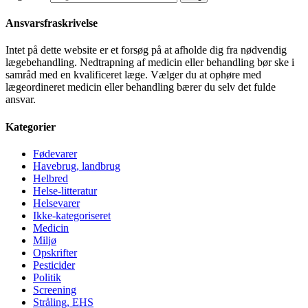
Ansvarsfraskrivelse
Intet på dette website er et forsøg på at afholde dig fra nødvendig
lægebehandling. Nedtrapning af medicin eller behandling bør ske i
samråd med en kvalificeret læge. Vælger du at ophøre med
lægeordineret medicin eller behandling bærer du selv det fulde
ansvar.
Kategorier
Fødevarer
Havebrug, landbrug
Helbred
Helse-litteratur
Helsevarer
Ikke-kategoriseret
Medicin
Miljø
Opskrifter
Pesticider
Politik
Screening
Stråling, EHS