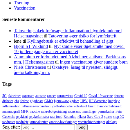
Træning
Vaccination
Seneste kommentarer
Tatoveringsblæk forårsager inflammation i lymfeknuderne |
Helsemagasinet
til
Tatovering øger risiko for lymfekræft
lene
til
Kyllingebrusk er effektivt til behandling af gigt
Björn ST Wiklund
til
Nyt studie viser øget smitte med covid-
19 jo flere gange man er vaccineret
Aluminium er forbundet med Alzheimer, autisme, Parkinsons
mm. | Helsemagasinet
til
Ingen vaccination giver sundere børn
Niels Christensen
til
Oxalsyre: årsag til nyresten, slidgigt,
åreforkalkning mm.
Tags
5G
alzheimer
aspartam
autisme
cancer
coronavirus
Covid-19
Covid-19 vaccine
demens
diabetes
ehs
fedme
glyphosat
GMO
hjerte-kar-sygdom
HPV
HPV-vaccine
hudpleje
inflammation
influenza-vaccination
jordforbindelse
kolesterol
kræft
livmoderhalskræft
mammografi
MFR-vaccine
mikrobølgestråling
monsanto
mæslinger
permakultur
Peter
Gøtzsche
psykiatri
psykofarmaka
raw food
Roundup
råkost
Sars-Cov-2
spirer
stop 5G
tandpasta
tandpleje
tarmbakterier
vaccine-bivirkninger
vaccinebivirkninger
økologi
Søg efter: