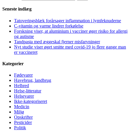
Seneste indlæg
Tatoveringsblæk forårsager inflammation i lymfeknuderne
C-vitamin og varme lindrer forkølelse
Forskning viser, at aluminium i vacciner øger risiko for allergi
og autisme
Tandpasta med æggeskal fjerner misfarvninger
Nyt studie viser øget smitte med covid-19 jo flere gange man
er vaccineret
Kategorier
Fødevarer
Havebrug, landbrug
Helbred
Helse-litteratur
Helsevarer
Ikke-kategoriseret
Medicin
Miljø
Opskrifter
Pesticider
Politik