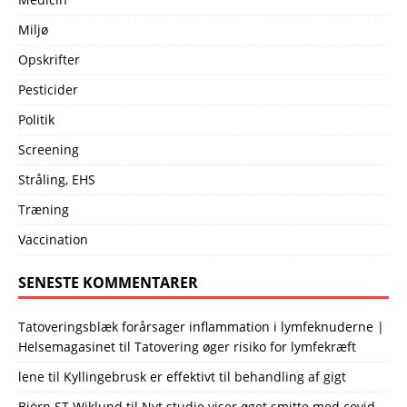
Miljø
Opskrifter
Pesticider
Politik
Screening
Stråling, EHS
Træning
Vaccination
SENESTE KOMMENTARER
Tatoveringsblæk forårsager inflammation i lymfeknuderne |
Helsemagasinet
til
Tatovering øger risiko for lymfekræft
lene
til
Kyllingebrusk er effektivt til behandling af gigt
Björn ST Wiklund
til
Nyt studie viser øget smitte med covid-