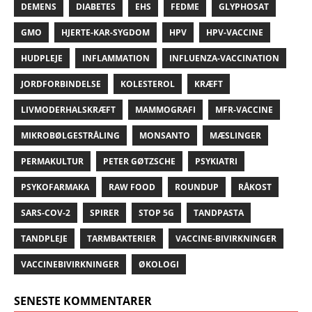
DEMENS
DIABETES
EHS
FEDME
GLYPHOSAT
GMO
HJERTE-KAR-SYGDOM
HPV
HPV-VACCINE
HUDPLEJE
INFLAMMATION
INFLUENZA-VACCINATION
JORDFORBINDELSE
KOLESTEROL
KRÆFT
LIVMODERHALSKRÆFT
MAMMOGRAFI
MFR-VACCINE
MIKROBØLGESTRÅLING
MONSANTO
MÆSLINGER
PERMAKULTUR
PETER GØTZSCHE
PSYKIATRI
PSYKOFARMAKA
RAW FOOD
ROUNDUP
RÅKOST
SARS-COV-2
SPIRER
STOP 5G
TANDPASTA
TANDPLEJE
TARMBAKTERIER
VACCINE-BIVIRKNINGER
VACCINEBIVIRKNINGER
ØKOLOGI
SENESTE KOMMENTARER