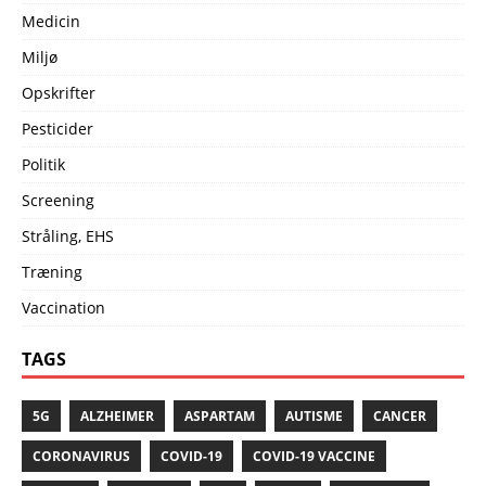
Medicin
Miljø
Opskrifter
Pesticider
Politik
Screening
Stråling, EHS
Træning
Vaccination
TAGS
5G
ALZHEIMER
ASPARTAM
AUTISME
CANCER
CORONAVIRUS
COVID-19
COVID-19 VACCINE