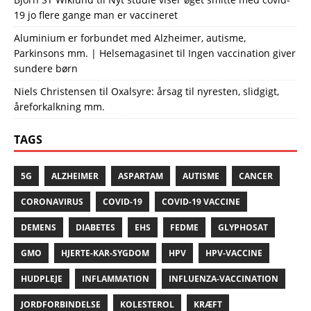
19 jo flere gange man er vaccineret
Aluminium er forbundet med Alzheimer, autisme,
Parkinsons mm. | Helsemagasinet
til
Ingen vaccination giver
sundere børn
Niels Christensen
til
Oxalsyre: årsag til nyresten, slidgigt,
åreforkalkning mm.
TAGS
5G
ALZHEIMER
ASPARTAM
AUTISME
CANCER
CORONAVIRUS
COVID-19
COVID-19 VACCINE
DEMENS
DIABETES
EHS
FEDME
GLYPHOSAT
GMO
HJERTE-KAR-SYGDOM
HPV
HPV-VACCINE
HUDPLEJE
INFLAMMATION
INFLUENZA-VACCINATION
JORDFORBINDELSE
KOLESTEROL
KRÆFT