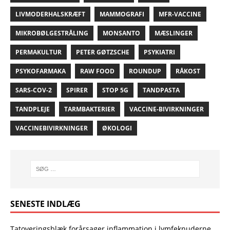
LIVMODERHALSKRÆFT
MAMMOGRAFI
MFR-VACCINE
MIKROBØLGESTRÅLING
MONSANTO
MÆSLINGER
PERMAKULTUR
PETER GØTZSCHE
PSYKIATRI
PSYKOFARMAKA
RAW FOOD
ROUNDUP
RÅKOST
SARS-COV-2
SPIRER
STOP 5G
TANDPASTA
TANDPLEJE
TARMBAKTERIER
VACCINE-BIVIRKNINGER
VACCINEBIVIRKNINGER
ØKOLOGI
SENESTE INDLÆG
Tatoveringsblæk forårsager inflammation i lymfeknuderne