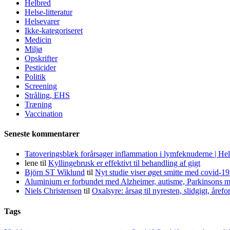
Helbred
Helse-litteratur
Helsevarer
Ikke-kategoriseret
Medicin
Miljø
Opskrifter
Pesticider
Politik
Screening
Stråling, EHS
Træning
Vaccination
Seneste kommentarer
Tatoveringsblæk forårsager inflammation i lymfeknuderne | He
lene
til
Kyllingebrusk er effektivt til behandling af gigt
Björn ST Wiklund
til
Nyt studie viser øget smitte med covid-19
Aluminium er forbundet med Alzheimer, autisme, Parkinsons m
Niels Christensen
til
Oxalsyre: årsag til nyresten, slidgigt, åre
Tags