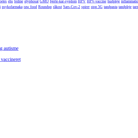
betes
ehs
fedme
glyphosat
GMO
hjerte-kar-sygdom
HPV
HPV-vaccine
hudpleje
inflammati
i
psykofarmaka
raw food
Roundup
råkost
Sars-Cov-2
spirer
stop 5G
tandpasta
tandpleje
tar
og autisme
 vaccineret