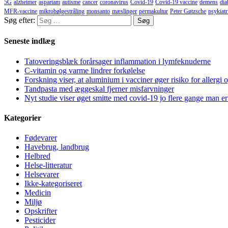
5G
alzheimer
aspartam
autisme
cancer
coronavirus
Covid-19
Covid-19 vaccine
demens
dia
MFR-vaccine
mikrobølgestråling
monsanto
mæslinger
permakultur
Peter Gøtzsche
psykiatr
Søg efter:
Seneste indlæg
Tatoveringsblæk forårsager inflammation i lymfeknuderne
C-vitamin og varme lindrer forkølelse
Forskning viser, at aluminium i vacciner øger risiko for allergi 
Tandpasta med æggeskal fjerner misfarvninger
Nyt studie viser øget smitte med covid-19 jo flere gange man er
Kategorier
Fødevarer
Havebrug, landbrug
Helbred
Helse-litteratur
Helsevarer
Ikke-kategoriseret
Medicin
Miljø
Opskrifter
Pesticider