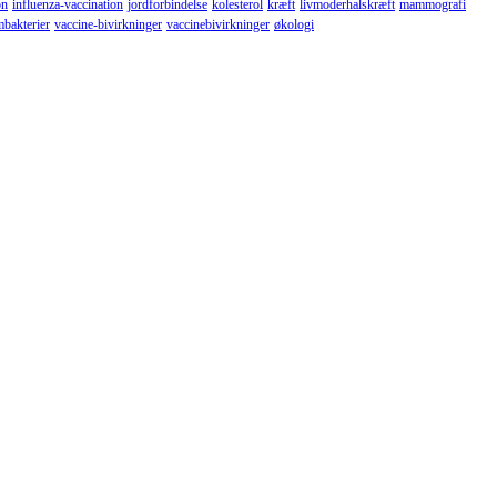
on
influenza-vaccination
jordforbindelse
kolesterol
kræft
livmoderhalskræft
mammografi
mbakterier
vaccine-bivirkninger
vaccinebivirkninger
økologi