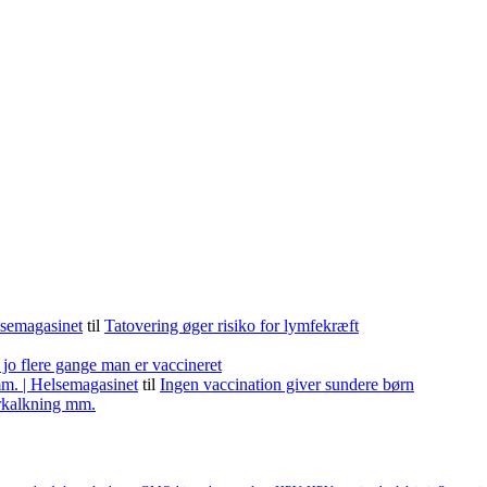
lsemagasinet
til
Tatovering øger risiko for lymfekræft
 jo flere gange man er vaccineret
m. | Helsemagasinet
til
Ingen vaccination giver sundere børn
forkalkning mm.