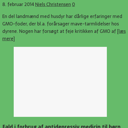
8. februar 2014
Niels Christensen
0
En del landmænd med husdyr har dårlige erfaringer med
GMO-foder, der bl.a. forårsager mave-tarmlidelser hos
dyrene. Nogen har forsøgt at feje kritikken af GMO af
[læs
mere]
Fald i forbrug af antidepressiv medicin til børn