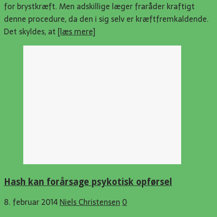
for brystkræft. Men adskillige læger fraråder kraftigt
denne procedure, da den i sig selv er kræftfremkaldende.
Det skyldes, at
[læs mere]
Hash kan forårsage psykotisk opførsel
8. februar 2014
Niels Christensen
0