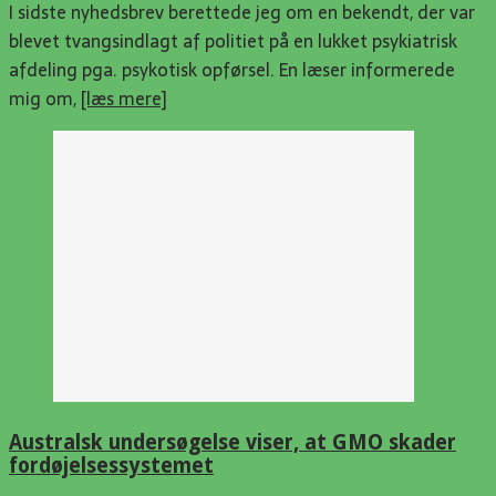
I sidste nyhedsbrev berettede jeg om en bekendt, der var
blevet tvangsindlagt af politiet på en lukket psykiatrisk
afdeling pga. psykotisk opførsel. En læser informerede
mig om,
[læs mere]
Australsk undersøgelse viser, at GMO skader
fordøjelsessystemet