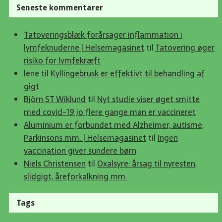
Seneste kommentarer
Tatoveringsblæk forårsager inflammation i
lymfeknuderne | Helsemagasinet
til
Tatovering øger
risiko for lymfekræft
lene
til
Kyllingebrusk er effektivt til behandling af
gigt
Björn ST Wiklund
til
Nyt studie viser øget smitte
med covid-19 jo flere gange man er vaccineret
Aluminium er forbundet med Alzheimer, autisme,
Parkinsons mm. | Helsemagasinet
til
Ingen
vaccination giver sundere børn
Niels Christensen
til
Oxalsyre: årsag til nyresten,
slidgigt, åreforkalkning mm.
Tags