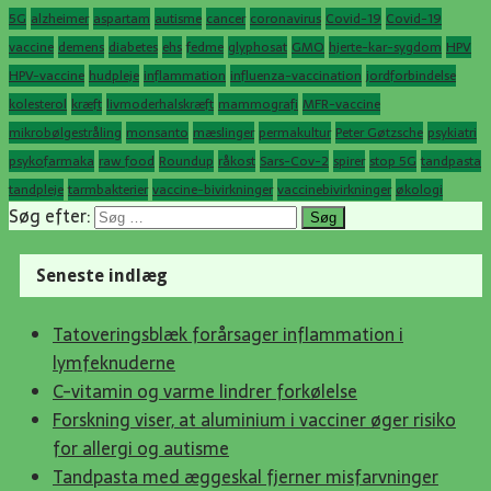
5G
alzheimer
aspartam
autisme
cancer
coronavirus
Covid-19
Covid-19
vaccine
demens
diabetes
ehs
fedme
glyphosat
GMO
hjerte-kar-sygdom
HPV
HPV-vaccine
hudpleje
inflammation
influenza-vaccination
jordforbindelse
kolesterol
kræft
livmoderhalskræft
mammografi
MFR-vaccine
mikrobølgestråling
monsanto
mæslinger
permakultur
Peter Gøtzsche
psykiatri
psykofarmaka
raw food
Roundup
råkost
Sars-Cov-2
spirer
stop 5G
tandpasta
tandpleje
tarmbakterier
vaccine-bivirkninger
vaccinebivirkninger
økologi
Søg efter:
Seneste indlæg
Tatoveringsblæk forårsager inflammation i
lymfeknuderne
C-vitamin og varme lindrer forkølelse
Forskning viser, at aluminium i vacciner øger risiko
for allergi og autisme
Tandpasta med æggeskal fjerner misfarvninger