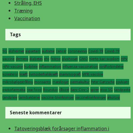
Stråling, EHS
Træning
Vaccination
Tags
5G
alzheimer
aspartam
autisme
cancer
coronavirus
Covid-19
Covid-19
vaccine
demens
diabetes
ehs
fedme
glyphosat
GMO
hjerte-kar-sygdom
HPV
HPV-vaccine
hudpleje
inflammation
influenza-vaccination
jordforbindelse
kolesterol
kræft
livmoderhalskræft
mammografi
MFR-vaccine
mikrobølgestråling
monsanto
mæslinger
permakultur
Peter Gøtzsche
psykiatri
psykofarmaka
raw food
Roundup
råkost
Sars-Cov-2
spirer
stop 5G
tandpasta
tandpleje
tarmbakterier
vaccine-bivirkninger
vaccinebivirkninger
økologi
Seneste kommentarer
Tatoveringsblæk forårsager inflammation i