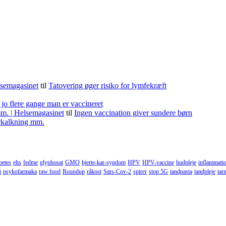
lsemagasinet
til
Tatovering øger risiko for lymfekræft
 jo flere gange man er vaccineret
m. | Helsemagasinet
til
Ingen vaccination giver sundere børn
forkalkning mm.
betes
ehs
fedme
glyphosat
GMO
hjerte-kar-sygdom
HPV
HPV-vaccine
hudpleje
inflammati
i
psykofarmaka
raw food
Roundup
råkost
Sars-Cov-2
spirer
stop 5G
tandpasta
tandpleje
tar