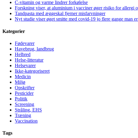
C-vitamin og varme lindrer forkølelse
Forskning viser, at aluminium i vacciner øger risiko for allergi 
Tandpasta med æggeskal fjerner misfarvninger
Nyt studie viser øget smitte med covid-19 jo flere gange man er
Kategorier
Fødevarer
Havebrug, landbrug
Helbred
Helse-litteratur
Helsevarer
Ikke-kategoriseret
Medicin
Miljø
Opskrifter
Pesticider
Politik
Screening
Stråling, EHS
Træning
Vaccination
Tags