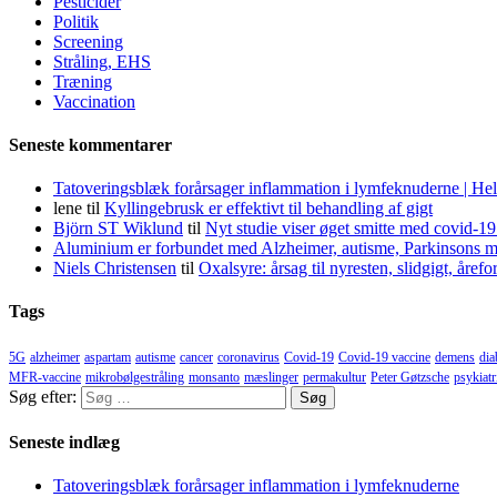
Pesticider
Politik
Screening
Stråling, EHS
Træning
Vaccination
Seneste kommentarer
Tatoveringsblæk forårsager inflammation i lymfeknuderne | He
lene
til
Kyllingebrusk er effektivt til behandling af gigt
Björn ST Wiklund
til
Nyt studie viser øget smitte med covid-19
Aluminium er forbundet med Alzheimer, autisme, Parkinsons m
Niels Christensen
til
Oxalsyre: årsag til nyresten, slidgigt, åre
Tags
5G
alzheimer
aspartam
autisme
cancer
coronavirus
Covid-19
Covid-19 vaccine
demens
dia
MFR-vaccine
mikrobølgestråling
monsanto
mæslinger
permakultur
Peter Gøtzsche
psykiatr
Søg efter:
Seneste indlæg
Tatoveringsblæk forårsager inflammation i lymfeknuderne