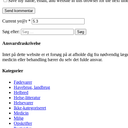
Save my name, email, and website in this browser for the next tim
Current ye@r
*
Søg efter:
Ansvarsfraskrivelse
Intet på dette website er et forsøg på at afholde dig fra nødvendig l
medicin eller behandling bærer du selv det fulde ansvar.
Kategorier
Fødevarer
Havebrug, landbrug
Helbred
Helse-litteratur
Helsevarer
Ikke-kategoriseret
Medicin
Miljø
Opskrifter