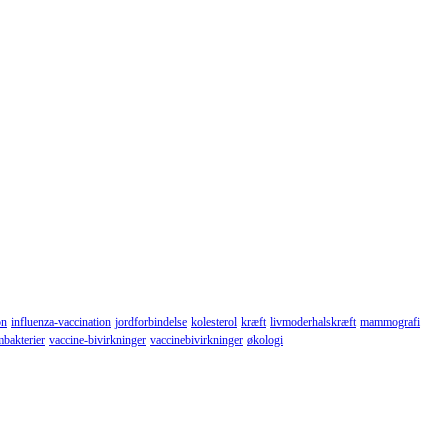
on
influenza-vaccination
jordforbindelse
kolesterol
kræft
livmoderhalskræft
mammografi
mbakterier
vaccine-bivirkninger
vaccinebivirkninger
økologi