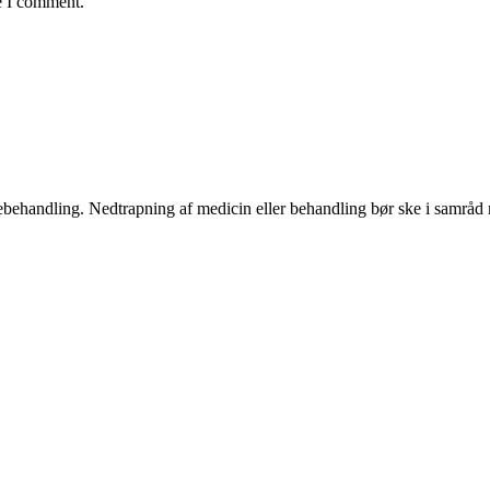
e I comment.
ægebehandling. Nedtrapning af medicin eller behandling bør ske i samrå