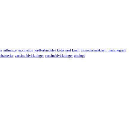
on
influenza-vaccination
jordforbindelse
kolesterol
kræft
livmoderhalskræft
mammografi
mbakterier
vaccine-bivirkninger
vaccinebivirkninger
økologi