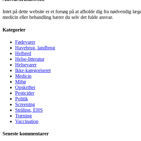
Intet på dette website er et forsøg på at afholde dig fra nødvendig l
medicin eller behandling bærer du selv det fulde ansvar.
Kategorier
Fødevarer
Havebrug, landbrug
Helbred
Helse-litteratur
Helsevarer
Ikke-kategoriseret
Medicin
Miljø
Opskrifter
Pesticider
Politik
Screening
Stråling, EHS
Træning
Vaccination
Seneste kommentarer