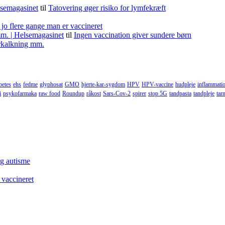
lsemagasinet
til
Tatovering øger risiko for lymfekræft
 jo flere gange man er vaccineret
m. | Helsemagasinet
til
Ingen vaccination giver sundere børn
forkalkning mm.
betes
ehs
fedme
glyphosat
GMO
hjerte-kar-sygdom
HPV
HPV-vaccine
hudpleje
inflammati
i
psykofarmaka
raw food
Roundup
råkost
Sars-Cov-2
spirer
stop 5G
tandpasta
tandpleje
tar
og autisme
 vaccineret