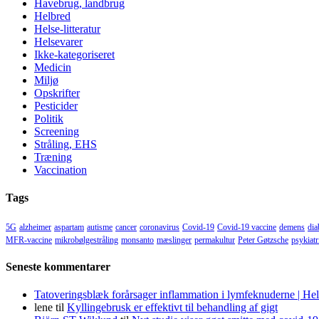
Havebrug, landbrug
Helbred
Helse-litteratur
Helsevarer
Ikke-kategoriseret
Medicin
Miljø
Opskrifter
Pesticider
Politik
Screening
Stråling, EHS
Træning
Vaccination
Tags
5G
alzheimer
aspartam
autisme
cancer
coronavirus
Covid-19
Covid-19 vaccine
demens
dia
MFR-vaccine
mikrobølgestråling
monsanto
mæslinger
permakultur
Peter Gøtzsche
psykiatr
Seneste kommentarer
Tatoveringsblæk forårsager inflammation i lymfeknuderne | He
lene
til
Kyllingebrusk er effektivt til behandling af gigt