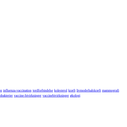
on
influenza-vaccination
jordforbindelse
kolesterol
kræft
livmoderhalskræft
mammografi
mbakterier
vaccine-bivirkninger
vaccinebivirkninger
økologi