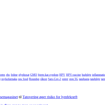
betes
ehs
fedme
glyphosat
GMO
hjerte-kar-sygdom
HPV
HPV-vaccine
hudpleje
inflammati
i
psykofarmaka
raw food
Roundup
råkost
Sars-Cov-2
spirer
stop 5G
tandpasta
tandpleje
tar
lsemagasinet
til
Tatovering øger risiko for lymfekræft