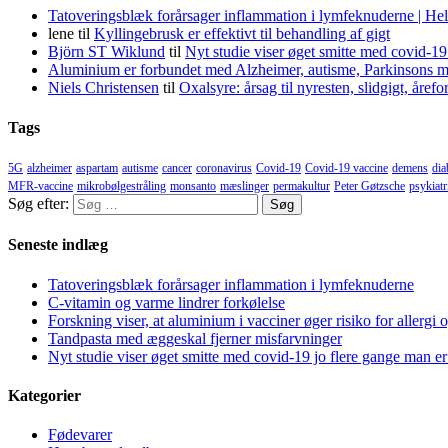
Tatoveringsblæk forårsager inflammation i lymfeknuderne | He
lene
til
Kyllingebrusk er effektivt til behandling af gigt
Björn ST Wiklund
til
Nyt studie viser øget smitte med covid-19
Aluminium er forbundet med Alzheimer, autisme, Parkinsons m
Niels Christensen
til
Oxalsyre: årsag til nyresten, slidgigt, åre
Tags
5G
alzheimer
aspartam
autisme
cancer
coronavirus
Covid-19
Covid-19 vaccine
demens
dia
MFR-vaccine
mikrobølgestråling
monsanto
mæslinger
permakultur
Peter Gøtzsche
psykiatr
Søg efter:
Seneste indlæg
Tatoveringsblæk forårsager inflammation i lymfeknuderne
C-vitamin og varme lindrer forkølelse
Forskning viser, at aluminium i vacciner øger risiko for allergi 
Tandpasta med æggeskal fjerner misfarvninger
Nyt studie viser øget smitte med covid-19 jo flere gange man er
Kategorier
Fødevarer