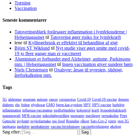
Træning
Vaccination
Seneste kommentarer
Tatoveringsblæk forårsager inflammation i lymfeknuderne |
Helsemagasinet
til
Tatovering øger risiko for lymfekræft
lene
til
Kyllingebrusk er effektivt til behandling af gigt
Björn ST Wiklund
til
Nyt studie viser øget smitte med covid-
19 jo flere gange man er vaccineret
Aluminium er forbundet med Alzheimer, autisme, Parkinsons
mm. | Helsemagasinet
til
Ingen vaccination giver sundere børn
Niels Christensen
til
Oxalsyre: årsag til nyresten, slidgigt,
åreforkalkning mm.
Tags
5G
alzheimer
aspartam
autisme
cancer
coronavirus
Covid-19
Covid-19 vaccine
demens
diabetes
ehs
fedme
glyphosat
GMO
hjerte-kar-sygdom
HPV
HPV-vaccine
hudpleje
inflammation
influenza-vaccination
jordforbindelse
kolesterol
kræft
livmoderhalskræft
mammografi
MFR-vaccine
mikrobølgestråling
monsanto
mæslinger
permakultur
Peter
Gøtzsche
psykiatri
psykofarmaka
raw food
Roundup
råkost
Sars-Cov-2
spirer
stop 5G
tandpasta
tandpleje
tarmbakterier
vaccine-bivirkninger
vaccinebivirkninger
økologi
Søg efter: