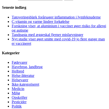
Seneste indlæg
Tatoveringsblæk forårsager inflammation i lymfeknuderne
C-vitamin og varme lindrer forkølelse
Forskning viser, at aluminium i vacciner øger risiko for allergi
og autisme
Tandpasta med æggeskal fjerner misfarvninger
Nyt studie viser øget smitte med covid-19 jo flere gange man
er vaccineret
Kategorier
Fødevarer
Havebrug, landbrug
Helbred
Helse-litteratur
Helsevarer
Ikke-kategoriseret
Medicin
Miljø
Opskrifter
Pesticider
Politik