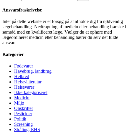
Ansvarsfraskrivelse
Intet på dette website er et forsøg på at afholde dig fra nødvendig
lægebehandling. Nedtrapning af medicin eller behandling bør ske i
samråd med en kvalificeret læge. Vælger du at ophøre med
lægeordineret medicin eller behandling bærer du selv det fulde
ansvar.
Kategorier
Fødevarer
Havebrug, landbrug
Helbred
Helse-litteratur
Helsevarer
Ikke-kategoriseret
Medicin
Miljø
Opskrifter
Pesticider
Politik
Screening
Stråling, EHS