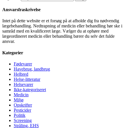
Ansvarsfraskrivelse
Intet på dette website er et forsøg på at afholde dig fra nødvendig
lægebehandling. Nedtrapning af medicin eller behandling bør ske i
samråd med en kvalificeret læge. Vælger du at ophøre med
lægeordineret medicin eller behandling bærer du selv det fulde
ansvar.
Kategorier
Fødevarer
Havebrug, landbrug
Helbred
Helse-litteratur
Helsevarer
Ikke-kategoriseret
Medicin
Miljø
Opskrifter
Pesticider
Politik
Screening
Stråling, EHS