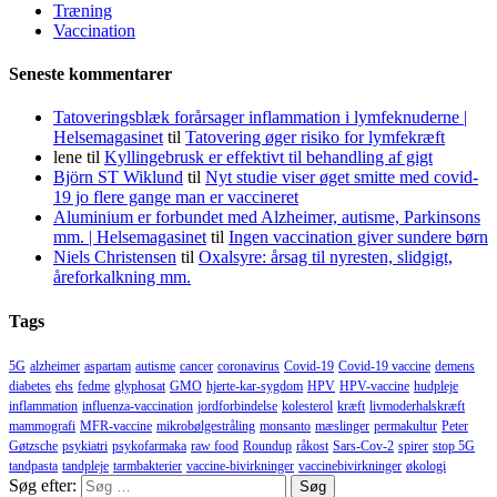
Træning
Vaccination
Seneste kommentarer
Tatoveringsblæk forårsager inflammation i lymfeknuderne |
Helsemagasinet
til
Tatovering øger risiko for lymfekræft
lene
til
Kyllingebrusk er effektivt til behandling af gigt
Björn ST Wiklund
til
Nyt studie viser øget smitte med covid-
19 jo flere gange man er vaccineret
Aluminium er forbundet med Alzheimer, autisme, Parkinsons
mm. | Helsemagasinet
til
Ingen vaccination giver sundere børn
Niels Christensen
til
Oxalsyre: årsag til nyresten, slidgigt,
åreforkalkning mm.
Tags
5G
alzheimer
aspartam
autisme
cancer
coronavirus
Covid-19
Covid-19 vaccine
demens
diabetes
ehs
fedme
glyphosat
GMO
hjerte-kar-sygdom
HPV
HPV-vaccine
hudpleje
inflammation
influenza-vaccination
jordforbindelse
kolesterol
kræft
livmoderhalskræft
mammografi
MFR-vaccine
mikrobølgestråling
monsanto
mæslinger
permakultur
Peter
Gøtzsche
psykiatri
psykofarmaka
raw food
Roundup
råkost
Sars-Cov-2
spirer
stop 5G
tandpasta
tandpleje
tarmbakterier
vaccine-bivirkninger
vaccinebivirkninger
økologi
Søg efter: