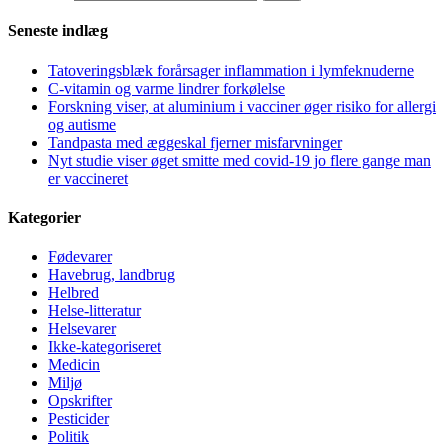
Seneste indlæg
Tatoveringsblæk forårsager inflammation i lymfeknuderne
C-vitamin og varme lindrer forkølelse
Forskning viser, at aluminium i vacciner øger risiko for allergi
og autisme
Tandpasta med æggeskal fjerner misfarvninger
Nyt studie viser øget smitte med covid-19 jo flere gange man
er vaccineret
Kategorier
Fødevarer
Havebrug, landbrug
Helbred
Helse-litteratur
Helsevarer
Ikke-kategoriseret
Medicin
Miljø
Opskrifter
Pesticider
Politik