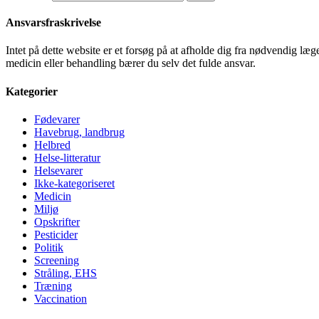
Ansvarsfraskrivelse
Intet på dette website er et forsøg på at afholde dig fra nødvendig l
medicin eller behandling bærer du selv det fulde ansvar.
Kategorier
Fødevarer
Havebrug, landbrug
Helbred
Helse-litteratur
Helsevarer
Ikke-kategoriseret
Medicin
Miljø
Opskrifter
Pesticider
Politik
Screening
Stråling, EHS
Træning
Vaccination