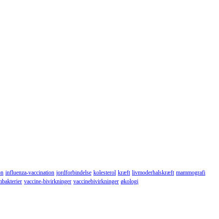
on
influenza-vaccination
jordforbindelse
kolesterol
kræft
livmoderhalskræft
mammografi
mbakterier
vaccine-bivirkninger
vaccinebivirkninger
økologi