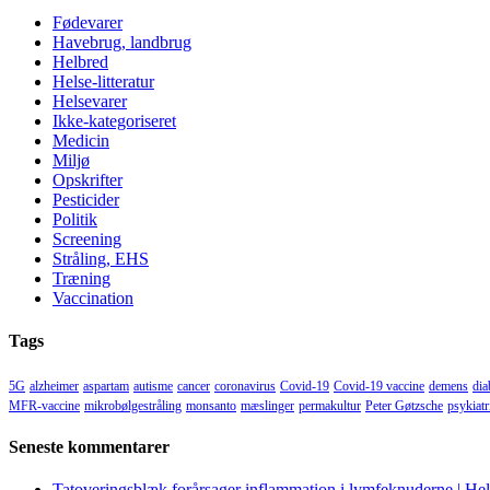
Fødevarer
Havebrug, landbrug
Helbred
Helse-litteratur
Helsevarer
Ikke-kategoriseret
Medicin
Miljø
Opskrifter
Pesticider
Politik
Screening
Stråling, EHS
Træning
Vaccination
Tags
5G
alzheimer
aspartam
autisme
cancer
coronavirus
Covid-19
Covid-19 vaccine
demens
dia
MFR-vaccine
mikrobølgestråling
monsanto
mæslinger
permakultur
Peter Gøtzsche
psykiatr
Seneste kommentarer
Tatoveringsblæk forårsager inflammation i lymfeknuderne | He