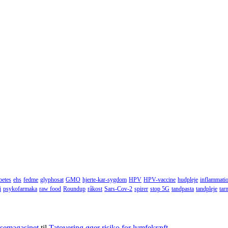
betes
ehs
fedme
glyphosat
GMO
hjerte-kar-sygdom
HPV
HPV-vaccine
hudpleje
inflammati
i
psykofarmaka
raw food
Roundup
råkost
Sars-Cov-2
spirer
stop 5G
tandpasta
tandpleje
tar
lsemagasinet
til
Tatovering øger risiko for lymfekræft