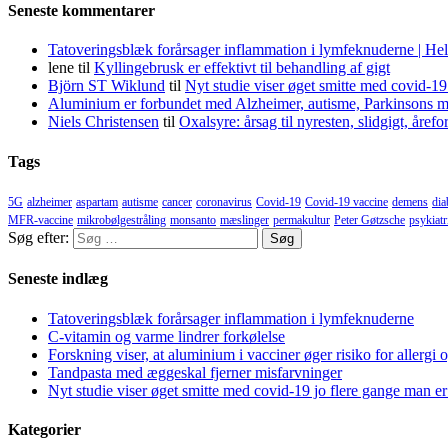
Seneste kommentarer
Tatoveringsblæk forårsager inflammation i lymfeknuderne | He
lene
til
Kyllingebrusk er effektivt til behandling af gigt
Björn ST Wiklund
til
Nyt studie viser øget smitte med covid-19
Aluminium er forbundet med Alzheimer, autisme, Parkinsons m
Niels Christensen
til
Oxalsyre: årsag til nyresten, slidgigt, åre
Tags
5G
alzheimer
aspartam
autisme
cancer
coronavirus
Covid-19
Covid-19 vaccine
demens
dia
MFR-vaccine
mikrobølgestråling
monsanto
mæslinger
permakultur
Peter Gøtzsche
psykiatr
Søg efter:
Seneste indlæg
Tatoveringsblæk forårsager inflammation i lymfeknuderne
C-vitamin og varme lindrer forkølelse
Forskning viser, at aluminium i vacciner øger risiko for allergi 
Tandpasta med æggeskal fjerner misfarvninger
Nyt studie viser øget smitte med covid-19 jo flere gange man er
Kategorier