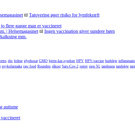
lsemagasinet
til
Tatovering øger risiko for lymfekræft
 jo flere gange man er vaccineret
m. | Helsemagasinet
til
Ingen vaccination giver sundere børn
forkalkning mm.
betes
ehs
fedme
glyphosat
GMO
hjerte-kar-sygdom
HPV
HPV-vaccine
hudpleje
inflammati
i
psykofarmaka
raw food
Roundup
råkost
Sars-Cov-2
spirer
stop 5G
tandpasta
tandpleje
tar
og autisme
 vaccineret