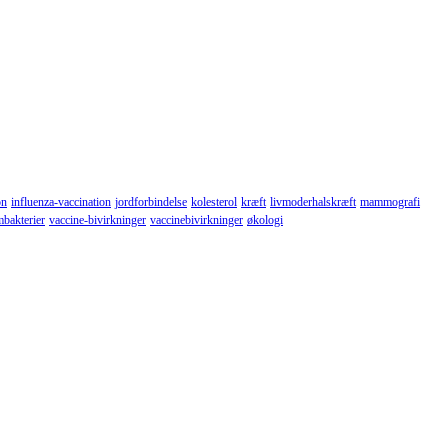
on
influenza-vaccination
jordforbindelse
kolesterol
kræft
livmoderhalskræft
mammografi
mbakterier
vaccine-bivirkninger
vaccinebivirkninger
økologi