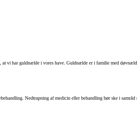
 at vi har guldnælde i vores have. Guldnælde er i familie med døvnæ
ægebehandling. Nedtrapning af medicin eller behandling bør ske i samrå