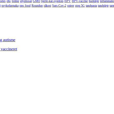
betes
ehs
fedme
glyphosat
GMO
hjerte-kar-sygdom
HPV
HPV-vaccine
hudpleje
inflammati
i
psykofarmaka
raw food
Roundup
råkost
Sars-Cov-2
spirer
stop 5G
tandpasta
tandpleje
tar
og autisme
 vaccineret