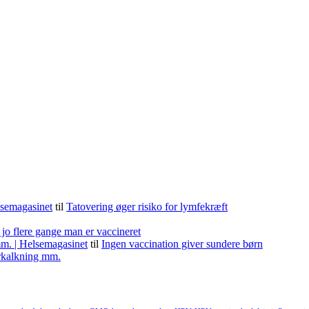
lsemagasinet
til
Tatovering øger risiko for lymfekræft
 jo flere gange man er vaccineret
m. | Helsemagasinet
til
Ingen vaccination giver sundere børn
forkalkning mm.