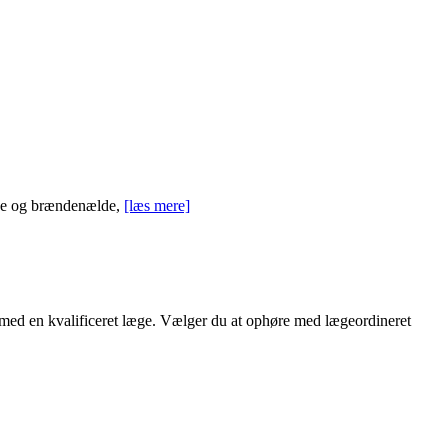
lde og brændenælde,
[læs mere]
d med en kvalificeret læge. Vælger du at ophøre med lægeordineret