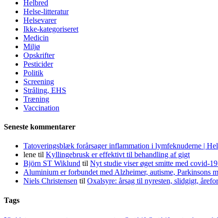
Helbred
Helse-litteratur
Helsevarer
Ikke-kategoriseret
Medicin
Miljø
Opskrifter
Pesticider
Politik
Screening
Stråling, EHS
Træning
Vaccination
Seneste kommentarer
Tatoveringsblæk forårsager inflammation i lymfeknuderne | He
lene
til
Kyllingebrusk er effektivt til behandling af gigt
Björn ST Wiklund
til
Nyt studie viser øget smitte med covid-19
Aluminium er forbundet med Alzheimer, autisme, Parkinsons m
Niels Christensen
til
Oxalsyre: årsag til nyresten, slidgigt, åre
Tags