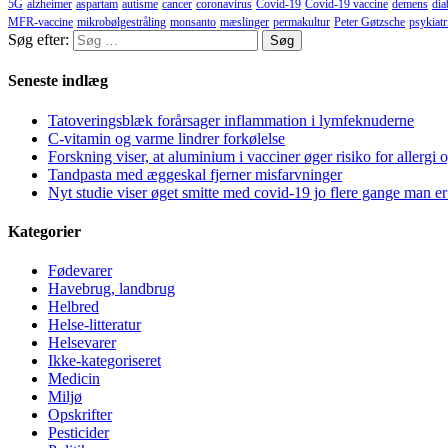
5G
alzheimer
aspartam
autisme
cancer
coronavirus
Covid-19
Covid-19 vaccine
demens
dia
MFR-vaccine
mikrobølgestråling
monsanto
mæslinger
permakultur
Peter Gøtzsche
psykiatr
Søg efter:
Seneste indlæg
Tatoveringsblæk forårsager inflammation i lymfeknuderne
C-vitamin og varme lindrer forkølelse
Forskning viser, at aluminium i vacciner øger risiko for allergi 
Tandpasta med æggeskal fjerner misfarvninger
Nyt studie viser øget smitte med covid-19 jo flere gange man er
Kategorier
Fødevarer
Havebrug, landbrug
Helbred
Helse-litteratur
Helsevarer
Ikke-kategoriseret
Medicin
Miljø
Opskrifter
Pesticider