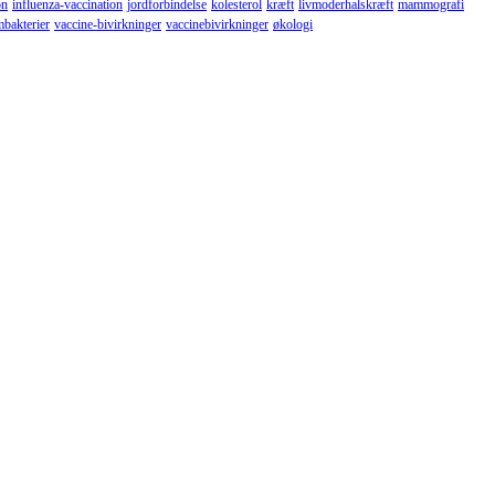
on
influenza-vaccination
jordforbindelse
kolesterol
kræft
livmoderhalskræft
mammografi
mbakterier
vaccine-bivirkninger
vaccinebivirkninger
økologi