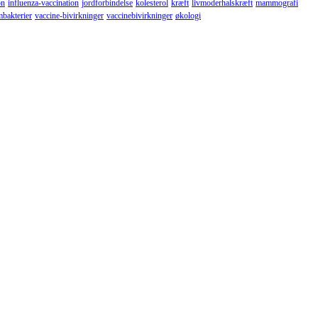
on
influenza-vaccination
jordforbindelse
kolesterol
kræft
livmoderhalskræft
mammografi
mbakterier
vaccine-bivirkninger
vaccinebivirkninger
økologi