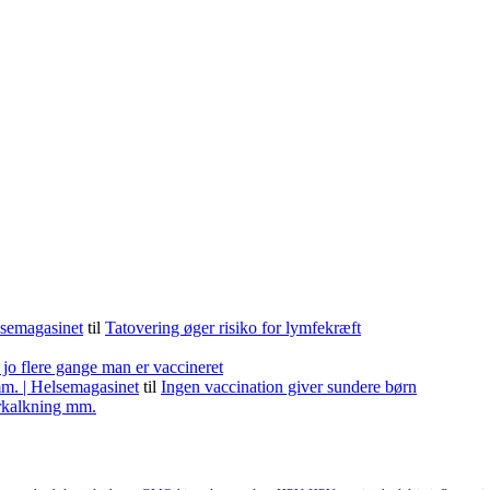
lsemagasinet
til
Tatovering øger risiko for lymfekræft
 jo flere gange man er vaccineret
m. | Helsemagasinet
til
Ingen vaccination giver sundere børn
forkalkning mm.