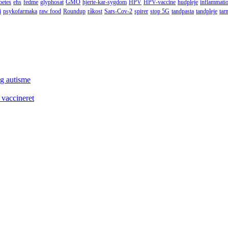
betes
ehs
fedme
glyphosat
GMO
hjerte-kar-sygdom
HPV
HPV-vaccine
hudpleje
inflammati
i
psykofarmaka
raw food
Roundup
råkost
Sars-Cov-2
spirer
stop 5G
tandpasta
tandpleje
tar
og autisme
 vaccineret