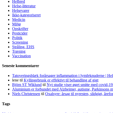
Helbred
Helse-litteratur
Helsevarer
Ikke-kategoriseret
Medicin
Miljø
Opskrifter
Pesticider
Politik
Screening
Stråling, EHS
Træning
Vaccination
Seneste kommentarer
Tatoveringsblæk forårsager inflammation i lymfeknuderne | He
lene
til
Kyllingebrusk er effektivt til behandling af gigt
Björn ST Wiklund
til
Nyt studie viser øget smitte med covid-19
Aluminium er forbundet med Alzheimer, autisme, Parkinsons m
Niels Christensen
til
Oxalsyre: årsag til nyresten, slidgigt, åre
Tags