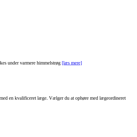
yrkes under varmere himmelstrøg
[læs mere]
d med en kvalificeret læge. Vælger du at ophøre med lægeordineret