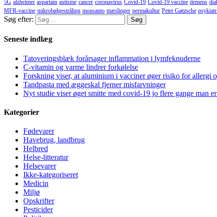
5G
alzheimer
aspartam
autisme
cancer
coronavirus
Covid-19
Covid-19 vaccine
demens
dia
MFR-vaccine
mikrobølgestråling
monsanto
mæslinger
permakultur
Peter Gøtzsche
psykiatr
Søg efter:
Seneste indlæg
Tatoveringsblæk forårsager inflammation i lymfeknuderne
C-vitamin og varme lindrer forkølelse
Forskning viser, at aluminium i vacciner øger risiko for allergi 
Tandpasta med æggeskal fjerner misfarvninger
Nyt studie viser øget smitte med covid-19 jo flere gange man er
Kategorier
Fødevarer
Havebrug, landbrug
Helbred
Helse-litteratur
Helsevarer
Ikke-kategoriseret
Medicin
Miljø
Opskrifter
Pesticider