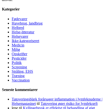
Kategorier
Fødevarer
Havebrug, landbrug
Helbred
Helse-litteratur
Helsevarer
Ikke-kategoriseret
Medicin
Miljø
Opskrifter
Pesticider
Politik
Screening
Stråling, EHS
Træning
Vaccination
Seneste kommentarer
Tatoveringsblæk forårsager inflammation i lymfeknuderne |
Helsemagasinet
til
Tatovering øger risiko for lymfekræft
lene
til
Kyllingebrusk er effektivt til behandling af gigt