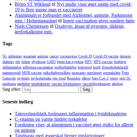
Björn ST Wiklund
til
Nyt studie viser øget smitte med covid-
19 jo flere gange man er vaccineret
Aluminium er forbundet med Alzheimer, autisme, Parkinsons
mm. | Helsemagasinet
til
Ingen vaccination giver sundere børn
Niels Christensen
til
Oxalsyre: årsag til nyresten, slidgigt,
åreforkalkning mm.
Tags
5G
alzheimer
aspartam
autisme
cancer
coronavirus
Covid-19
Covid-19 vaccine
demens
diabetes
ehs
fedme
glyphosat
GMO
hjerte-kar-sygdom
HPV
HPV-vaccine
hudpleje
inflammation
influenza-vaccination
jordforbindelse
kolesterol
kræft
livmoderhalskræft
mammografi
MFR-vaccine
mikrobølgestråling
monsanto
mæslinger
permakultur
Peter
Gøtzsche
psykiatri
psykofarmaka
raw food
Roundup
råkost
Sars-Cov-2
spirer
stop 5G
tandpasta
tandpleje
tarmbakterier
vaccine-bivirkninger
vaccinebivirkninger
økologi
Søg efter:
Seneste indlæg
Tatoveringsblæk forårsager inflammation i lymfeknuderne
C-vitamin og varme lindrer forkølelse
Forskning viser, at aluminium i vacciner øger risiko for allergi
og autisme
Tandpasta med æggeskal fjerner misfarvninger