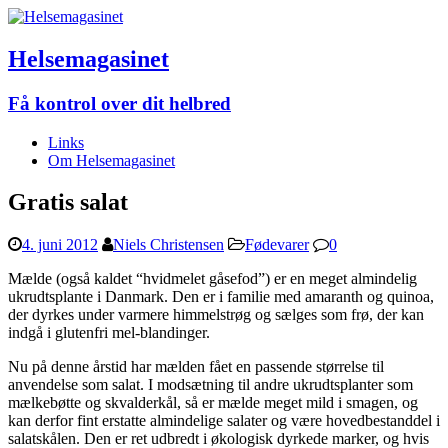
Helsemagasinet
Få kontrol over dit helbred
Links
Om Helsemagasinet
Gratis salat
4. juni 2012
Niels Christensen
Fødevarer
0
Mælde (også kaldet “hvidmelet gåsefod”) er en meget almindelig
ukrudtsplante i Danmark. Den er i familie med amaranth og quinoa,
der dyrkes under varmere himmelstrøg og sælges som frø, der kan
indgå i glutenfri mel-blandinger.
Nu på denne årstid har mælden fået en passende størrelse til
anvendelse som salat. I modsætning til andre ukrudtsplanter som
mælkebøtte og skvalderkål, så er mælde meget mild i smagen, og
kan derfor fint erstatte almindelige salater og være hovedbestanddel i
salatskålen. Den er ret udbredt i økologisk dyrkede marker, og hvis