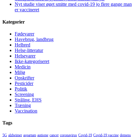
Nyt studie viser øget smitte med covid-19 jo flere gange man
er vaccineret
Kategorier
Fødevarer
Havebrug, landbrug
Helbred
Helse-litteratur
Helsevarer
Ikke-kategoriseret
Medicin
Miljø
Opskrifter
Pesticider
Politik
Screening
Stråling, EHS
Træning
Vaccination
Tags
5G
alzheimer
aspartam
autisme
cancer
coronavirus
Covid-19
Covid-19 vaccine
demens