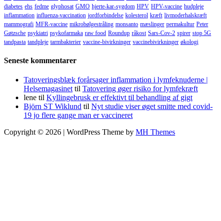
diabetes
ehs
fedme
glyphosat
GMO
hjerte-kar-sygdom
HPV
HPV-vaccine
hudpleje
inflammation
influenza-vaccination
jordforbindelse
kolesterol
kræft
livmoderhalskræft
mammografi
MFR-vaccine
mikrobølgestråling
monsanto
mæslinger
permakultur
Peter
Gøtzsche
psykiatri
psykofarmaka
raw food
Roundup
råkost
Sars-Cov-2
spirer
stop 5G
tandpasta
tandpleje
tarmbakterier
vaccine-bivirkninger
vaccinebivirkninger
økologi
Seneste kommentarer
Tatoveringsblæk forårsager inflammation i lymfeknuderne |
Helsemagasinet
til
Tatovering øger risiko for lymfekræft
lene
til
Kyllingebrusk er effektivt til behandling af gigt
Björn ST Wiklund
til
Nyt studie viser øget smitte med covid-
19 jo flere gange man er vaccineret
Copyright © 2026 | WordPress Theme by
MH Themes