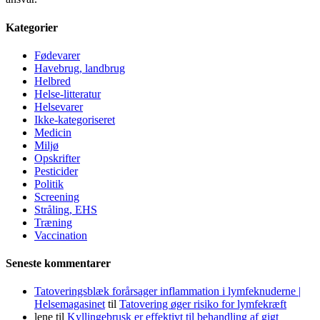
Kategorier
Fødevarer
Havebrug, landbrug
Helbred
Helse-litteratur
Helsevarer
Ikke-kategoriseret
Medicin
Miljø
Opskrifter
Pesticider
Politik
Screening
Stråling, EHS
Træning
Vaccination
Seneste kommentarer
Tatoveringsblæk forårsager inflammation i lymfeknuderne |
Helsemagasinet
til
Tatovering øger risiko for lymfekræft
lene
til
Kyllingebrusk er effektivt til behandling af gigt