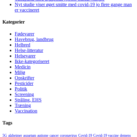
Nyt studie viser øget smitte med covid-19 jo flere gange man
er vaccineret
Kategorier
Fødevarer
Havebrug, landbrug
Helbred
Helse-litteratur
Helsevarer
Ikke-kategoriseret
Medicin
Miljø
Opskrifter
Pesticider
Politik
Screening
Stråling, EHS
Træning
Vaccination
Tags
5G
alzheimer
aspartam
autisme
cancer
coronavirus
Covid-19
Covid-19 vaccine
demens