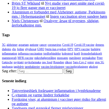
Björn ST Wiklund
til
Nyt studie viser øget smitte med covid-
19 jo flere gange man er vaccineret
Aluminium er forbundet med Alzheimer, autisme, Parkinsons
mm. | Helsemagasinet
til
Ingen vaccination giver sundere børn
Niels Christensen
til
Oxalsyre: årsag til nyresten, slidgigt,
åreforkalkning mm.
Tags
5G
alzheimer
aspartam
autisme
cancer
coronavirus
Covid-19
Covid-19 vaccine
demens
diabetes
ehs
fedme
glyphosat
GMO
hjerte-kar-sygdom
HPV
HPV-vaccine
hudpleje
inflammation
influenza-vaccination
jordforbindelse
kolesterol
kræft
livmoderhalskræft
mammografi
MFR-vaccine
mikrobølgestråling
monsanto
mæslinger
permakultur
Peter
Gøtzsche
psykiatri
psykofarmaka
raw food
Roundup
råkost
Sars-Cov-2
spirer
stop 5G
tandpasta
tandpleje
tarmbakterier
vaccine-bivirkninger
vaccinebivirkninger
økologi
Søg efter:
Seneste indlæg
Tatoveringsblæk forårsager inflammation i lymfeknuderne
C-vitamin og varme lindrer forkølelse
Forskning viser, at aluminium i vacciner øger risiko for allergi
og autisme
Tandpasta med æggeskal fjerner misfarvninger