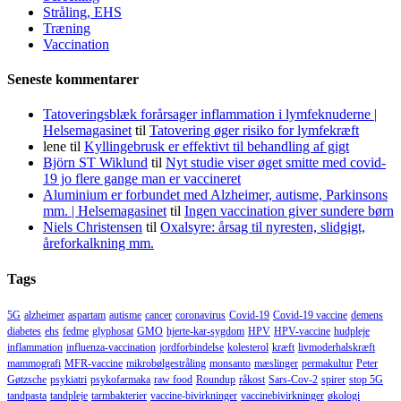
Stråling, EHS
Træning
Vaccination
Seneste kommentarer
Tatoveringsblæk forårsager inflammation i lymfeknuderne |
Helsemagasinet
til
Tatovering øger risiko for lymfekræft
lene
til
Kyllingebrusk er effektivt til behandling af gigt
Björn ST Wiklund
til
Nyt studie viser øget smitte med covid-
19 jo flere gange man er vaccineret
Aluminium er forbundet med Alzheimer, autisme, Parkinsons
mm. | Helsemagasinet
til
Ingen vaccination giver sundere børn
Niels Christensen
til
Oxalsyre: årsag til nyresten, slidgigt,
åreforkalkning mm.
Tags
5G
alzheimer
aspartam
autisme
cancer
coronavirus
Covid-19
Covid-19 vaccine
demens
diabetes
ehs
fedme
glyphosat
GMO
hjerte-kar-sygdom
HPV
HPV-vaccine
hudpleje
inflammation
influenza-vaccination
jordforbindelse
kolesterol
kræft
livmoderhalskræft
mammografi
MFR-vaccine
mikrobølgestråling
monsanto
mæslinger
permakultur
Peter
Gøtzsche
psykiatri
psykofarmaka
raw food
Roundup
råkost
Sars-Cov-2
spirer
stop 5G
tandpasta
tandpleje
tarmbakterier
vaccine-bivirkninger
vaccinebivirkninger
økologi