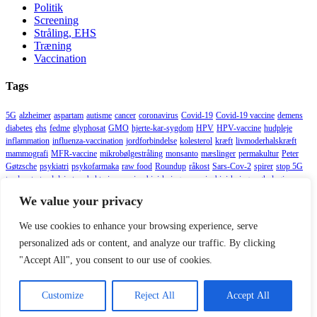
Politik
Screening
Stråling, EHS
Træning
Vaccination
Tags
5G
alzheimer
aspartam
autisme
cancer
coronavirus
Covid-19
Covid-19 vaccine
demens
diabetes
ehs
fedme
glyphosat
GMO
hjerte-kar-sygdom
HPV
HPV-vaccine
hudpleje
inflammation
influenza-vaccination
jordforbindelse
kolesterol
kræft
livmoderhalskræft
mammografi
MFR-vaccine
mikrobølgestråling
monsanto
mæslinger
permakultur
Peter
Gøtzsche
psykiatri
psykofarmaka
raw food
Roundup
råkost
Sars-Cov-2
spirer
stop 5G
tandpasta
tandpleje
tarmbakterier
vaccine-bivirkninger
vaccinebivirkninger
økologi
We value your privacy
Seneste kommentarer
We use cookies to enhance your browsing experience, serve
Tatoveringsblæk forårsager inflammation i lymfeknuderne |
personalized ads or content, and analyze our traffic. By clicking
Helsemagasinet
til
Tatovering øger risiko for lymfekræft
lene
til
Kyllingebrusk er effektivt til behandling af gigt
"Accept All", you consent to our use of cookies.
Björn ST Wiklund
til
Nyt studie viser øget smitte med covid-
19 jo flere gange man er vaccineret
Customize
Reject All
Accept All
Copyright © 2026 | WordPress Theme by
MH Themes