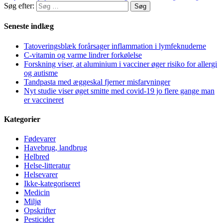
Søg efter:
Seneste indlæg
Tatoveringsblæk forårsager inflammation i lymfeknuderne
C-vitamin og varme lindrer forkølelse
Forskning viser, at aluminium i vacciner øger risiko for allergi
og autisme
Tandpasta med æggeskal fjerner misfarvninger
Nyt studie viser øget smitte med covid-19 jo flere gange man
er vaccineret
Kategorier
Fødevarer
Havebrug, landbrug
Helbred
Helse-litteratur
Helsevarer
Ikke-kategoriseret
Medicin
Miljø
Opskrifter
Pesticider