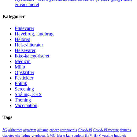
er vaccineret
Kategorier
Fødevarer
Havebrug, landbrug
Helbred
Helse-litteratur
Helsevarer
Ikke-kategoriseret
Medicin
Miljø
Opskrifter
Pesticider
Politik
Screening
Stråling, EHS
Træning
Vaccination
Tags
5G
alzheimer
aspartam
autisme
cancer
coronavirus
Covid-19
Covid-19 vaccine
demens
diabetes
ehs
fedme
glyphosat
GMO
hjerte-kar-sygdom
HPV
HPV-vaccine
hudpleje