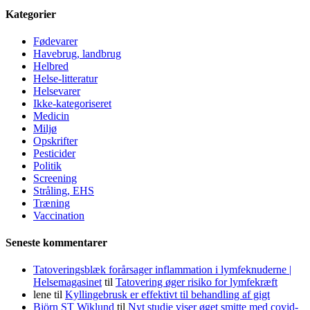
Kategorier
Fødevarer
Havebrug, landbrug
Helbred
Helse-litteratur
Helsevarer
Ikke-kategoriseret
Medicin
Miljø
Opskrifter
Pesticider
Politik
Screening
Stråling, EHS
Træning
Vaccination
Seneste kommentarer
Tatoveringsblæk forårsager inflammation i lymfeknuderne |
Helsemagasinet
til
Tatovering øger risiko for lymfekræft
lene
til
Kyllingebrusk er effektivt til behandling af gigt
Björn ST Wiklund
til
Nyt studie viser øget smitte med covid-