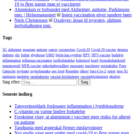
19 jo flere gange man er vaccineret
Aluminium er forbundet med Alzheimer, autisme, Parkinsons
mm. | Helsemagasinet
til
Ingen vaccination giver sundere børn
Niels Christensen
til
Oxalsyre: årsag til nyresten, slidgigt,
åreforkalkning mm.
Tags
5G
alzheimer
aspartam
autisme
cancer
coronavirus
Covid-19
Covid-19 vaccine
demens
diabetes
ehs
fedme
glyphosat
GMO
hjerte-kar-sygdom
HPV
HPV-vaccine
hudpleje
inflammation
influenza-vaccination
jordforbindelse
kolesterol
kræft
livmoderhalskræft
mammografi
MFR-vaccine
mikrobølgestråling
monsanto
mæslinger
permakultur
Peter
Gøtzsche
psykiatri
psykofarmaka
raw food
Roundup
råkost
Sars-Cov-2
spirer
stop 5G
tandpasta
tandpleje
tarmbakterier
vaccine-bivirkninger
vaccinebivirkninger
økologi
Søg efter:
Seneste indlæg
Tatoveringsblæk forårsager inflammation i lymfeknuderne
C-vitamin og varme lindrer forkølelse
Forskning viser, at aluminium i vacciner øger risiko for allergi
og autisme
Tandpasta med æggeskal fjerner misfarvninger
Nyt studie viser øget smitte med covid-19 jo flere gange man