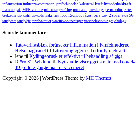
inflammation
influenza-vaccination
jordforbindelse
kolesterol
kræft
livmoderhalskræft
mammografi
MFR-vaccine
mikrobølgestråling
monsanto
mæslinger
permakultur
Peter
Gøtzsche
psykiatri
psykofarmaka
raw food
Roundup
råkost
Sars-Cov-2
spirer
stop 5G
tandpasta
tandpleje
tarmbakterier
vaccine-bivirkninger
vaccinebivirkninger
økologi
Seneste kommentarer
Tatoveringsblæk forårsager inflammation i lymfeknuderne |
Helsemagasinet
til
Tatovering øger risiko for lymfekræft
lene
til
Kyllingebrusk er effektivt til behandling af gigt
Björn ST Wiklund
til
Nyt studie viser øget smitte med covid-
19 jo flere gange man er vaccineret
Copyright © 2026 | WordPress Theme by
MH Themes