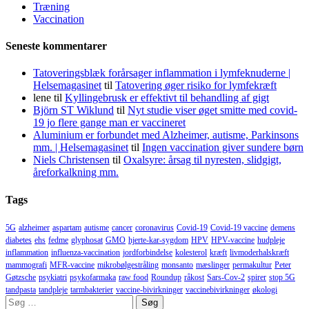
Træning
Vaccination
Seneste kommentarer
Tatoveringsblæk forårsager inflammation i lymfeknuderne |
Helsemagasinet
til
Tatovering øger risiko for lymfekræft
lene
til
Kyllingebrusk er effektivt til behandling af gigt
Björn ST Wiklund
til
Nyt studie viser øget smitte med covid-
19 jo flere gange man er vaccineret
Aluminium er forbundet med Alzheimer, autisme, Parkinsons
mm. | Helsemagasinet
til
Ingen vaccination giver sundere børn
Niels Christensen
til
Oxalsyre: årsag til nyresten, slidgigt,
åreforkalkning mm.
Tags
5G
alzheimer
aspartam
autisme
cancer
coronavirus
Covid-19
Covid-19 vaccine
demens
diabetes
ehs
fedme
glyphosat
GMO
hjerte-kar-sygdom
HPV
HPV-vaccine
hudpleje
inflammation
influenza-vaccination
jordforbindelse
kolesterol
kræft
livmoderhalskræft
mammografi
MFR-vaccine
mikrobølgestråling
monsanto
mæslinger
permakultur
Peter
Gøtzsche
psykiatri
psykofarmaka
raw food
Roundup
råkost
Sars-Cov-2
spirer
stop 5G
tandpasta
tandpleje
tarmbakterier
vaccine-bivirkninger
vaccinebivirkninger
økologi
Søg