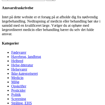
efter:
Ansvarsfraskrivelse
Intet på dette website er et forsøg på at afholde dig fra nødvendig
lægebehandling. Nedtrapning af medicin eller behandling bør ske i
samråd med en kvalificeret læge. Vælger du at ophøre med
lægeordineret medicin eller behandling bærer du selv det fulde
ansvar.
Kategorier
Fødevarer
Havebrug, landbrug
Helbred
Helse-litteratur
Helsevarer
Ikke-kategoriseret
Medicin
Miljø
Opskrifter
Pesticider
Politik
Screening
Stråling, EHS