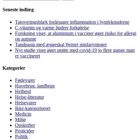
efter:
Seneste indlæg
Tatoveringsblæk forårsager inflammation i lymfeknuderne
C-vitamin og varme lindrer forkølelse
Forskning viser, at aluminium i vacciner øger risiko for allergi
og autisme
Tandpasta med æggeskal fjerner misfarvninger
Nyt studie viser øget smitte med covid-19 jo flere gange man
er vaccineret
Kategorier
Fødevarer
Havebrug, landbrug
Helbred
Helse-litteratur
Helsevarer
Ikke-kategoriseret
Medicin
Miljø
Opskrifter
Pesticider
Politik