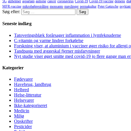
5G
alzheimer
aspartam
autisme
cancer
coronavirus
Covid-19
Covid-19 vaccine
demens
dia
MFR-vaccine
mikrobølgestråling
monsanto
mæslinger
permakultur
Peter Gøtzsche
psykiatr
Søg efter:
Seneste indlæg
Tatoveringsblæk forårsager inflammation i lymfeknuderne
C-vitamin og varme lindrer forkølelse
Forskning viser, at aluminium i vacciner øger risiko for allergi 
Tandpasta med æggeskal fjerner misfarvninger
Nyt studie viser øget smitte med covid-19 jo flere gange man er
Kategorier
Fødevarer
Havebrug, landbrug
Helbred
Helse-litteratur
Helsevarer
Ikke-kategoriseret
Medicin
Miljø
Opskrifter
Pesticider