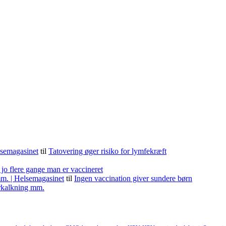
lsemagasinet
til
Tatovering øger risiko for lymfekræft
 jo flere gange man er vaccineret
m. | Helsemagasinet
til
Ingen vaccination giver sundere børn
forkalkning mm.