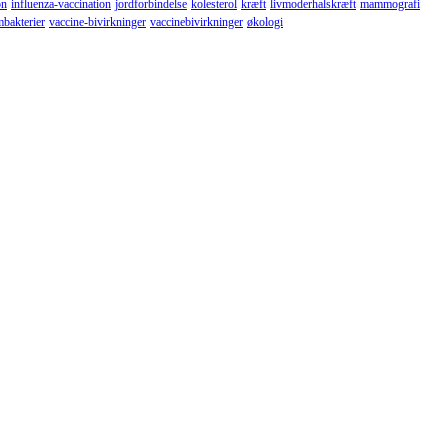
on
influenza-vaccination
jordforbindelse
kolesterol
kræft
livmoderhalskræft
mammografi
mbakterier
vaccine-bivirkninger
vaccinebivirkninger
økologi