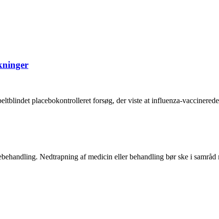
kninger
eltblindet placebokontrolleret forsøg, der viste at influenza-vaccinered
ægebehandling. Nedtrapning af medicin eller behandling bør ske i samrå