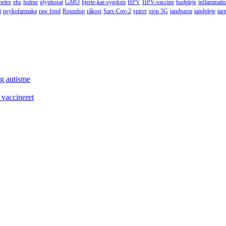
betes
ehs
fedme
glyphosat
GMO
hjerte-kar-sygdom
HPV
HPV-vaccine
hudpleje
inflammati
i
psykofarmaka
raw food
Roundup
råkost
Sars-Cov-2
spirer
stop 5G
tandpasta
tandpleje
tar
og autisme
 vaccineret