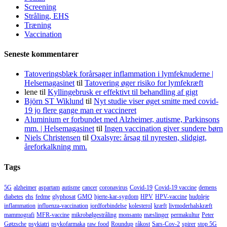
Screening
Stråling, EHS
Træning
Vaccination
Seneste kommentarer
Tatoveringsblæk forårsager inflammation i lymfeknuderne |
Helsemagasinet
til
Tatovering øger risiko for lymfekræft
lene
til
Kyllingebrusk er effektivt til behandling af gigt
Björn ST Wiklund
til
Nyt studie viser øget smitte med covid-
19 jo flere gange man er vaccineret
Aluminium er forbundet med Alzheimer, autisme, Parkinsons
mm. | Helsemagasinet
til
Ingen vaccination giver sundere børn
Niels Christensen
til
Oxalsyre: årsag til nyresten, slidgigt,
åreforkalkning mm.
Tags
5G
alzheimer
aspartam
autisme
cancer
coronavirus
Covid-19
Covid-19 vaccine
demens
diabetes
ehs
fedme
glyphosat
GMO
hjerte-kar-sygdom
HPV
HPV-vaccine
hudpleje
inflammation
influenza-vaccination
jordforbindelse
kolesterol
kræft
livmoderhalskræft
mammografi
MFR-vaccine
mikrobølgestråling
monsanto
mæslinger
permakultur
Peter
Gøtzsche
psykiatri
psykofarmaka
raw food
Roundup
råkost
Sars-Cov-2
spirer
stop 5G