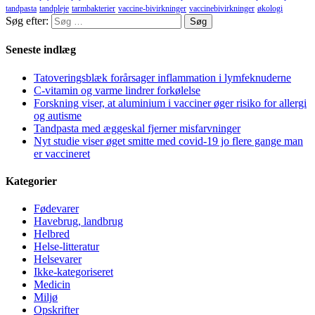
tandpasta
tandpleje
tarmbakterier
vaccine-bivirkninger
vaccinebivirkninger
økologi
Søg efter:
Seneste indlæg
Tatoveringsblæk forårsager inflammation i lymfeknuderne
C-vitamin og varme lindrer forkølelse
Forskning viser, at aluminium i vacciner øger risiko for allergi
og autisme
Tandpasta med æggeskal fjerner misfarvninger
Nyt studie viser øget smitte med covid-19 jo flere gange man
er vaccineret
Kategorier
Fødevarer
Havebrug, landbrug
Helbred
Helse-litteratur
Helsevarer
Ikke-kategoriseret
Medicin
Miljø
Opskrifter