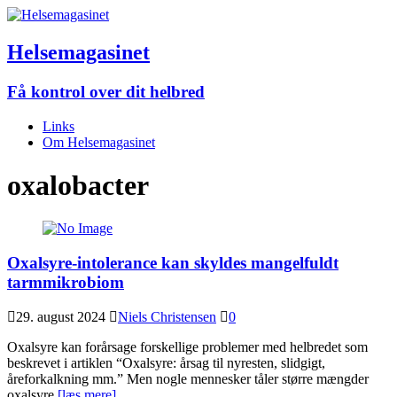
Helsemagasinet
Få kontrol over dit helbred
Links
Om Helsemagasinet
oxalobacter
Oxalsyre-intolerance kan skyldes mangelfuldt
tarmmikrobiom
29. august 2024
Niels Christensen
0
Oxalsyre kan forårsage forskellige problemer med helbredet som
beskrevet i artiklen “Oxalsyre: årsag til nyresten, slidgigt,
åreforkalkning mm.” Men nogle mennesker tåler større mængder
oxalsyre
[læs mere]