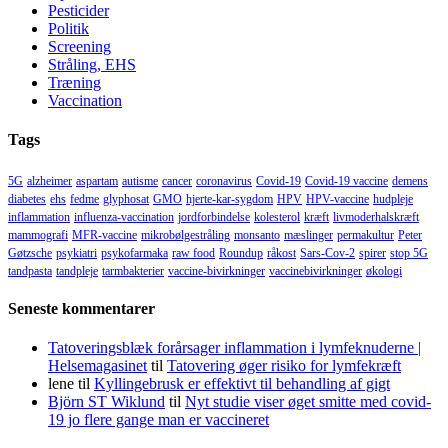
Pesticider
Politik
Screening
Stråling, EHS
Træning
Vaccination
Tags
5G
alzheimer
aspartam
autisme
cancer
coronavirus
Covid-19
Covid-19 vaccine
demens
diabetes
ehs
fedme
glyphosat
GMO
hjerte-kar-sygdom
HPV
HPV-vaccine
hudpleje
inflammation
influenza-vaccination
jordforbindelse
kolesterol
kræft
livmoderhalskræft
mammografi
MFR-vaccine
mikrobølgestråling
monsanto
mæslinger
permakultur
Peter
Gøtzsche
psykiatri
psykofarmaka
raw food
Roundup
råkost
Sars-Cov-2
spirer
stop 5G
tandpasta
tandpleje
tarmbakterier
vaccine-bivirkninger
vaccinebivirkninger
økologi
Seneste kommentarer
Tatoveringsblæk forårsager inflammation i lymfeknuderne |
Helsemagasinet
til
Tatovering øger risiko for lymfekræft
lene
til
Kyllingebrusk er effektivt til behandling af gigt
Björn ST Wiklund
til
Nyt studie viser øget smitte med covid-
19 jo flere gange man er vaccineret