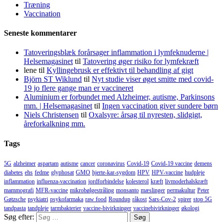
Træning
Vaccination
Seneste kommentarer
Tatoveringsblæk forårsager inflammation i lymfeknuderne |
Helsemagasinet
til
Tatovering øger risiko for lymfekræft
lene
til
Kyllingebrusk er effektivt til behandling af gigt
Björn ST Wiklund
til
Nyt studie viser øget smitte med covid-
19 jo flere gange man er vaccineret
Aluminium er forbundet med Alzheimer, autisme, Parkinsons
mm. | Helsemagasinet
til
Ingen vaccination giver sundere børn
Niels Christensen
til
Oxalsyre: årsag til nyresten, slidgigt,
åreforkalkning mm.
Tags
5G
alzheimer
aspartam
autisme
cancer
coronavirus
Covid-19
Covid-19 vaccine
demens
diabetes
ehs
fedme
glyphosat
GMO
hjerte-kar-sygdom
HPV
HPV-vaccine
hudpleje
inflammation
influenza-vaccination
jordforbindelse
kolesterol
kræft
livmoderhalskræft
mammografi
MFR-vaccine
mikrobølgestråling
monsanto
mæslinger
permakultur
Peter
Gøtzsche
psykiatri
psykofarmaka
raw food
Roundup
råkost
Sars-Cov-2
spirer
stop 5G
tandpasta
tandpleje
tarmbakterier
vaccine-bivirkninger
vaccinebivirkninger
økologi
Søg efter: