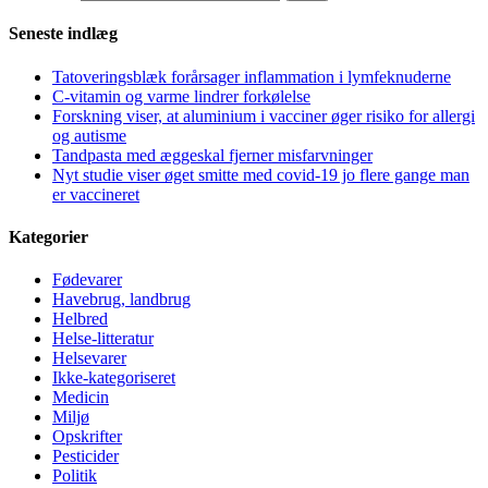
Seneste indlæg
Tatoveringsblæk forårsager inflammation i lymfeknuderne
C-vitamin og varme lindrer forkølelse
Forskning viser, at aluminium i vacciner øger risiko for allergi
og autisme
Tandpasta med æggeskal fjerner misfarvninger
Nyt studie viser øget smitte med covid-19 jo flere gange man
er vaccineret
Kategorier
Fødevarer
Havebrug, landbrug
Helbred
Helse-litteratur
Helsevarer
Ikke-kategoriseret
Medicin
Miljø
Opskrifter
Pesticider
Politik