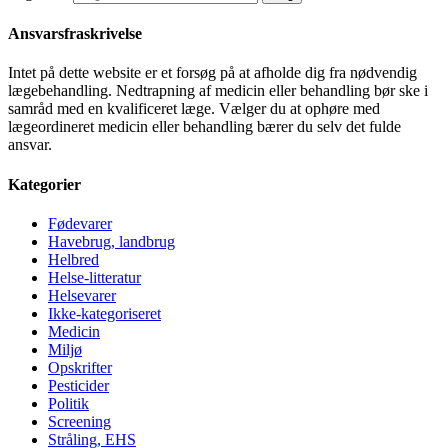
Ansvarsfraskrivelse
Intet på dette website er et forsøg på at afholde dig fra nødvendig
lægebehandling. Nedtrapning af medicin eller behandling bør ske i
samråd med en kvalificeret læge. Vælger du at ophøre med
lægeordineret medicin eller behandling bærer du selv det fulde
ansvar.
Kategorier
Fødevarer
Havebrug, landbrug
Helbred
Helse-litteratur
Helsevarer
Ikke-kategoriseret
Medicin
Miljø
Opskrifter
Pesticider
Politik
Screening
Stråling, EHS