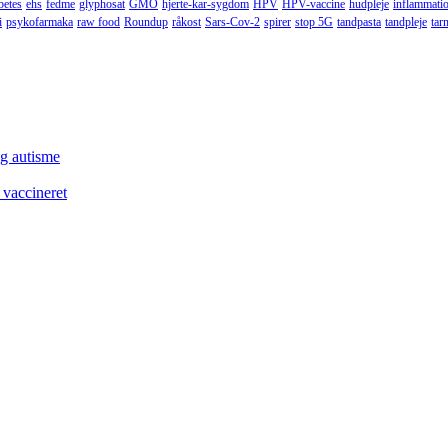
betes
ehs
fedme
glyphosat
GMO
hjerte-kar-sygdom
HPV
HPV-vaccine
hudpleje
inflammati
i
psykofarmaka
raw food
Roundup
råkost
Sars-Cov-2
spirer
stop 5G
tandpasta
tandpleje
tar
og autisme
 vaccineret