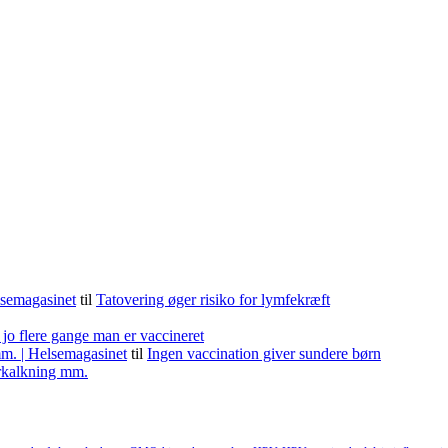
lsemagasinet
til
Tatovering øger risiko for lymfekræft
 jo flere gange man er vaccineret
m. | Helsemagasinet
til
Ingen vaccination giver sundere børn
forkalkning mm.