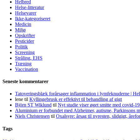
Helbred
Helse-litteratur
Helsevarer
Ikke-kategoriseret
Medicin
Miljø
Opskrifter
Pesticider
Politik
Screening
Stråling, EHS
Træning
Vaccination
Seneste kommentarer
Tatoveringsblæk forårsager inflammation i lymfeknuderne | He
lene
til
Kyllingebrusk er effektivt til behandling af gigt
Björn ST Wiklund
til
Nyt studie viser øget smitte med covid-19
Aluminium er forbundet med Alzheimer, autisme, Parkinsons m
Niels Christensen
til
Oxalsyre: årsag til nyresten, slidgigt, åre
Tags