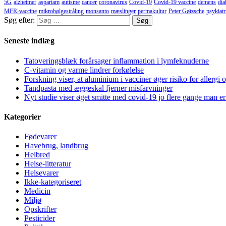
5G
alzheimer
aspartam
autisme
cancer
coronavirus
Covid-19
Covid-19 vaccine
demens
dia
MFR-vaccine
mikrobølgestråling
monsanto
mæslinger
permakultur
Peter Gøtzsche
psykiatr
Søg efter:
Seneste indlæg
Tatoveringsblæk forårsager inflammation i lymfeknuderne
C-vitamin og varme lindrer forkølelse
Forskning viser, at aluminium i vacciner øger risiko for allergi 
Tandpasta med æggeskal fjerner misfarvninger
Nyt studie viser øget smitte med covid-19 jo flere gange man er
Kategorier
Fødevarer
Havebrug, landbrug
Helbred
Helse-litteratur
Helsevarer
Ikke-kategoriseret
Medicin
Miljø
Opskrifter
Pesticider