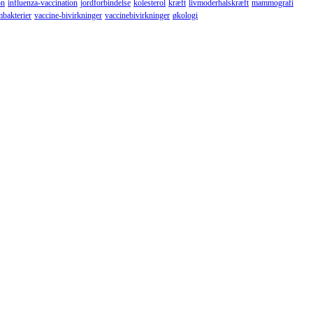
on
influenza-vaccination
jordforbindelse
kolesterol
kræft
livmoderhalskræft
mammografi
mbakterier
vaccine-bivirkninger
vaccinebivirkninger
økologi