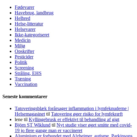
Fødevarer
Havebrug, landbrug
Helbred
Helse-litteratur
Helsevarer
Ikke-kategoriseret
Medicin
Miljø
Opskrifter
Pesticider
Politik
Screening
Stråling, EHS
Træning
Vaccination
Seneste kommentarer
Tatoveringsblæk forårsager inflammation i lymfeknuderne |
Helsemagasinet
til
Tatovering øger risiko for lymfekræft
lene
til
Kyllingebrusk er effektivt til behandling af gigt
Björn ST Wiklund
til
Nyt studie viser øget smitte med covid-
19 jo flere gange man er vaccineret
Aluminium er forbundet med Alzheimer, autisme, Parkinsons