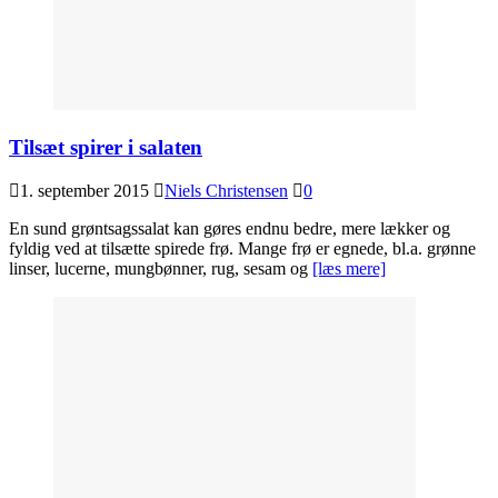
Tilsæt spirer i salaten
1. september 2015
Niels Christensen
0
En sund grøntsagssalat kan gøres endnu bedre, mere lækker og
fyldig ved at tilsætte spirede frø. Mange frø er egnede, bl.a. grønne
linser, lucerne, mungbønner, rug, sesam og
[læs mere]