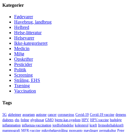
Kategorier
Fødevarer
Havebrug, landbrug
Helbred
Helse-litteratur
Helsevarer
Ikke-kategoriseret
Medicin
Miljø
Opskrifter
Pesticider
Politik
Screening
Stråling, EHS
Træning
Vaccination
Tags
5G
alzheimer
aspartam
autisme
cancer
coronavirus
Covid-19
Covid-19 vaccine
demens
diabetes
ehs
fedme
glyphosat
GMO
hjerte-kar-sygdom
HPV
HPV-vaccine
hudpleje
inflammation
influenza-vaccination
jordforbindelse
kolesterol
kræft
livmoderhalskræft
mammografi
MFR-vaccine
mikrobølgestråling
monsanto
mæslinger
permakultur
Peter