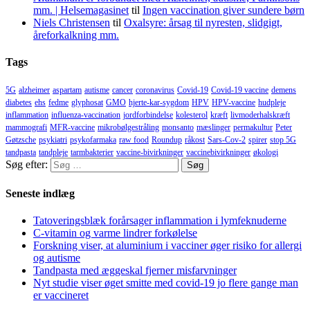
mm. | Helsemagasinet
til
Ingen vaccination giver sundere børn
Niels Christensen
til
Oxalsyre: årsag til nyresten, slidgigt,
åreforkalkning mm.
Tags
5G
alzheimer
aspartam
autisme
cancer
coronavirus
Covid-19
Covid-19 vaccine
demens
diabetes
ehs
fedme
glyphosat
GMO
hjerte-kar-sygdom
HPV
HPV-vaccine
hudpleje
inflammation
influenza-vaccination
jordforbindelse
kolesterol
kræft
livmoderhalskræft
mammografi
MFR-vaccine
mikrobølgestråling
monsanto
mæslinger
permakultur
Peter
Gøtzsche
psykiatri
psykofarmaka
raw food
Roundup
råkost
Sars-Cov-2
spirer
stop 5G
tandpasta
tandpleje
tarmbakterier
vaccine-bivirkninger
vaccinebivirkninger
økologi
Søg efter:
Seneste indlæg
Tatoveringsblæk forårsager inflammation i lymfeknuderne
C-vitamin og varme lindrer forkølelse
Forskning viser, at aluminium i vacciner øger risiko for allergi
og autisme
Tandpasta med æggeskal fjerner misfarvninger
Nyt studie viser øget smitte med covid-19 jo flere gange man
er vaccineret