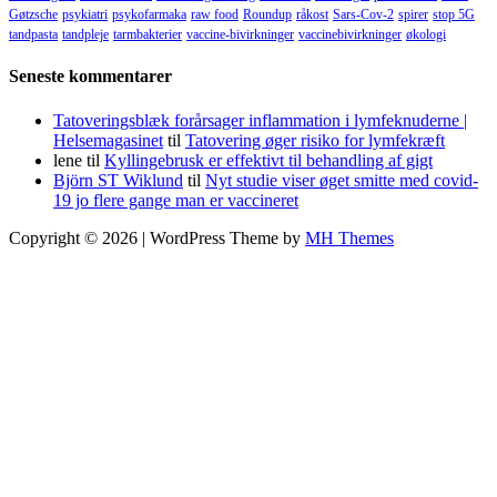
Gøtzsche
psykiatri
psykofarmaka
raw food
Roundup
råkost
Sars-Cov-2
spirer
stop 5G
tandpasta
tandpleje
tarmbakterier
vaccine-bivirkninger
vaccinebivirkninger
økologi
Seneste kommentarer
Tatoveringsblæk forårsager inflammation i lymfeknuderne |
Helsemagasinet
til
Tatovering øger risiko for lymfekræft
lene
til
Kyllingebrusk er effektivt til behandling af gigt
Björn ST Wiklund
til
Nyt studie viser øget smitte med covid-
19 jo flere gange man er vaccineret
Copyright © 2026 | WordPress Theme by
MH Themes