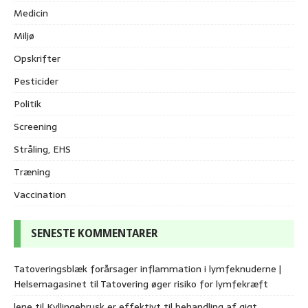
Medicin
Miljø
Opskrifter
Pesticider
Politik
Screening
Stråling, EHS
Træning
Vaccination
SENESTE KOMMENTARER
Tatoveringsblæk forårsager inflammation i lymfeknuderne |
Helsemagasinet
til
Tatovering øger risiko for lymfekræft
lene
til
Kyllingebrusk er effektivt til behandling af gigt