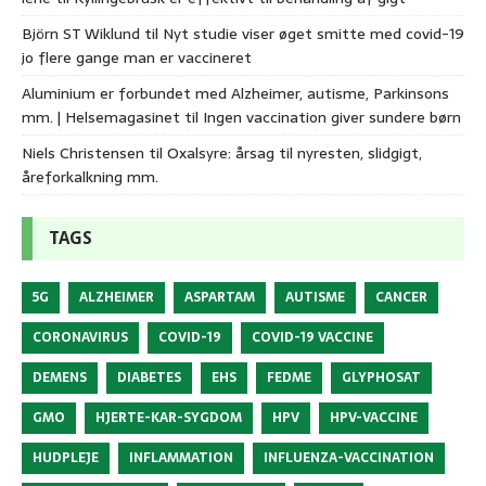
Björn ST Wiklund
til
Nyt studie viser øget smitte med covid-19
jo flere gange man er vaccineret
Aluminium er forbundet med Alzheimer, autisme, Parkinsons
mm. | Helsemagasinet
til
Ingen vaccination giver sundere børn
Niels Christensen
til
Oxalsyre: årsag til nyresten, slidgigt,
åreforkalkning mm.
TAGS
5G
ALZHEIMER
ASPARTAM
AUTISME
CANCER
CORONAVIRUS
COVID-19
COVID-19 VACCINE
DEMENS
DIABETES
EHS
FEDME
GLYPHOSAT
GMO
HJERTE-KAR-SYGDOM
HPV
HPV-VACCINE
HUDPLEJE
INFLAMMATION
INFLUENZA-VACCINATION