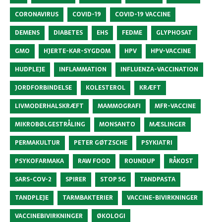
CORONAVIRUS
COVID-19
COVID-19 VACCINE
DEMENS
DIABETES
EHS
FEDME
GLYPHOSAT
GMO
HJERTE-KAR-SYGDOM
HPV
HPV-VACCINE
HUDPLEJE
INFLAMMATION
INFLUENZA-VACCINATION
JORDFORBINDELSE
KOLESTEROL
KRÆFT
LIVMODERHALSKRÆFT
MAMMOGRAFI
MFR-VACCINE
MIKROBØLGESTRÅLING
MONSANTO
MÆSLINGER
PERMAKULTUR
PETER GØTZSCHE
PSYKIATRI
PSYKOFARMAKA
RAW FOOD
ROUNDUP
RÅKOST
SARS-COV-2
SPIRER
STOP 5G
TANDPASTA
TANDPLEJE
TARMBAKTERIER
VACCINE-BIVIRKNINGER
VACCINEBIVIRKNINGER
ØKOLOGI