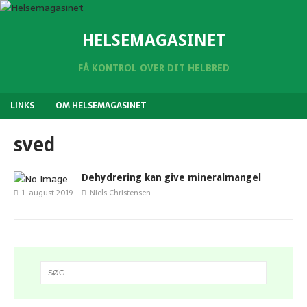
HELSEMAGASINET
FÅ KONTROL OVER DIT HELBRED
LINKS
OM HELSEMAGASINET
sved
Dehydrering kan give mineralmangel
1. august 2019
Niels Christensen