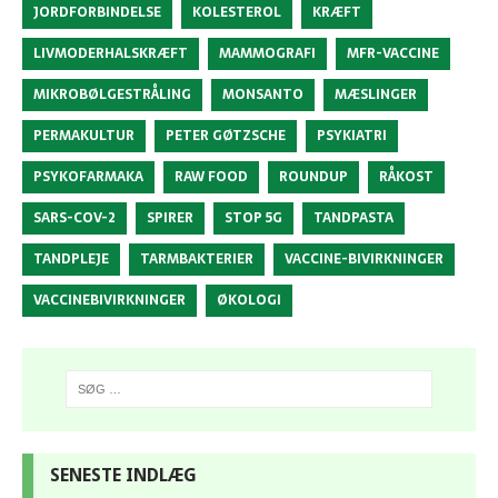
JORDFORBINDELSE
KOLESTEROL
KRÆFT
LIVMODERHALSKRÆFT
MAMMOGRAFI
MFR-VACCINE
MIKROBØLGESTRÅLING
MONSANTO
MÆSLINGER
PERMAKULTUR
PETER GØTZSCHE
PSYKIATRI
PSYKOFARMAKA
RAW FOOD
ROUNDUP
RÅKOST
SARS-COV-2
SPIRER
STOP 5G
TANDPASTA
TANDPLEJE
TARMBAKTERIER
VACCINE-BIVIRKNINGER
VACCINEBIVIRKNINGER
ØKOLOGI
SENESTE INDLÆG