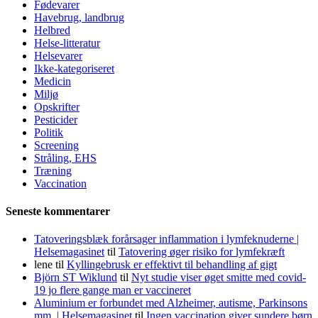
Fødevarer
Havebrug, landbrug
Helbred
Helse-litteratur
Helsevarer
Ikke-kategoriseret
Medicin
Miljø
Opskrifter
Pesticider
Politik
Screening
Stråling, EHS
Træning
Vaccination
Seneste kommentarer
Tatoveringsblæk forårsager inflammation i lymfeknuderne |
Helsemagasinet
til
Tatovering øger risiko for lymfekræft
lene
til
Kyllingebrusk er effektivt til behandling af gigt
Björn ST Wiklund
til
Nyt studie viser øget smitte med covid-
19 jo flere gange man er vaccineret
Aluminium er forbundet med Alzheimer, autisme, Parkinsons
mm. | Helsemagasinet
til
Ingen vaccination giver sundere børn