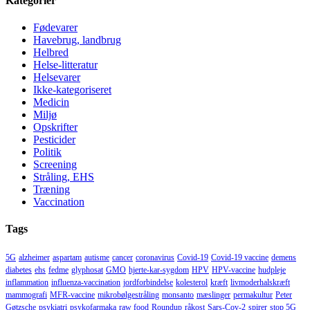
Kategorier
Fødevarer
Havebrug, landbrug
Helbred
Helse-litteratur
Helsevarer
Ikke-kategoriseret
Medicin
Miljø
Opskrifter
Pesticider
Politik
Screening
Stråling, EHS
Træning
Vaccination
Tags
5G
alzheimer
aspartam
autisme
cancer
coronavirus
Covid-19
Covid-19 vaccine
demens
diabetes
ehs
fedme
glyphosat
GMO
hjerte-kar-sygdom
HPV
HPV-vaccine
hudpleje
inflammation
influenza-vaccination
jordforbindelse
kolesterol
kræft
livmoderhalskræft
mammografi
MFR-vaccine
mikrobølgestråling
monsanto
mæslinger
permakultur
Peter
Gøtzsche
psykiatri
psykofarmaka
raw food
Roundup
råkost
Sars-Cov-2
spirer
stop 5G