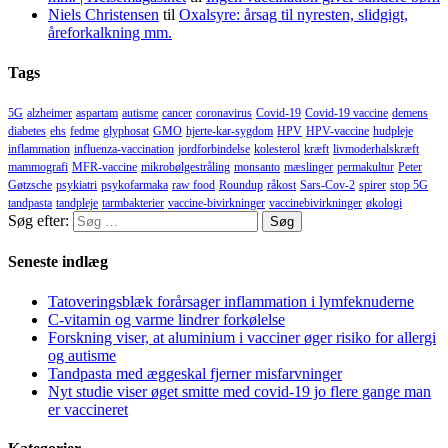
Niels Christensen
til
Oxalsyre: årsag til nyresten, slidgigt,
åreforkalkning mm.
Tags
5G
alzheimer
aspartam
autisme
cancer
coronavirus
Covid-19
Covid-19 vaccine
demens
diabetes
ehs
fedme
glyphosat
GMO
hjerte-kar-sygdom
HPV
HPV-vaccine
hudpleje
inflammation
influenza-vaccination
jordforbindelse
kolesterol
kræft
livmoderhalskræft
mammografi
MFR-vaccine
mikrobølgestråling
monsanto
mæslinger
permakultur
Peter
Gøtzsche
psykiatri
psykofarmaka
raw food
Roundup
råkost
Sars-Cov-2
spirer
stop 5G
tandpasta
tandpleje
tarmbakterier
vaccine-bivirkninger
vaccinebivirkninger
økologi
Søg efter:
Seneste indlæg
Tatoveringsblæk forårsager inflammation i lymfeknuderne
C-vitamin og varme lindrer forkølelse
Forskning viser, at aluminium i vacciner øger risiko for allergi
og autisme
Tandpasta med æggeskal fjerner misfarvninger
Nyt studie viser øget smitte med covid-19 jo flere gange man
er vaccineret