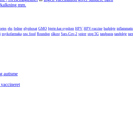
forkalkning mm.
betes
ehs
fedme
glyphosat
GMO
hjerte-kar-sygdom
HPV
HPV-vaccine
hudpleje
inflammati
i
psykofarmaka
raw food
Roundup
råkost
Sars-Cov-2
spirer
stop 5G
tandpasta
tandpleje
tar
og autisme
 vaccineret