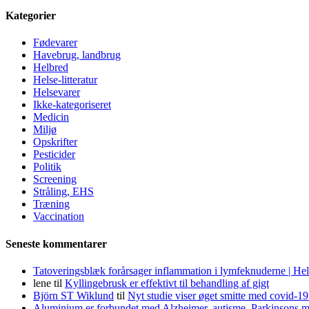
Kategorier
Fødevarer
Havebrug, landbrug
Helbred
Helse-litteratur
Helsevarer
Ikke-kategoriseret
Medicin
Miljø
Opskrifter
Pesticider
Politik
Screening
Stråling, EHS
Træning
Vaccination
Seneste kommentarer
Tatoveringsblæk forårsager inflammation i lymfeknuderne | He
lene
til
Kyllingebrusk er effektivt til behandling af gigt
Björn ST Wiklund
til
Nyt studie viser øget smitte med covid-19
Aluminium er forbundet med Alzheimer, autisme, Parkinsons m