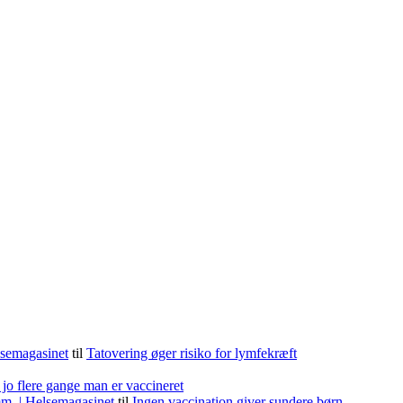
lsemagasinet
til
Tatovering øger risiko for lymfekræft
 jo flere gange man er vaccineret
m. | Helsemagasinet
til
Ingen vaccination giver sundere børn