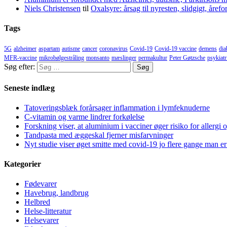
Niels Christensen
til
Oxalsyre: årsag til nyresten, slidgigt, åre
Tags
5G
alzheimer
aspartam
autisme
cancer
coronavirus
Covid-19
Covid-19 vaccine
demens
dia
MFR-vaccine
mikrobølgestråling
monsanto
mæslinger
permakultur
Peter Gøtzsche
psykiatr
Søg efter:
Seneste indlæg
Tatoveringsblæk forårsager inflammation i lymfeknuderne
C-vitamin og varme lindrer forkølelse
Forskning viser, at aluminium i vacciner øger risiko for allergi 
Tandpasta med æggeskal fjerner misfarvninger
Nyt studie viser øget smitte med covid-19 jo flere gange man er
Kategorier
Fødevarer
Havebrug, landbrug
Helbred
Helse-litteratur
Helsevarer