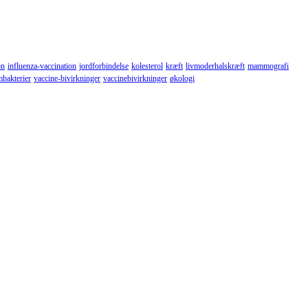
on
influenza-vaccination
jordforbindelse
kolesterol
kræft
livmoderhalskræft
mammografi
mbakterier
vaccine-bivirkninger
vaccinebivirkninger
økologi