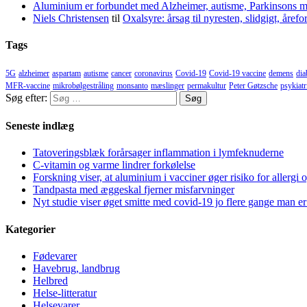
Aluminium er forbundet med Alzheimer, autisme, Parkinsons m
Niels Christensen
til
Oxalsyre: årsag til nyresten, slidgigt, åre
Tags
5G
alzheimer
aspartam
autisme
cancer
coronavirus
Covid-19
Covid-19 vaccine
demens
dia
MFR-vaccine
mikrobølgestråling
monsanto
mæslinger
permakultur
Peter Gøtzsche
psykiatr
Søg efter:
Seneste indlæg
Tatoveringsblæk forårsager inflammation i lymfeknuderne
C-vitamin og varme lindrer forkølelse
Forskning viser, at aluminium i vacciner øger risiko for allergi 
Tandpasta med æggeskal fjerner misfarvninger
Nyt studie viser øget smitte med covid-19 jo flere gange man er
Kategorier
Fødevarer
Havebrug, landbrug
Helbred
Helse-litteratur
Helsevarer