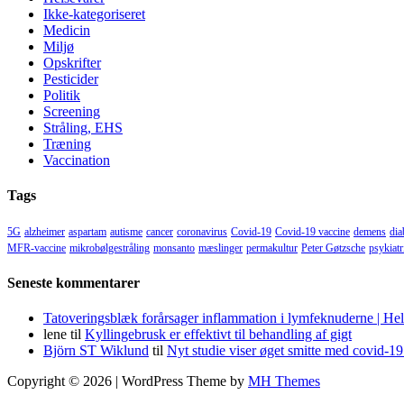
Ikke-kategoriseret
Medicin
Miljø
Opskrifter
Pesticider
Politik
Screening
Stråling, EHS
Træning
Vaccination
Tags
5G
alzheimer
aspartam
autisme
cancer
coronavirus
Covid-19
Covid-19 vaccine
demens
dia
MFR-vaccine
mikrobølgestråling
monsanto
mæslinger
permakultur
Peter Gøtzsche
psykiatr
Seneste kommentarer
Tatoveringsblæk forårsager inflammation i lymfeknuderne | He
lene
til
Kyllingebrusk er effektivt til behandling af gigt
Björn ST Wiklund
til
Nyt studie viser øget smitte med covid-19
Copyright © 2026 | WordPress Theme by
MH Themes