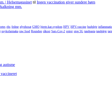
m. | Helsemagasinet
til
Ingen vaccination giver sundere børn
forkalkning mm.
betes
ehs
fedme
glyphosat
GMO
hjerte-kar-sygdom
HPV
HPV-vaccine
hudpleje
inflammati
i
psykofarmaka
raw food
Roundup
råkost
Sars-Cov-2
spirer
stop 5G
tandpasta
tandpleje
tar
og autisme
 vaccineret