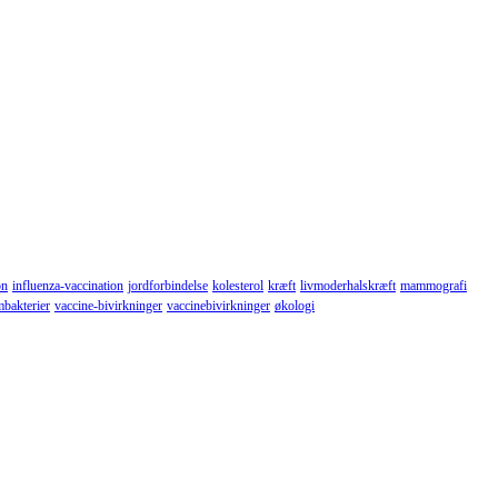
on
influenza-vaccination
jordforbindelse
kolesterol
kræft
livmoderhalskræft
mammografi
mbakterier
vaccine-bivirkninger
vaccinebivirkninger
økologi