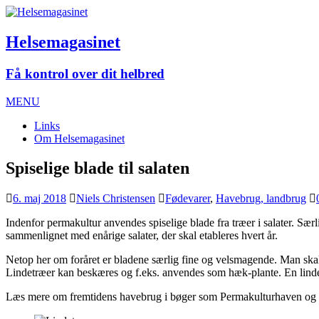
Helsemagasinet
Få kontrol over dit helbred
MENU
Links
Om Helsemagasinet
Spiselige blade til salaten
6. maj 2018
Niels Christensen
Fødevarer
,
Havebrug, landbrug
Indenfor permakultur anvendes spiselige blade fra træer i salater. Særl
sammenlignet med enårige salater, der skal etableres hvert år.
Netop her om foråret er bladene særlig fine og velsmagende. Man skal 
Lindetræer kan beskæres og f.eks. anvendes som hæk-plante. En linde
Læs mere om fremtidens havebrug i bøger som Permakulturhaven og 