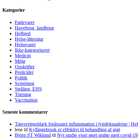
Kategorier
Fødevarer
Havebrug, landbrug
Helbred
Helse-litteratur
Helsevarer
Ikke-kategoriseret
Medicin
Miljø
Opskrifter
Pesticider
Politik
Screening
Stråling, EHS
Træning
Vaccination
Seneste kommentarer
Tatoveringsblæk forårsager inflammation i lymfeknuderne | He
lene
til
Kyllingebrusk er effektivt til behandling af gigt
Björn ST Wiklund
til
Nyt studie viser øget smitte med covid-19