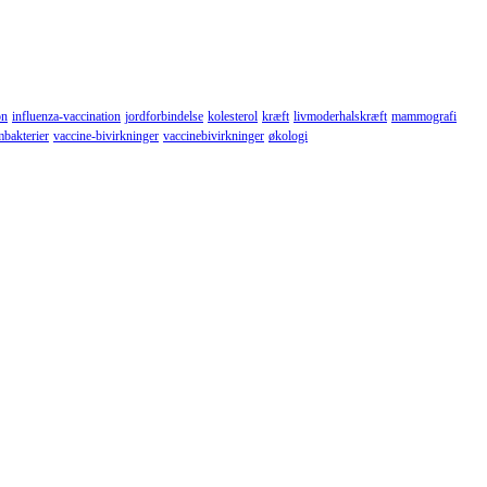
on
influenza-vaccination
jordforbindelse
kolesterol
kræft
livmoderhalskræft
mammografi
mbakterier
vaccine-bivirkninger
vaccinebivirkninger
økologi