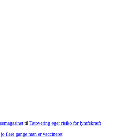
lsemagasinet
til
Tatovering øger risiko for lymfekræft
 jo flere gange man er vaccineret