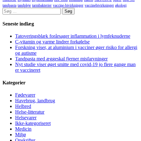
tandpasta
tandpleje
tarmbakterier
vaccine-bivirkninger
vaccinebivirkninger
økologi
Søg
efter:
Seneste indlæg
Tatoveringsblæk forårsager inflammation i lymfeknuderne
C-vitamin og varme lindrer forkølelse
Forskning viser, at aluminium i vacciner øger risiko for allergi
og autisme
Tandpasta med æggeskal fjerner misfarvninger
Nyt studie viser øget smitte med covid-19 jo flere gange man
er vaccineret
Kategorier
Fødevarer
Havebrug, landbrug
Helbred
Helse-litteratur
Helsevarer
Ikke-kategoriseret
Medicin
Miljø
Opskrifter