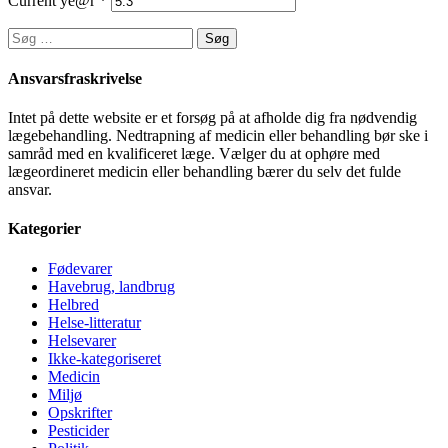
Current ye@r
*
Søg
efter:
Ansvarsfraskrivelse
Intet på dette website er et forsøg på at afholde dig fra nødvendig
lægebehandling. Nedtrapning af medicin eller behandling bør ske i
samråd med en kvalificeret læge. Vælger du at ophøre med
lægeordineret medicin eller behandling bærer du selv det fulde
ansvar.
Kategorier
Fødevarer
Havebrug, landbrug
Helbred
Helse-litteratur
Helsevarer
Ikke-kategoriseret
Medicin
Miljø
Opskrifter
Pesticider