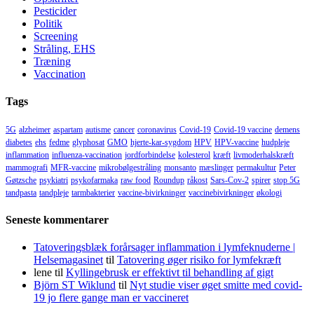
Pesticider
Politik
Screening
Stråling, EHS
Træning
Vaccination
Tags
5G
alzheimer
aspartam
autisme
cancer
coronavirus
Covid-19
Covid-19 vaccine
demens
diabetes
ehs
fedme
glyphosat
GMO
hjerte-kar-sygdom
HPV
HPV-vaccine
hudpleje
inflammation
influenza-vaccination
jordforbindelse
kolesterol
kræft
livmoderhalskræft
mammografi
MFR-vaccine
mikrobølgestråling
monsanto
mæslinger
permakultur
Peter
Gøtzsche
psykiatri
psykofarmaka
raw food
Roundup
råkost
Sars-Cov-2
spirer
stop 5G
tandpasta
tandpleje
tarmbakterier
vaccine-bivirkninger
vaccinebivirkninger
økologi
Seneste kommentarer
Tatoveringsblæk forårsager inflammation i lymfeknuderne |
Helsemagasinet
til
Tatovering øger risiko for lymfekræft
lene
til
Kyllingebrusk er effektivt til behandling af gigt
Björn ST Wiklund
til
Nyt studie viser øget smitte med covid-
19 jo flere gange man er vaccineret