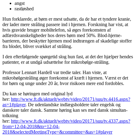
angst
rastløshed
Hun forklarede, at børn er mest udsatte, da de har et tyndere kranie,
der lader mere stråling passere ind i hjernen. Forskning har vist, at
hvis gravide bruger mobiltelefon, så øges forekomsten af
adfærdsvanskeligheder hos deres børn med 50%. Blod-hjerne-
barrieren, der beskytter hjernen mod indtrængen af skadelige stoffer
fra blodet, bliver svækket af stråling.
I den efterfølgende spørgetid slog hun fast, at det der hjælper hendes
patienter, er at undgå udsættelse for mikrobølge-stråling.
Professor Lennart Hardell var tredie taler. Han viste, at
mikrobølgestråling øger forekomst af kræft i hjernen. Værst er det
for børn og unge under 20 år, hvor risikoen mere end fordobles.
Du kan se høringen med original lyd
her:
http://www.ft.dk/aktuelt/webtv/video/20171/suu/tv.4416.aspx?
as=1#player
. De udenlandske indlægsholdere taler engelsk og
danskere taler dansk. Samme høring kan ses med dansk simultan-
tolkning
her:
http://www.ft.dk/aktuelt/webtv/video/20171/suu/tv.4337.aspx?
from=12-04-2018&to=12-04-
2018&selectedMeetingType=&committee=&as=1#player