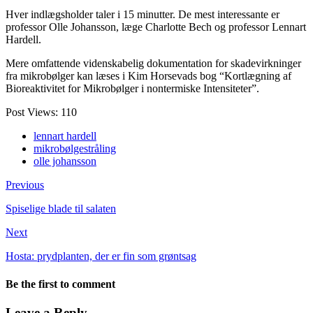
Hver indlægsholder taler i 15 minutter. De mest interessante er
professor Olle Johansson, læge Charlotte Bech og professor Lennart
Hardell.
Mere omfattende videnskabelig dokumentation for skadevirkninger
fra mikrobølger kan læses i Kim Horsevads bog “Kortlægning af
Bioreaktivitet for Mikrobølger i nontermiske Intensiteter”.
Post Views:
110
lennart hardell
mikrobølgestråling
olle johansson
Previous
Spiselige blade til salaten
Next
Hosta: prydplanten, der er fin som grøntsag
Be the first to comment
Leave a Reply