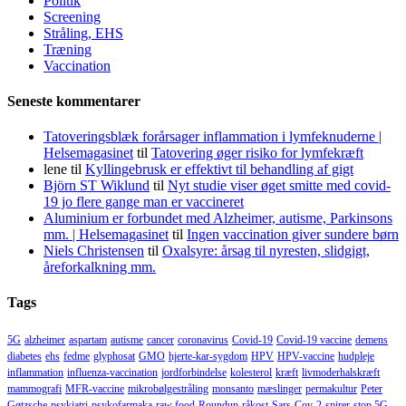
Politik
Screening
Stråling, EHS
Træning
Vaccination
Seneste kommentarer
Tatoveringsblæk forårsager inflammation i lymfeknuderne |
Helsemagasinet
til
Tatovering øger risiko for lymfekræft
lene
til
Kyllingebrusk er effektivt til behandling af gigt
Björn ST Wiklund
til
Nyt studie viser øget smitte med covid-
19 jo flere gange man er vaccineret
Aluminium er forbundet med Alzheimer, autisme, Parkinsons
mm. | Helsemagasinet
til
Ingen vaccination giver sundere børn
Niels Christensen
til
Oxalsyre: årsag til nyresten, slidgigt,
åreforkalkning mm.
Tags
5G
alzheimer
aspartam
autisme
cancer
coronavirus
Covid-19
Covid-19 vaccine
demens
diabetes
ehs
fedme
glyphosat
GMO
hjerte-kar-sygdom
HPV
HPV-vaccine
hudpleje
inflammation
influenza-vaccination
jordforbindelse
kolesterol
kræft
livmoderhalskræft
mammografi
MFR-vaccine
mikrobølgestråling
monsanto
mæslinger
permakultur
Peter
Gøtzsche
psykiatri
psykofarmaka
raw food
Roundup
råkost
Sars-Cov-2
spirer
stop 5G