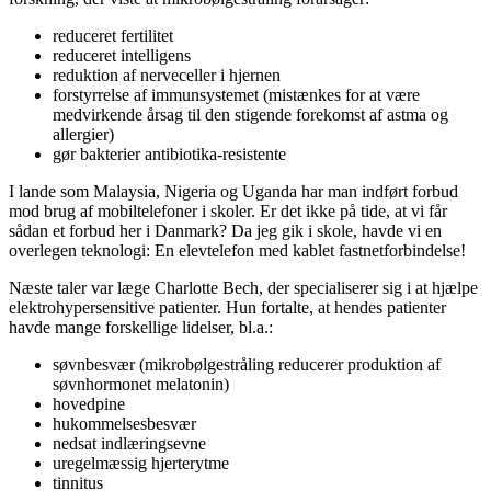
reduceret fertilitet
reduceret intelligens
reduktion af nerveceller i hjernen
forstyrrelse af immunsystemet (mistænkes for at være
medvirkende årsag til den stigende forekomst af astma og
allergier)
gør bakterier antibiotika-resistente
I lande som Malaysia, Nigeria og Uganda har man indført forbud
mod brug af mobiltelefoner i skoler. Er det ikke på tide, at vi får
sådan et forbud her i Danmark? Da jeg gik i skole, havde vi en
overlegen teknologi: En elevtelefon med kablet fastnetforbindelse!
Næste taler var læge Charlotte Bech, der specialiserer sig i at hjælpe
elektrohypersensitive patienter. Hun fortalte, at hendes patienter
havde mange forskellige lidelser, bl.a.:
søvnbesvær (mikrobølgestråling reducerer produktion af
søvnhormonet melatonin)
hovedpine
hukommelsesbesvær
nedsat indlæringsevne
uregelmæssig hjerterytme
tinnitus