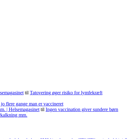
lsemagasinet
til
Tatovering øger risiko for lymfekræft
 jo flere gange man er vaccineret
m. | Helsemagasinet
til
Ingen vaccination giver sundere børn
forkalkning mm.