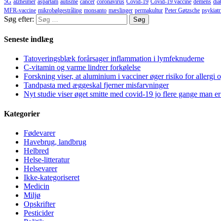
5G
alzheimer
aspartam
autisme
cancer
coronavirus
Covid-19
Covid-19 vaccine
demens
dia
MFR-vaccine
mikrobølgestråling
monsanto
mæslinger
permakultur
Peter Gøtzsche
psykiatr
Søg efter:
Seneste indlæg
Tatoveringsblæk forårsager inflammation i lymfeknuderne
C-vitamin og varme lindrer forkølelse
Forskning viser, at aluminium i vacciner øger risiko for allergi 
Tandpasta med æggeskal fjerner misfarvninger
Nyt studie viser øget smitte med covid-19 jo flere gange man er
Kategorier
Fødevarer
Havebrug, landbrug
Helbred
Helse-litteratur
Helsevarer
Ikke-kategoriseret
Medicin
Miljø
Opskrifter
Pesticider