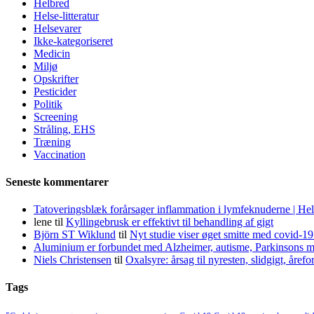
Helbred
Helse-litteratur
Helsevarer
Ikke-kategoriseret
Medicin
Miljø
Opskrifter
Pesticider
Politik
Screening
Stråling, EHS
Træning
Vaccination
Seneste kommentarer
Tatoveringsblæk forårsager inflammation i lymfeknuderne | He
lene
til
Kyllingebrusk er effektivt til behandling af gigt
Björn ST Wiklund
til
Nyt studie viser øget smitte med covid-19
Aluminium er forbundet med Alzheimer, autisme, Parkinsons m
Niels Christensen
til
Oxalsyre: årsag til nyresten, slidgigt, åre
Tags