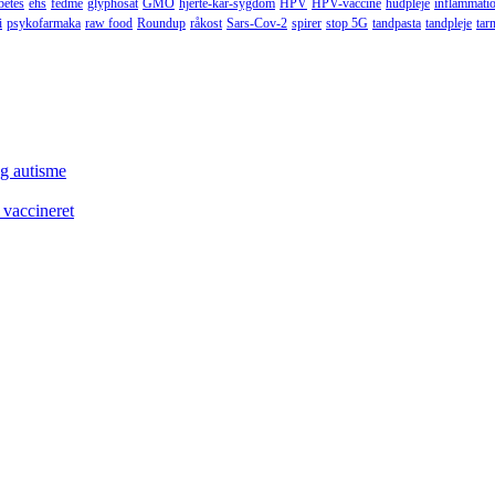
betes
ehs
fedme
glyphosat
GMO
hjerte-kar-sygdom
HPV
HPV-vaccine
hudpleje
inflammati
i
psykofarmaka
raw food
Roundup
råkost
Sars-Cov-2
spirer
stop 5G
tandpasta
tandpleje
tar
og autisme
 vaccineret