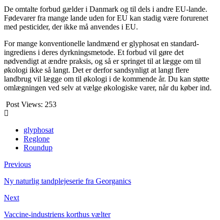
De omtalte forbud gælder i Danmark og til dels i andre EU-lande.
Fødevarer fra mange lande uden for EU kan stadig være forurenet
med pesticider, der ikke må anvendes i EU.
For mange konventionelle landmænd er glyphosat en standard-
ingrediens i deres dyrkningsmetode. Et forbud vil gøre det
nødvendigt at ændre praksis, og så er springet til at lægge om til
økologi ikke så langt. Det er derfor sandsynligt at langt flere
landbrug vil lægge om til økologi i de kommende år. Du kan støtte
omlægningen ved selv at vælge økologiske varer, når du køber ind.
Post Views:
253
glyphosat
Reglone
Roundup
Previous
Ny naturlig tandplejeserie fra Georganics
Next
Vaccine-industriens korthus vælter