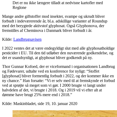
Det er nu ikke længere tilladt at nedvisne kartofler med
Reglone
Mange andre giftstoffer mod insekter, svampe og ukrudt bliver
forbudt i indeværerende år, bl.a. adskillige varianter af Roundup
med det berygtede aktivstof glyphosat. Også Glyphonova, der
fremstilles af Cheminova i Danmark bliver forbudt i år.
Kilde:
Landbrugsavisen
I 2022 ventes det at være endegyldigt slut med alle glyphosatholdige
pesticider i EU. Til den tid udløber den nuværende godkendelse, og
det er usandsynligt, at glyphosat bliver godkendt på ny.
Thor Gunnar Kofoed, der er viceformand i organisationen Landbrug
og Fødevarer, udtalte ved en konference for nyligt: “Stoffet
[glyphosat] bliver formentlig forbudt i 2022, og der kommer ikke en
ny chance.” Han forsatte: “Vi er selv med til at fremskynde et forbud
ved at sprøjte så meget som vi gør. I 2000 brugte vi langt under
halvdelen af det, vi brugte i 2018. Og i 2019 vil vi efter alt at
dømme have brugt 25% mere end i 2018.”
Kilde: Maskinbladet, side 19, 10. januar 2020