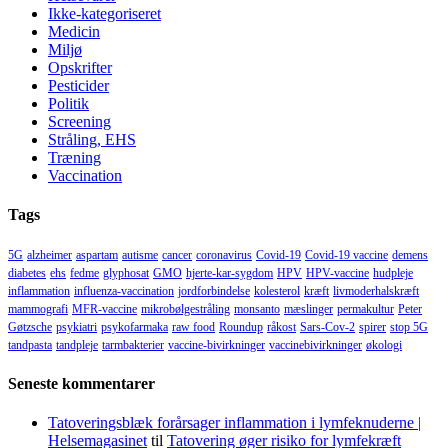
Ikke-kategoriseret
Medicin
Miljø
Opskrifter
Pesticider
Politik
Screening
Stråling, EHS
Træning
Vaccination
Tags
5G
alzheimer
aspartam
autisme
cancer
coronavirus
Covid-19
Covid-19 vaccine
demens
diabetes
ehs
fedme
glyphosat
GMO
hjerte-kar-sygdom
HPV
HPV-vaccine
hudpleje
inflammation
influenza-vaccination
jordforbindelse
kolesterol
kræft
livmoderhalskræft
mammografi
MFR-vaccine
mikrobølgestråling
monsanto
mæslinger
permakultur
Peter
Gøtzsche
psykiatri
psykofarmaka
raw food
Roundup
råkost
Sars-Cov-2
spirer
stop 5G
tandpasta
tandpleje
tarmbakterier
vaccine-bivirkninger
vaccinebivirkninger
økologi
Seneste kommentarer
Tatoveringsblæk forårsager inflammation i lymfeknuderne |
Helsemagasinet
til
Tatovering øger risiko for lymfekræft