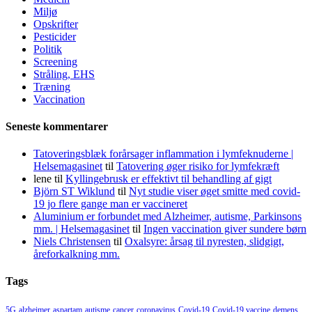
Miljø
Opskrifter
Pesticider
Politik
Screening
Stråling, EHS
Træning
Vaccination
Seneste kommentarer
Tatoveringsblæk forårsager inflammation i lymfeknuderne |
Helsemagasinet
til
Tatovering øger risiko for lymfekræft
lene
til
Kyllingebrusk er effektivt til behandling af gigt
Björn ST Wiklund
til
Nyt studie viser øget smitte med covid-
19 jo flere gange man er vaccineret
Aluminium er forbundet med Alzheimer, autisme, Parkinsons
mm. | Helsemagasinet
til
Ingen vaccination giver sundere børn
Niels Christensen
til
Oxalsyre: årsag til nyresten, slidgigt,
åreforkalkning mm.
Tags
5G
alzheimer
aspartam
autisme
cancer
coronavirus
Covid-19
Covid-19 vaccine
demens