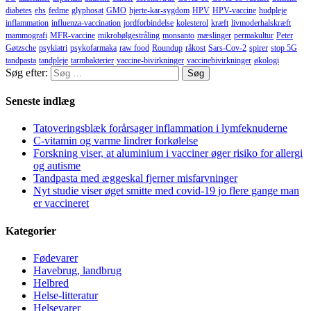
diabetes
ehs
fedme
glyphosat
GMO
hjerte-kar-sygdom
HPV
HPV-vaccine
hudpleje
inflammation
influenza-vaccination
jordforbindelse
kolesterol
kræft
livmoderhalskræft
mammografi
MFR-vaccine
mikrobølgestråling
monsanto
mæslinger
permakultur
Peter
Gøtzsche
psykiatri
psykofarmaka
raw food
Roundup
råkost
Sars-Cov-2
spirer
stop 5G
tandpasta
tandpleje
tarmbakterier
vaccine-bivirkninger
vaccinebivirkninger
økologi
Søg efter:
Seneste indlæg
Tatoveringsblæk forårsager inflammation i lymfeknuderne
C-vitamin og varme lindrer forkølelse
Forskning viser, at aluminium i vacciner øger risiko for allergi
og autisme
Tandpasta med æggeskal fjerner misfarvninger
Nyt studie viser øget smitte med covid-19 jo flere gange man
er vaccineret
Kategorier
Fødevarer
Havebrug, landbrug
Helbred
Helse-litteratur
Helsevarer