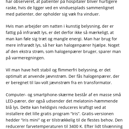
har observeret, at patienter på hospitaler bliver hurtigere
raske, hvis de ligger ved en vinduesplads sammenlignet
med patienter, der opholder sig væk fra vinduer.
Hvis man arbejder om natten i kunstig belysning, der er
fattig på infrarødt lys, er det derfor ikke så mærkeligt, at
man kan føle sig træt og mangle energi. Man har brug for
mere infrarødt lys, så her kan halogenpærer hjælpe. Noget
af den ekstra strøm, som halogenpærer bruger, sparer man
på varmeregningen.
Vil man have helt stabil og flimmerfri belysning, er det
optimalt at anvende jævnstrøm. Der fås halogenpærer, der
er beregnet til lav-volt jævnstrøm fra en transformator.
Computer- og smartphone-skærme består af en masse små
LED-pærer, der også udsender det melatonin-hæmmende
blå lys. Dette kan heldigvis reduceres kraftigt ved at
installere det lille gratis program “Iris”. Gratis-versionen
hedder “Iris mini” og er tilstrækkelig til de flestes behov. Den
reducerer farvetemperaturen til 3400 K. Efter lidt tilvænning