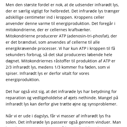
Men den største fordel er nok, at de udsender infrarødt lys,
der er særlig vigtigt for helbredet. Det infrarøde lys trænger
adskillige centimeter ind i kroppen. Kroppens celler
anvender denne varme til energiproduktion. Det foregår i
mitokondrierne, der er cellernes kraftværker.
Mitokondrierne producerer ATP (adenosin-tri-phosfat), der
er det brændsel, som anvendes af cellerne til alle
energikrævende processer. Vi har kun ATP i kroppen til få
sekunders forbrug, så det skal produceres løbende hele
døgnet. Mitokondriernes råstoffer til produktion af ATP er
2/3 infrarødt lys, medens 1/3 kommer fra føden, som vi
spiser. Infrarødt lys er derfor vitalt for vores
energiproduktion.
Det har også vist sig, at det infrarøde lys har betydning for
reparation og vedligeholdelse af øjets nethinde. Mangel på
infrarødt lys kan derfor give trætte øjne og synsproblemer.
Når vi er ude i dagslys, får vi masser af infrarødt lys fra
solen. Det infrarøde lys passerer også gennem vinduer. Man