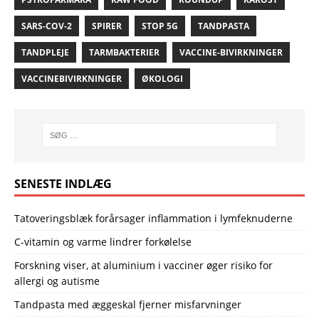
SARS-COV-2
SPIRER
STOP 5G
TANDPASTA
TANDPLEJE
TARMBAKTERIER
VACCINE-BIVIRKNINGER
VACCINEBIVIRKNINGER
ØKOLOGI
SENESTE INDLÆG
Tatoveringsblæk forårsager inflammation i lymfeknuderne
C-vitamin og varme lindrer forkølelse
Forskning viser, at aluminium i vacciner øger risiko for
allergi og autisme
Tandpasta med æggeskal fjerner misfarvninger