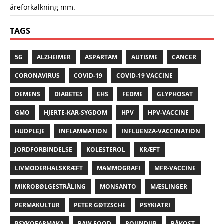
åreforkalkning mm.
TAGS
5G
ALZHEIMER
ASPARTAM
AUTISME
CANCER
CORONAVIRUS
COVID-19
COVID-19 VACCINE
DEMENS
DIABETES
EHS
FEDME
GLYPHOSAT
GMO
HJERTE-KAR-SYGDOM
HPV
HPV-VACCINE
HUDPLEJE
INFLAMMATION
INFLUENZA-VACCINATION
JORDFORBINDELSE
KOLESTEROL
KRÆFT
LIVMODERHALSKRÆFT
MAMMOGRAFI
MFR-VACCINE
MIKROBØLGESTRÅLING
MONSANTO
MÆSLINGER
PERMAKULTUR
PETER GØTZSCHE
PSYKIATRI
PSYKOFARMAKA
RAW FOOD
ROUNDUP
RÅKOST