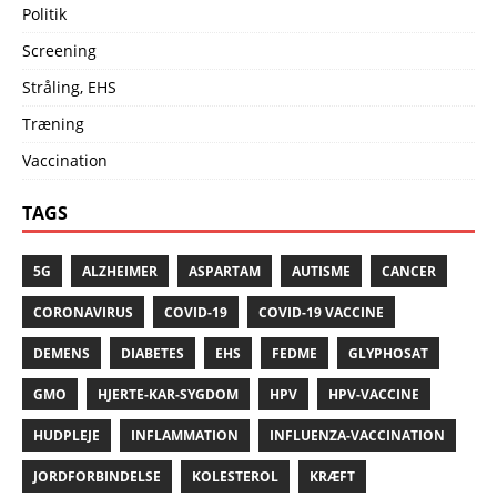
Politik
Screening
Stråling, EHS
Træning
Vaccination
TAGS
5G
ALZHEIMER
ASPARTAM
AUTISME
CANCER
CORONAVIRUS
COVID-19
COVID-19 VACCINE
DEMENS
DIABETES
EHS
FEDME
GLYPHOSAT
GMO
HJERTE-KAR-SYGDOM
HPV
HPV-VACCINE
HUDPLEJE
INFLAMMATION
INFLUENZA-VACCINATION
JORDFORBINDELSE
KOLESTEROL
KRÆFT