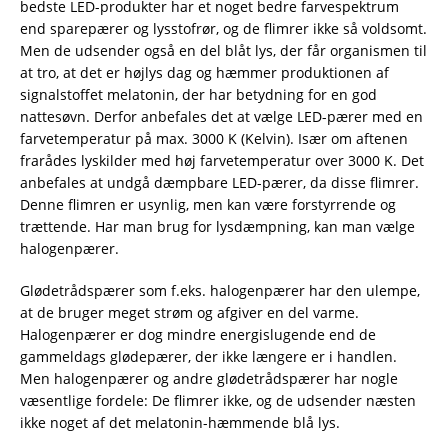
bedste LED-produkter har et noget bedre farvespektrum
end sparepærer og lysstofrør, og de flimrer ikke så voldsomt.
Men de udsender også en del blåt lys, der får organismen til
at tro, at det er højlys dag og hæmmer produktionen af
signalstoffet melatonin, der har betydning for en god
nattesøvn. Derfor anbefales det at vælge LED-pærer med en
farvetemperatur på max. 3000 K (Kelvin). Især om aftenen
frarådes lyskilder med høj farvetemperatur over 3000 K. Det
anbefales at undgå dæmpbare LED-pærer, da disse flimrer.
Denne flimren er usynlig, men kan være forstyrrende og
trættende. Har man brug for lysdæmpning, kan man vælge
halogenpærer.
Glødetrådspærer som f.eks. halogenpærer har den ulempe,
at de bruger meget strøm og afgiver en del varme.
Halogenpærer er dog mindre energislugende end de
gammeldags glødepærer, der ikke længere er i handlen.
Men halogenpærer og andre glødetrådspærer har nogle
væsentlige fordele: De flimrer ikke, og de udsender næsten
ikke noget af det melatonin-hæmmende blå lys.