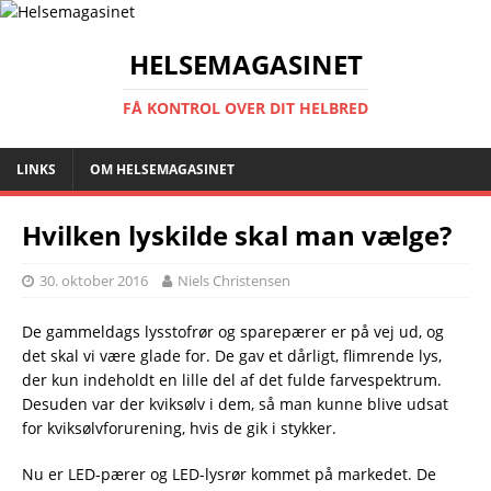
HELSEMAGASINET
FÅ KONTROL OVER DIT HELBRED
LINKS
OM HELSEMAGASINET
Hvilken lyskilde skal man vælge?
30. oktober 2016
Niels Christensen
De gammeldags lysstofrør og sparepærer er på vej ud, og
det skal vi være glade for. De gav et dårligt, flimrende lys,
der kun indeholdt en lille del af det fulde farvespektrum.
Desuden var der kviksølv i dem, så man kunne blive udsat
for kviksølvforurening, hvis de gik i stykker.
Nu er LED-pærer og LED-lysrør kommet på markedet. De