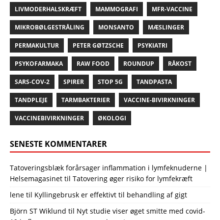
LIVMODERHALSKRÆFT
MAMMOGRAFI
MFR-VACCINE
MIKROBØLGESTRÅLING
MONSANTO
MÆSLINGER
PERMAKULTUR
PETER GØTZSCHE
PSYKIATRI
PSYKOFARMAKA
RAW FOOD
ROUNDUP
RÅKOST
SARS-COV-2
SPIRER
STOP 5G
TANDPASTA
TANDPLEJE
TARMBAKTERIER
VACCINE-BIVIRKNINGER
VACCINEBIVIRKNINGER
ØKOLOGI
SENESTE KOMMENTARER
Tatoveringsblæk forårsager inflammation i lymfeknuderne |
Helsemagasinet
til
Tatovering øger risiko for lymfekræft
lene
til
Kyllingebrusk er effektivt til behandling af gigt
Björn ST Wiklund
til
Nyt studie viser øget smitte med covid-