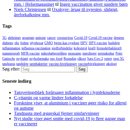
mm. | Helsemagasinet
til
Ingen vaccination giver sundere børn
Niels Christensen
til
Oxalsyre: årsag til nyresten, slidgigt,
åreforkalkning mm.
Tags
5G
alzheimer
aspartam
autisme
cancer
coronavirus
Covid-19
Covid-19 vaccine
demens
diabetes
ehs
fedme
glyphosat
GMO
hjerte-kar-sygdom
HPV
HPV-vaccine
hudpleje
inflammation
influenza-vaccination
jordforbindelse
kolesterol
kræft
livmoderhalskræft
mammografi
MFR-vaccine
mikrobølgestråling
monsanto
mæslinger
permakultur
Peter
Gøtzsche
psykiatri
psykofarmaka
raw food
Roundup
råkost
Sars-Cov-2
spirer
stop 5G
tandpasta
tandpleje
tarmbakterier
vaccine-bivirkninger
vaccinebivirkninger
økologi
Søg efter:
Seneste indlæg
Tatoveringsblæk forårsager inflammation i lymfeknuderne
C-vitamin og varme lindrer forkølelse
Forskning viser, at aluminium i vacciner øger risiko for allergi
og autisme
Tandpasta med æggeskal fjerner misfarvninger
Nyt studie viser øget smitte med covid-19 jo flere gange man
er vaccineret