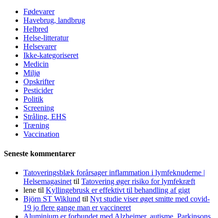
Fødevarer
Havebrug, landbrug
Helbred
Helse-litteratur
Helsevarer
Ikke-kategoriseret
Medicin
Miljø
Opskrifter
Pesticider
Politik
Screening
Stråling, EHS
Træning
Vaccination
Seneste kommentarer
Tatoveringsblæk forårsager inflammation i lymfeknuderne |
Helsemagasinet
til
Tatovering øger risiko for lymfekræft
lene
til
Kyllingebrusk er effektivt til behandling af gigt
Björn ST Wiklund
til
Nyt studie viser øget smitte med covid-
19 jo flere gange man er vaccineret
Aluminium er forbundet med Alzheimer, autisme, Parkinsons