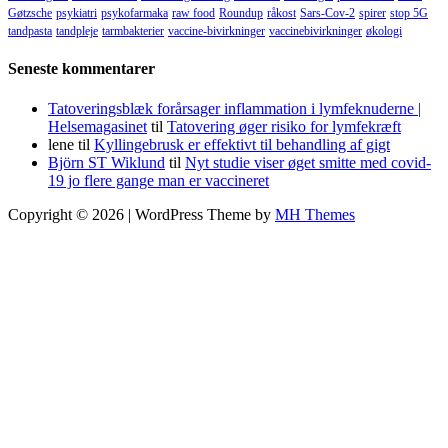
Gøtzsche
psykiatri
psykofarmaka
raw food
Roundup
råkost
Sars-Cov-2
spirer
stop 5G
tandpasta
tandpleje
tarmbakterier
vaccine-bivirkninger
vaccinebivirkninger
økologi
Seneste kommentarer
Tatoveringsblæk forårsager inflammation i lymfeknuderne |
Helsemagasinet
til
Tatovering øger risiko for lymfekræft
lene
til
Kyllingebrusk er effektivt til behandling af gigt
Björn ST Wiklund
til
Nyt studie viser øget smitte med covid-
19 jo flere gange man er vaccineret
Copyright © 2026 | WordPress Theme by
MH Themes