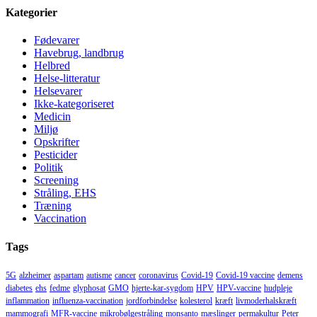
Kategorier
Fødevarer
Havebrug, landbrug
Helbred
Helse-litteratur
Helsevarer
Ikke-kategoriseret
Medicin
Miljø
Opskrifter
Pesticider
Politik
Screening
Stråling, EHS
Træning
Vaccination
Tags
5G
alzheimer
aspartam
autisme
cancer
coronavirus
Covid-19
Covid-19 vaccine
demens
diabetes
ehs
fedme
glyphosat
GMO
hjerte-kar-sygdom
HPV
HPV-vaccine
hudpleje
inflammation
influenza-vaccination
jordforbindelse
kolesterol
kræft
livmoderhalskræft
mammografi
MFR-vaccine
mikrobølgestråling
monsanto
mæslinger
permakultur
Peter