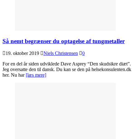
Så nemt begrænser du optagelse af tungmetaller
19. oktober 2019
Niels Christensen
0
For en del år siden udviklede Dave Asprey “Den skudsikre diæt”.
Jeg oversatte den til dansk. Du kan se den på helsekonsulenten.dk
her. Nu har
[læs mere]