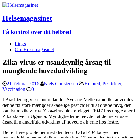
Helsemagasinet
Få kontrol over dit helbred
Links
Om Helsemagasinet
Zika-virus er usandsynlig årsag til
manglende hovedudvikling
21. februar 2016
Niels Christensen
Helbred
,
Pesticider
,
Vaccination
0
I Brasilien og visse andre lande i Syd- og Mellemamerika anvendes i
denne tid store mængder skadelige pesticider til at dræbe myg, der
kan bære zika-virus. Zika-virus blev opdaget i 1947 hos nogle aber i
Zika-skoven i Uganda. Myndighederne hævder, at denne virus er
årsag til mangelfuld udvikling af hoved og hjerne hos fostre.
Der er flere problemer med den teori. Ud af 404 babyer med
mangelfuld hovedudvikling var der kun 17, som blev testet positive