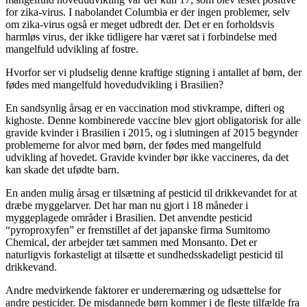
for zika-virus. I nabolandet Columbia er der ingen problemer, selv
om zika-virus også er meget udbredt der. Det er en forholdsvis
harmløs virus, der ikke tidligere har været sat i forbindelse med
mangelfuld udvikling af fostre.
Hvorfor ser vi pludselig denne kraftige stigning i antallet af børn, der
fødes med mangelfuld hovedudvikling i Brasilien?
En sandsynlig årsag er en vaccination mod stivkrampe, difteri og
kighoste. Denne kombinerede vaccine blev gjort obligatorisk for alle
gravide kvinder i Brasilien i 2015, og i slutningen af 2015 begynder
problemerne for alvor med børn, der fødes med mangelfuld
udvikling af hovedet. Gravide kvinder bør ikke vaccineres, da det
kan skade det ufødte barn.
En anden mulig årsag er tilsætning af pesticid til drikkevandet for at
dræbe myggelarver. Det har man nu gjort i 18 måneder i
myggeplagede områder i Brasilien. Det anvendte pesticid
“pyroproxyfen” er fremstillet af det japanske firma Sumitomo
Chemical, der arbejder tæt sammen med Monsanto. Det er
naturligvis forkasteligt at tilsætte et sundhedsskadeligt pesticid til
drikkevand.
Andre medvirkende faktorer er underernæring og udsættelse for
andre pesticider. De misdannede børn kommer i de fleste tilfælde fra