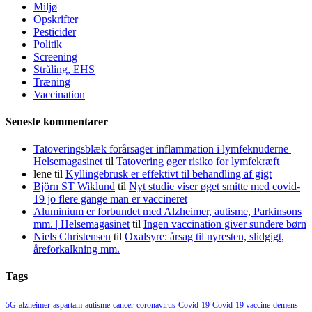
Miljø
Opskrifter
Pesticider
Politik
Screening
Stråling, EHS
Træning
Vaccination
Seneste kommentarer
Tatoveringsblæk forårsager inflammation i lymfeknuderne |
Helsemagasinet
til
Tatovering øger risiko for lymfekræft
lene
til
Kyllingebrusk er effektivt til behandling af gigt
Björn ST Wiklund
til
Nyt studie viser øget smitte med covid-
19 jo flere gange man er vaccineret
Aluminium er forbundet med Alzheimer, autisme, Parkinsons
mm. | Helsemagasinet
til
Ingen vaccination giver sundere børn
Niels Christensen
til
Oxalsyre: årsag til nyresten, slidgigt,
åreforkalkning mm.
Tags
5G
alzheimer
aspartam
autisme
cancer
coronavirus
Covid-19
Covid-19 vaccine
demens