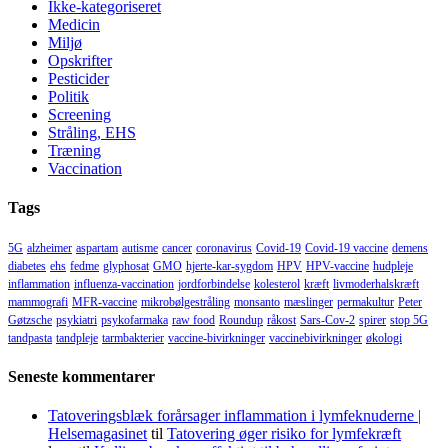
Ikke-kategoriseret
Medicin
Miljø
Opskrifter
Pesticider
Politik
Screening
Stråling, EHS
Træning
Vaccination
Tags
5G
alzheimer
aspartam
autisme
cancer
coronavirus
Covid-19
Covid-19 vaccine
demens
diabetes
ehs
fedme
glyphosat
GMO
hjerte-kar-sygdom
HPV
HPV-vaccine
hudpleje
inflammation
influenza-vaccination
jordforbindelse
kolesterol
kræft
livmoderhalskræft
mammografi
MFR-vaccine
mikrobølgestråling
monsanto
mæslinger
permakultur
Peter
Gøtzsche
psykiatri
psykofarmaka
raw food
Roundup
råkost
Sars-Cov-2
spirer
stop 5G
tandpasta
tandpleje
tarmbakterier
vaccine-bivirkninger
vaccinebivirkninger
økologi
Seneste kommentarer
Tatoveringsblæk forårsager inflammation i lymfeknuderne |
Helsemagasinet
til
Tatovering øger risiko for lymfekræft