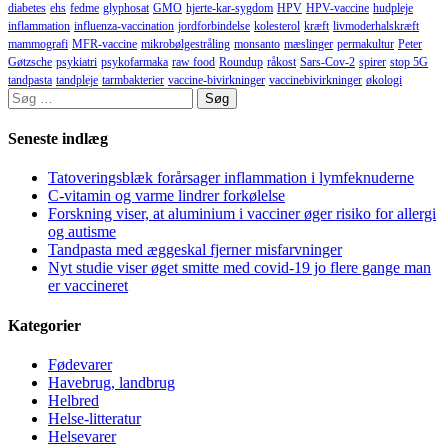
diabetes
ehs
fedme
glyphosat
GMO
hjerte-kar-sygdom
HPV
HPV-vaccine
hudpleje
inflammation
influenza-vaccination
jordforbindelse
kolesterol
kræft
livmoderhalskræft
mammografi
MFR-vaccine
mikrobølgestråling
monsanto
mæslinger
permakultur
Peter
Gøtzsche
psykiatri
psykofarmaka
raw food
Roundup
råkost
Sars-Cov-2
spirer
stop 5G
tandpasta
tandpleje
tarmbakterier
vaccine-bivirkninger
vaccinebivirkninger
økologi
Søg
efter:
Seneste indlæg
Tatoveringsblæk forårsager inflammation i lymfeknuderne
C-vitamin og varme lindrer forkølelse
Forskning viser, at aluminium i vacciner øger risiko for allergi
og autisme
Tandpasta med æggeskal fjerner misfarvninger
Nyt studie viser øget smitte med covid-19 jo flere gange man
er vaccineret
Kategorier
Fødevarer
Havebrug, landbrug
Helbred
Helse-litteratur
Helsevarer