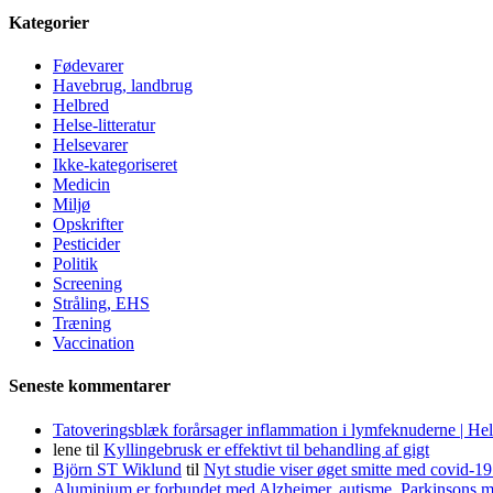
Kategorier
Fødevarer
Havebrug, landbrug
Helbred
Helse-litteratur
Helsevarer
Ikke-kategoriseret
Medicin
Miljø
Opskrifter
Pesticider
Politik
Screening
Stråling, EHS
Træning
Vaccination
Seneste kommentarer
Tatoveringsblæk forårsager inflammation i lymfeknuderne | He
lene
til
Kyllingebrusk er effektivt til behandling af gigt
Björn ST Wiklund
til
Nyt studie viser øget smitte med covid-19
Aluminium er forbundet med Alzheimer, autisme, Parkinsons m