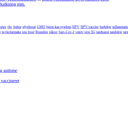
forkalkning mm.
betes
ehs
fedme
glyphosat
GMO
hjerte-kar-sygdom
HPV
HPV-vaccine
hudpleje
inflammati
i
psykofarmaka
raw food
Roundup
råkost
Sars-Cov-2
spirer
stop 5G
tandpasta
tandpleje
tar
og autisme
 vaccineret