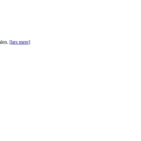
alen.
[læs mere]