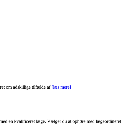
et om adskillige tilfælde af
[læs mere]
d med en kvalificeret læge. Vælger du at ophøre med lægeordineret