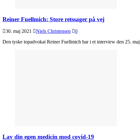
Reiner Fuellmich: Store retssager på vej
30. maj 2021
Niels Christensen
0
Den tyske topadvokat Reiner Fuellmich har i et interview den 25. maj 
Lav din egen medicin mod covid-19