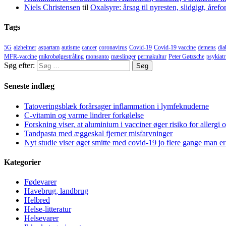
Niels Christensen
til
Oxalsyre: årsag til nyresten, slidgigt, åre
Tags
5G
alzheimer
aspartam
autisme
cancer
coronavirus
Covid-19
Covid-19 vaccine
demens
dia
MFR-vaccine
mikrobølgestråling
monsanto
mæslinger
permakultur
Peter Gøtzsche
psykiatr
Søg efter:
Seneste indlæg
Tatoveringsblæk forårsager inflammation i lymfeknuderne
C-vitamin og varme lindrer forkølelse
Forskning viser, at aluminium i vacciner øger risiko for allergi 
Tandpasta med æggeskal fjerner misfarvninger
Nyt studie viser øget smitte med covid-19 jo flere gange man er
Kategorier
Fødevarer
Havebrug, landbrug
Helbred
Helse-litteratur
Helsevarer