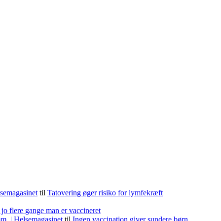
lsemagasinet
til
Tatovering øger risiko for lymfekræft
 jo flere gange man er vaccineret
m. | Helsemagasinet
til
Ingen vaccination giver sundere børn