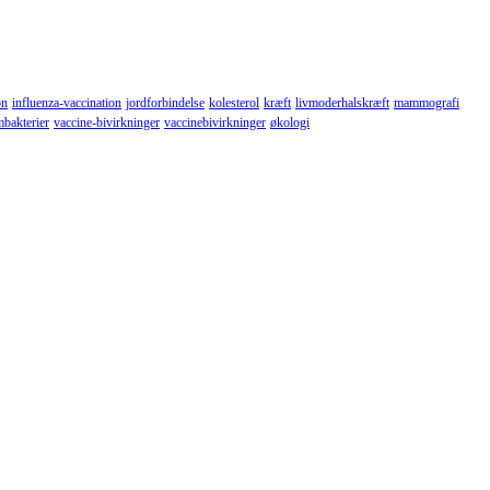
on
influenza-vaccination
jordforbindelse
kolesterol
kræft
livmoderhalskræft
mammografi
mbakterier
vaccine-bivirkninger
vaccinebivirkninger
økologi