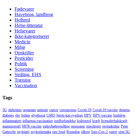
Fødevarer
Havebrug, landbrug
Helbred
Helse-litteratur
Helsevarer
Ikke-kategoriseret
Medicin
Miljø
Opskrifter
Pesticider
Politik
Screening
Stråling, EHS
Træning
Vaccination
Tags
5G
alzheimer
aspartam
autisme
cancer
coronavirus
Covid-19
Covid-19 vaccine
demens
diabetes
ehs
fedme
glyphosat
GMO
hjerte-kar-sygdom
HPV
HPV-vaccine
hudpleje
inflammation
influenza-vaccination
jordforbindelse
kolesterol
kræft
livmoderhalskræft
mammografi
MFR-vaccine
mikrobølgestråling
monsanto
mæslinger
permakultur
Peter
Gøtzsche
psykiatri
psykofarmaka
raw food
Roundup
råkost
Sars-Cov-2
spirer
stop 5G