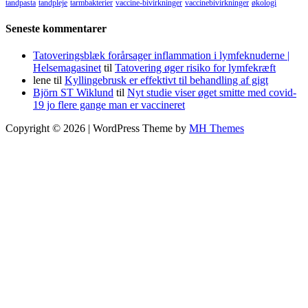
tandpasta
tandpleje
tarmbakterier
vaccine-bivirkninger
vaccinebivirkninger
økologi
Seneste kommentarer
Tatoveringsblæk forårsager inflammation i lymfeknuderne |
Helsemagasinet
til
Tatovering øger risiko for lymfekræft
lene
til
Kyllingebrusk er effektivt til behandling af gigt
Björn ST Wiklund
til
Nyt studie viser øget smitte med covid-
19 jo flere gange man er vaccineret
Copyright © 2026 | WordPress Theme by
MH Themes