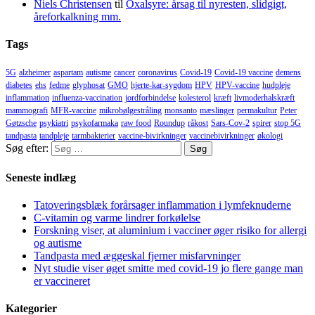
Niels Christensen
til
Oxalsyre: årsag til nyresten, slidgigt,
åreforkalkning mm.
Tags
5G
alzheimer
aspartam
autisme
cancer
coronavirus
Covid-19
Covid-19 vaccine
demens
diabetes
ehs
fedme
glyphosat
GMO
hjerte-kar-sygdom
HPV
HPV-vaccine
hudpleje
inflammation
influenza-vaccination
jordforbindelse
kolesterol
kræft
livmoderhalskræft
mammografi
MFR-vaccine
mikrobølgestråling
monsanto
mæslinger
permakultur
Peter
Gøtzsche
psykiatri
psykofarmaka
raw food
Roundup
råkost
Sars-Cov-2
spirer
stop 5G
tandpasta
tandpleje
tarmbakterier
vaccine-bivirkninger
vaccinebivirkninger
økologi
Søg efter:
Seneste indlæg
Tatoveringsblæk forårsager inflammation i lymfeknuderne
C-vitamin og varme lindrer forkølelse
Forskning viser, at aluminium i vacciner øger risiko for allergi
og autisme
Tandpasta med æggeskal fjerner misfarvninger
Nyt studie viser øget smitte med covid-19 jo flere gange man
er vaccineret
Kategorier