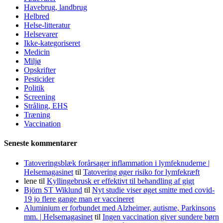
Havebrug, landbrug
Helbred
Helse-litteratur
Helsevarer
Ikke-kategoriseret
Medicin
Miljø
Opskrifter
Pesticider
Politik
Screening
Stråling, EHS
Træning
Vaccination
Seneste kommentarer
Tatoveringsblæk forårsager inflammation i lymfeknuderne |
Helsemagasinet
til
Tatovering øger risiko for lymfekræft
lene
til
Kyllingebrusk er effektivt til behandling af gigt
Björn ST Wiklund
til
Nyt studie viser øget smitte med covid-
19 jo flere gange man er vaccineret
Aluminium er forbundet med Alzheimer, autisme, Parkinsons
mm. | Helsemagasinet
til
Ingen vaccination giver sundere børn