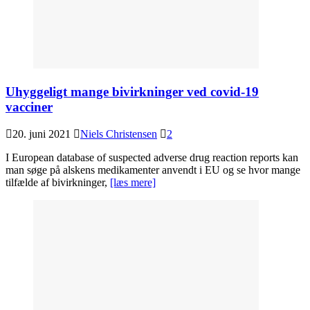
Uhyggeligt mange bivirkninger ved covid-19
vacciner
20. juni 2021
Niels Christensen
2
I European database of suspected adverse drug reaction reports kan
man søge på alskens medikamenter anvendt i EU og se hvor mange
tilfælde af bivirkninger,
[læs mere]