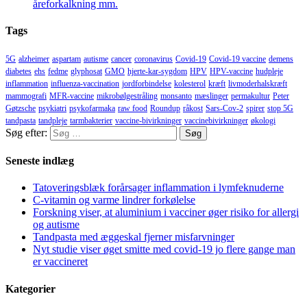
åreforkalkning mm.
Tags
5G
alzheimer
aspartam
autisme
cancer
coronavirus
Covid-19
Covid-19 vaccine
demens
diabetes
ehs
fedme
glyphosat
GMO
hjerte-kar-sygdom
HPV
HPV-vaccine
hudpleje
inflammation
influenza-vaccination
jordforbindelse
kolesterol
kræft
livmoderhalskræft
mammografi
MFR-vaccine
mikrobølgestråling
monsanto
mæslinger
permakultur
Peter
Gøtzsche
psykiatri
psykofarmaka
raw food
Roundup
råkost
Sars-Cov-2
spirer
stop 5G
tandpasta
tandpleje
tarmbakterier
vaccine-bivirkninger
vaccinebivirkninger
økologi
Søg efter:
Seneste indlæg
Tatoveringsblæk forårsager inflammation i lymfeknuderne
C-vitamin og varme lindrer forkølelse
Forskning viser, at aluminium i vacciner øger risiko for allergi
og autisme
Tandpasta med æggeskal fjerner misfarvninger
Nyt studie viser øget smitte med covid-19 jo flere gange man
er vaccineret
Kategorier