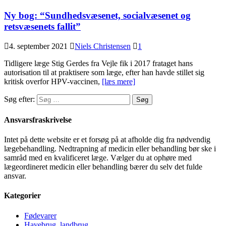
Ny bog: “Sundhedsvæsenet, socialvæsenet og
retsvæsenets fallit”
4. september 2021
Niels Christensen
1
Tidligere læge Stig Gerdes fra Vejle fik i 2017 frataget hans
autorisation til at praktisere som læge, efter han havde stillet sig
kritisk overfor HPV-vaccinen,
[læs mere]
Søg efter:
Ansvarsfraskrivelse
Intet på dette website er et forsøg på at afholde dig fra nødvendig
lægebehandling. Nedtrapning af medicin eller behandling bør ske i
samråd med en kvalificeret læge. Vælger du at ophøre med
lægeordineret medicin eller behandling bærer du selv det fulde
ansvar.
Kategorier
Fødevarer
Havebrug, landbrug