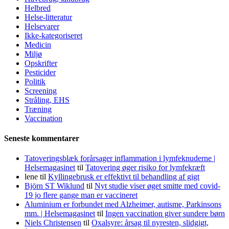
Helbred
Helse-litteratur
Helsevarer
Ikke-kategoriseret
Medicin
Miljø
Opskrifter
Pesticider
Politik
Screening
Stråling, EHS
Træning
Vaccination
Seneste kommentarer
Tatoveringsblæk forårsager inflammation i lymfeknuderne |
Helsemagasinet
til
Tatovering øger risiko for lymfekræft
lene
til
Kyllingebrusk er effektivt til behandling af gigt
Björn ST Wiklund
til
Nyt studie viser øget smitte med covid-
19 jo flere gange man er vaccineret
Aluminium er forbundet med Alzheimer, autisme, Parkinsons
mm. | Helsemagasinet
til
Ingen vaccination giver sundere børn
Niels Christensen
til
Oxalsyre: årsag til nyresten, slidgigt,