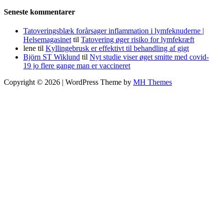
Seneste kommentarer
Tatoveringsblæk forårsager inflammation i lymfeknuderne |
Helsemagasinet
til
Tatovering øger risiko for lymfekræft
lene
til
Kyllingebrusk er effektivt til behandling af gigt
Björn ST Wiklund
til
Nyt studie viser øget smitte med covid-
19 jo flere gange man er vaccineret
Copyright © 2026 | WordPress Theme by
MH Themes