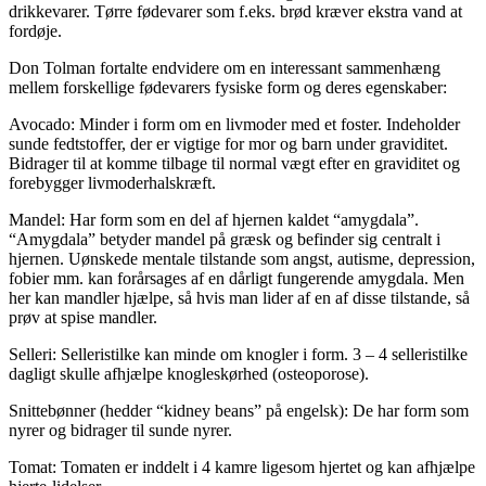
drikkevarer. Tørre fødevarer som f.eks. brød kræver ekstra vand at
fordøje.
Don Tolman fortalte endvidere om en interessant sammenhæng
mellem forskellige fødevarers fysiske form og deres egenskaber:
Avocado: Minder i form om en livmoder med et foster. Indeholder
sunde fedtstoffer, der er vigtige for mor og barn under graviditet.
Bidrager til at komme tilbage til normal vægt efter en graviditet og
forebygger livmoderhalskræft.
Mandel: Har form som en del af hjernen kaldet “amygdala”.
“Amygdala” betyder mandel på græsk og befinder sig centralt i
hjernen. Uønskede mentale tilstande som angst, autisme, depression,
fobier mm. kan forårsages af en dårligt fungerende amygdala. Men
her kan mandler hjælpe, så hvis man lider af en af disse tilstande, så
prøv at spise mandler.
Selleri: Selleristilke kan minde om knogler i form. 3 – 4 selleristilke
dagligt skulle afhjælpe knogleskørhed (osteoporose).
Snittebønner (hedder “kidney beans” på engelsk): De har form som
nyrer og bidrager til sunde nyrer.
Tomat: Tomaten er inddelt i 4 kamre ligesom hjertet og kan afhjælpe