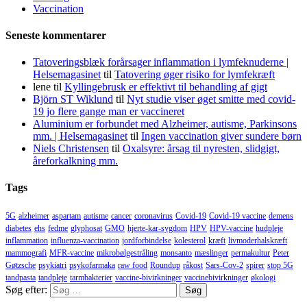
Vaccination
Seneste kommentarer
Tatoveringsblæk forårsager inflammation i lymfeknuderne |
Helsemagasinet
til
Tatovering øger risiko for lymfekræft
lene
til
Kyllingebrusk er effektivt til behandling af gigt
Björn ST Wiklund
til
Nyt studie viser øget smitte med covid-
19 jo flere gange man er vaccineret
Aluminium er forbundet med Alzheimer, autisme, Parkinsons
mm. | Helsemagasinet
til
Ingen vaccination giver sundere børn
Niels Christensen
til
Oxalsyre: årsag til nyresten, slidgigt,
åreforkalkning mm.
Tags
5G
alzheimer
aspartam
autisme
cancer
coronavirus
Covid-19
Covid-19 vaccine
demens
diabetes
ehs
fedme
glyphosat
GMO
hjerte-kar-sygdom
HPV
HPV-vaccine
hudpleje
inflammation
influenza-vaccination
jordforbindelse
kolesterol
kræft
livmoderhalskræft
mammografi
MFR-vaccine
mikrobølgestråling
monsanto
mæslinger
permakultur
Peter
Gøtzsche
psykiatri
psykofarmaka
raw food
Roundup
råkost
Sars-Cov-2
spirer
stop 5G
tandpasta
tandpleje
tarmbakterier
vaccine-bivirkninger
vaccinebivirkninger
økologi
Søg efter: