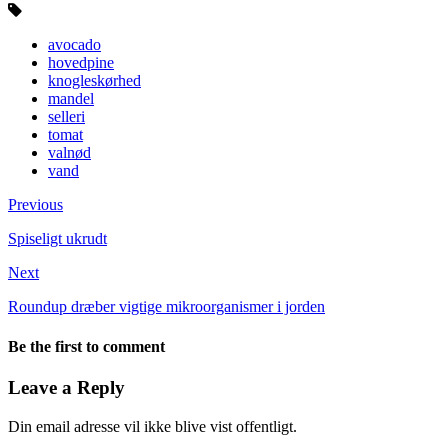
avocado
hovedpine
knogleskørhed
mandel
selleri
tomat
valnød
vand
Previous
Spiseligt ukrudt
Next
Roundup dræber vigtige mikroorganismer i jorden
Be the first to comment
Leave a Reply
Din email adresse vil ikke blive vist offentligt.