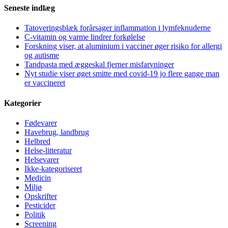
Seneste indlæg
Tatoveringsblæk forårsager inflammation i lymfeknuderne
C-vitamin og varme lindrer forkølelse
Forskning viser, at aluminium i vacciner øger risiko for allergi
og autisme
Tandpasta med æggeskal fjerner misfarvninger
Nyt studie viser øget smitte med covid-19 jo flere gange man
er vaccineret
Kategorier
Fødevarer
Havebrug, landbrug
Helbred
Helse-litteratur
Helsevarer
Ikke-kategoriseret
Medicin
Miljø
Opskrifter
Pesticider
Politik
Screening