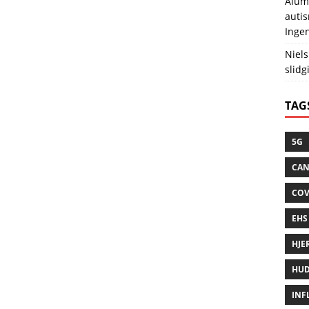
Alum
auti
Ingen
Niels
slidg
TAG
5G
CAN
COV
EHS
HJE
HUD
INF