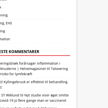
k
ening
ing, EHS
ing
nation
ESTE KOMMENTARER
eringsblæk forårsager inflammation i
eknuderne | Helsemagasinet
til
Tatovering
risiko for lymfekræft
til
Kyllingebrusk er effektivt til behandling
gt
n ST Wiklund
til
Nyt studie viser øget smitte
ovid-19 jo flere gange man er vaccineret