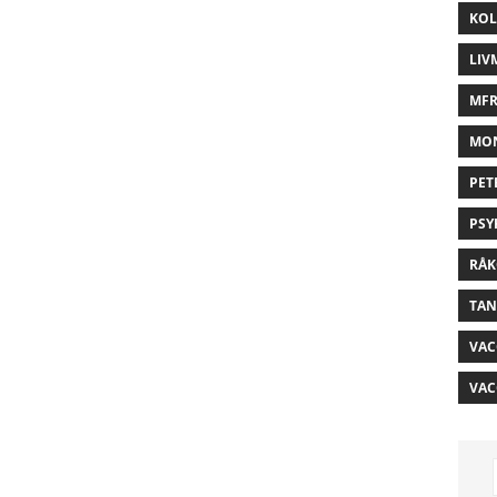
KOL
LIV
MFR
MO
PET
PSY
RÅK
TAN
VAC
VAC