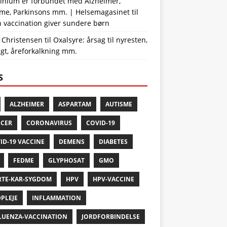
inium er forbundet med Alzheimer,
sme, Parkinsons mm. | Helsemagasinet
til
 vaccination giver sundere børn
 Christensen
til
Oxalsyre: årsag til nyresten,
igt, åreforkalkning mm.
S
ALZHEIMER
ASPARTAM
AUTISME
CER
CORONAVIRUS
COVID-19
ID-19 VACCINE
DEMENS
DIABETES
FEDME
GLYPHOSAT
GMO
RTE-KAR-SYGDOM
HPV
HPV-VACCINE
PLEJE
INFLAMMATION
LUENZA-VACCINATION
JORDFORBINDELSE