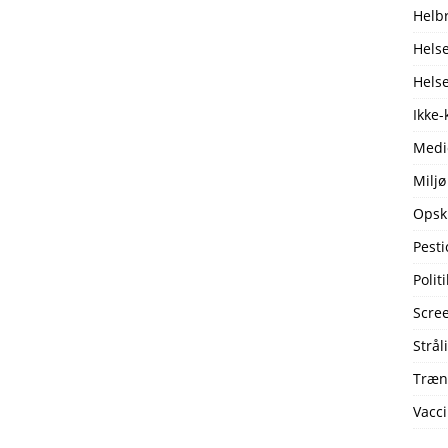
Helb
Helse
Hels
Ikke-
Medi
Miljø
Opskr
Pesti
Politi
Scre
Strål
Træn
Vacci