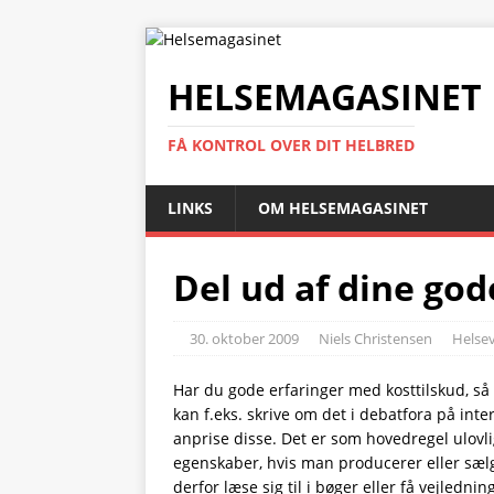
HELSEMAGASINET
FÅ KONTROL OVER DIT HELBRED
LINKS
OM HELSEMAGASINET
Del ud af dine god
30. oktober 2009
Niels Christensen
Helse
Har du gode erfaringer med kosttilskud, så
kan f.eks. skrive om det i debatfora på int
anprise disse. Det er som hovedregel ulov
egenskaber, hvis man producerer eller sælg
derfor læse sig til i bøger eller få vejledn