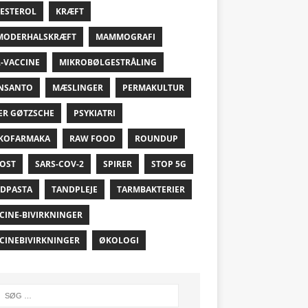
ESTEROL
KRÆFT
MODERHALSKRÆFT
MAMMOGRAFI
-VACCINE
MIKROBØLGESTRÅLING
NSANTO
MÆSLINGER
PERMAKULTUR
ER GØTZSCHE
PSYKIATRI
KOFARMAKA
RAW FOOD
ROUNDUP
OST
SARS-COV-2
SPIRER
STOP 5G
DPASTA
TANDPLEJE
TARMBAKTERIER
CINE-BIVIRKNINGER
CINEBIVIRKNINGER
ØKOLOGI