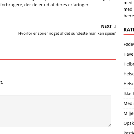
med e
 forbrugere, der deler ud af deres erfaringer.
med 
bærer
NEXT
KAT
Hvorfor er spirer noget af det sundeste man kan spise?
Føde
Have
Helb
Helse
t.
Hels
Ikke-
Medi
Miljø
Opskr
Pesti