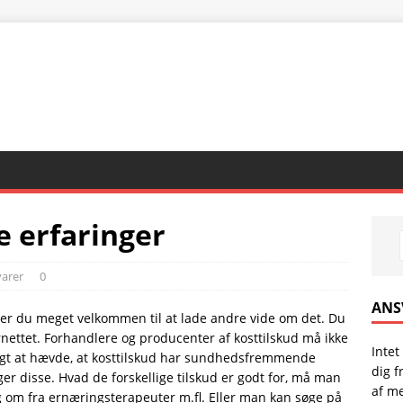
e erfaringer
varer
0
ANS
 er du meget velkommen til at lade andre vide om det. Du
ernettet. Forhandlere og producenter af kosttilskud må ikke
Intet
ligt at hævde, at kosttilskud har sundhedsfremmende
dig 
er disse. Hvad de forskellige tilskud er godt for, må man
af me
ing om fra ernæringsterapeuter m.fl. Eller man kan søge på