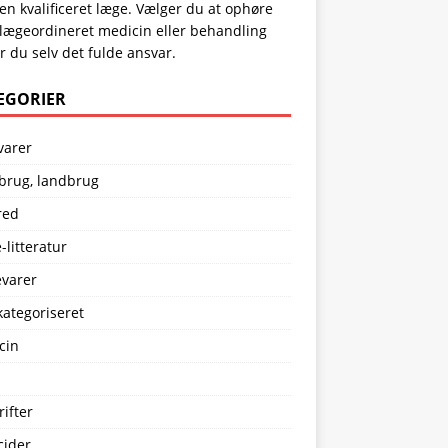
n kvalificeret læge. Vælger du at ophøre
lægeordineret medicin eller behandling
 du selv det fulde ansvar.
EGORIER
varer
brug, landbrug
red
-litteratur
evarer
kategoriseret
cin
ifter
cider