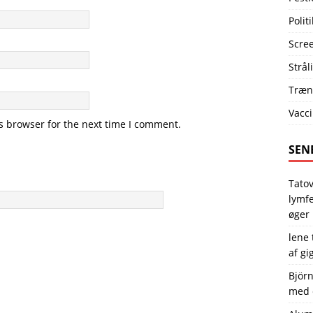
Politi
Scre
Strål
Træn
Vacci
s browser for the next time I comment.
SEN
Tatov
lymf
øger 
lene
af gi
Björ
med c