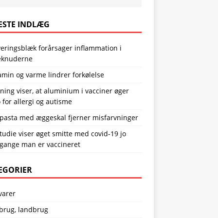
ESTE INDLÆG
eringsblæk forårsager inflammation i
eknuderne
amin og varme lindrer forkølelse
ning viser, at aluminium i vacciner øger
o for allergi og autisme
pasta med æggeskal fjerner misfarvninger
tudie viser øget smitte med covid-19 jo
 gange man er vaccineret
EGORIER
varer
brug, landbrug