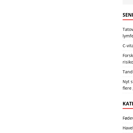
SEN
Tatov
lymf
C-vit
Forsk
risik
Tand
Nyt s
flere
KAT
Føde
Have