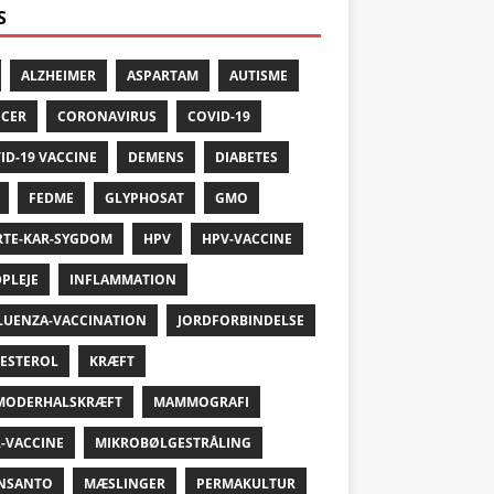
S
ALZHEIMER
ASPARTAM
AUTISME
CER
CORONAVIRUS
COVID-19
ID-19 VACCINE
DEMENS
DIABETES
FEDME
GLYPHOSAT
GMO
RTE-KAR-SYGDOM
HPV
HPV-VACCINE
PLEJE
INFLAMMATION
LUENZA-VACCINATION
JORDFORBINDELSE
ESTEROL
KRÆFT
MODERHALSKRÆFT
MAMMOGRAFI
-VACCINE
MIKROBØLGESTRÅLING
NSANTO
MÆSLINGER
PERMAKULTUR