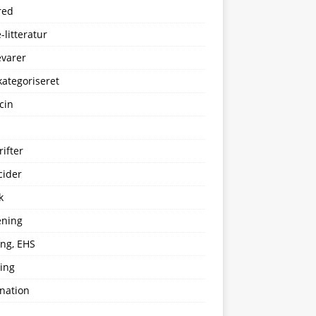
red
-litteratur
evarer
kategoriseret
cin
ifter
cider
k
ening
ing, EHS
ing
nation