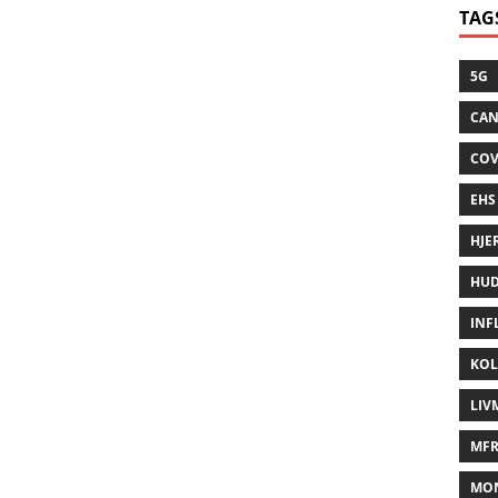
TAG
5G
CAN
COV
EHS
HJE
HUD
INF
KOL
LIV
MFR
MO