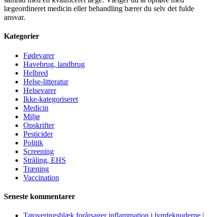
lægeordineret medicin eller behandling bærer du selv det fulde
ansvar.
Kategorier
Fødevarer
Havebrug, landbrug
Helbred
Helse-litteratur
Helsevarer
Ikke-kategoriseret
Medicin
Miljø
Opskrifter
Pesticider
Politik
Screening
Stråling, EHS
Træning
Vaccination
Seneste kommentarer
Tatoveringsblæk forårsager inflammation i lymfeknuderne |