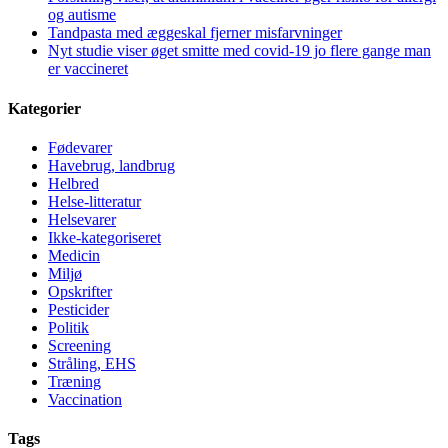
og autisme
Tandpasta med æggeskal fjerner misfarvninger
Nyt studie viser øget smitte med covid-19 jo flere gange man
er vaccineret
Kategorier
Fødevarer
Havebrug, landbrug
Helbred
Helse-litteratur
Helsevarer
Ikke-kategoriseret
Medicin
Miljø
Opskrifter
Pesticider
Politik
Screening
Stråling, EHS
Træning
Vaccination
Tags