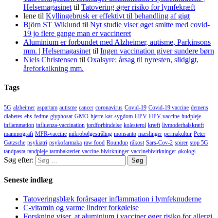
Helsemagasinet
til
Tatovering øger risiko for lymfekræft
lene
til
Kyllingebrusk er effektivt til behandling af gigt
Björn ST Wiklund
til
Nyt studie viser øget smitte med covid-
19 jo flere gange man er vaccineret
Aluminium er forbundet med Alzheimer, autisme, Parkinsons
mm. | Helsemagasinet
til
Ingen vaccination giver sundere børn
Niels Christensen
til
Oxalsyre: årsag til nyresten, slidgigt,
åreforkalkning mm.
Tags
5G
alzheimer
aspartam
autisme
cancer
coronavirus
Covid-19
Covid-19 vaccine
demens
diabetes
ehs
fedme
glyphosat
GMO
hjerte-kar-sygdom
HPV
HPV-vaccine
hudpleje
inflammation
influenza-vaccination
jordforbindelse
kolesterol
kræft
livmoderhalskræft
mammografi
MFR-vaccine
mikrobølgestråling
monsanto
mæslinger
permakultur
Peter
Gøtzsche
psykiatri
psykofarmaka
raw food
Roundup
råkost
Sars-Cov-2
spirer
stop 5G
tandpasta
tandpleje
tarmbakterier
vaccine-bivirkninger
vaccinebivirkninger
økologi
Søg efter:
Seneste indlæg
Tatoveringsblæk forårsager inflammation i lymfeknuderne
C-vitamin og varme lindrer forkølelse
Forskning viser, at aluminium i vacciner øger risiko for allergi