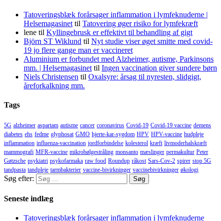
Tatoveringsblæk forårsager inflammation i lymfeknuderne |
Helsemagasinet
til
Tatovering øger risiko for lymfekræft
lene
til
Kyllingebrusk er effektivt til behandling af gigt
Björn ST Wiklund
til
Nyt studie viser øget smitte med covid-
19 jo flere gange man er vaccineret
Aluminium er forbundet med Alzheimer, autisme, Parkinsons
mm. | Helsemagasinet
til
Ingen vaccination giver sundere børn
Niels Christensen
til
Oxalsyre: årsag til nyresten, slidgigt,
åreforkalkning mm.
Tags
5G
alzheimer
aspartam
autisme
cancer
coronavirus
Covid-19
Covid-19 vaccine
demens
diabetes
ehs
fedme
glyphosat
GMO
hjerte-kar-sygdom
HPV
HPV-vaccine
hudpleje
inflammation
influenza-vaccination
jordforbindelse
kolesterol
kræft
livmoderhalskræft
mammografi
MFR-vaccine
mikrobølgestråling
monsanto
mæslinger
permakultur
Peter
Gøtzsche
psykiatri
psykofarmaka
raw food
Roundup
råkost
Sars-Cov-2
spirer
stop 5G
tandpasta
tandpleje
tarmbakterier
vaccine-bivirkninger
vaccinebivirkninger
økologi
Søg efter:
Seneste indlæg
Tatoveringsblæk forårsager inflammation i lymfeknuderne