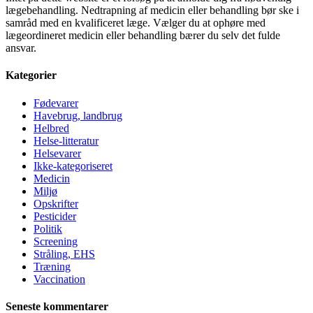
lægebehandling. Nedtrapning af medicin eller behandling bør ske i
samråd med en kvalificeret læge. Vælger du at ophøre med
lægeordineret medicin eller behandling bærer du selv det fulde
ansvar.
Kategorier
Fødevarer
Havebrug, landbrug
Helbred
Helse-litteratur
Helsevarer
Ikke-kategoriseret
Medicin
Miljø
Opskrifter
Pesticider
Politik
Screening
Stråling, EHS
Træning
Vaccination
Seneste kommentarer