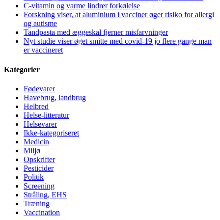
C-vitamin og varme lindrer forkølelse
Forskning viser, at aluminium i vacciner øger risiko for allergi
og autisme
Tandpasta med æggeskal fjerner misfarvninger
Nyt studie viser øget smitte med covid-19 jo flere gange man
er vaccineret
Kategorier
Fødevarer
Havebrug, landbrug
Helbred
Helse-litteratur
Helsevarer
Ikke-kategoriseret
Medicin
Miljø
Opskrifter
Pesticider
Politik
Screening
Stråling, EHS
Træning
Vaccination