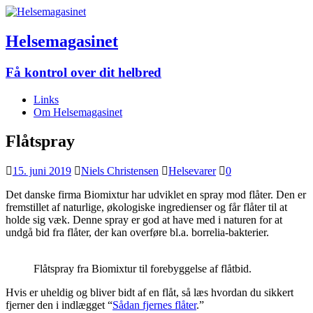
Helsemagasinet
Få kontrol over dit helbred
Links
Om Helsemagasinet
Flåtspray
15. juni 2019
Niels Christensen
Helsevarer
0
Det danske firma Biomixtur har udviklet en spray mod flåter. Den er
fremstillet af naturlige, økologiske ingredienser og får flåter til at
holde sig væk. Denne spray er god at have med i naturen for at
undgå bid fra flåter, der kan overføre bl.a. borrelia-bakterier.
Flåtspray fra Biomixtur til forebyggelse af flåtbid.
Hvis er uheldig og bliver bidt af en flåt, så læs hvordan du sikkert
fjerner den i indlægget “
Sådan fjernes flåter
.”