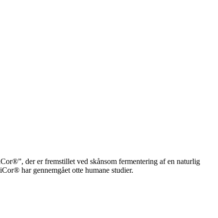
r®”, der er fremstillet ved skånsom fermentering af en naturlig
piCor® har gennemgået otte humane studier.