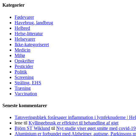
Kategorier
Fødevarer
Havebrug, landbrug
Helbred
Helse-litteratur
Helsevarer
Ikke-kategoriseret
Medicin
Miljø
Opskrifter
Pesticider
Politik
Screening
Stråling, EHS
Træning
Vaccination
Seneste kommentarer
Tatoveringsblæk forårsager inflammation i lymfeknuderne | He
lene
til
Kyllingebrusk er effektivt til behandling af gigt
Björn ST Wiklund
til
Nyt studie viser øget smitte med covid-19
Aluminium er forbundet med Alzheimer, autisme, Parkinsons m