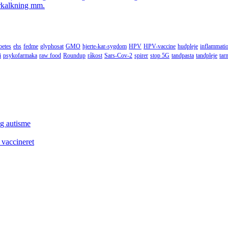
forkalkning mm.
betes
ehs
fedme
glyphosat
GMO
hjerte-kar-sygdom
HPV
HPV-vaccine
hudpleje
inflammati
i
psykofarmaka
raw food
Roundup
råkost
Sars-Cov-2
spirer
stop 5G
tandpasta
tandpleje
tar
og autisme
 vaccineret