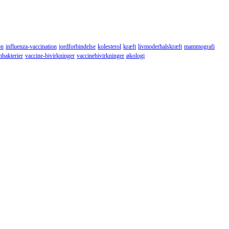
on
influenza-vaccination
jordforbindelse
kolesterol
kræft
livmoderhalskræft
mammografi
mbakterier
vaccine-bivirkninger
vaccinebivirkninger
økologi