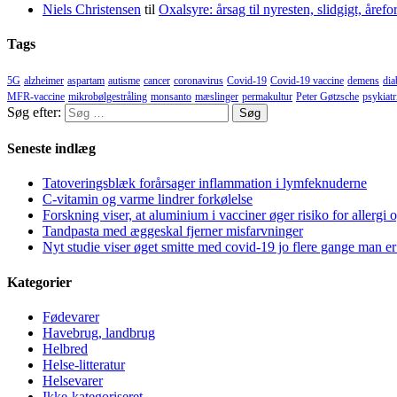
Niels Christensen
til
Oxalsyre: årsag til nyresten, slidgigt, åre
Tags
5G
alzheimer
aspartam
autisme
cancer
coronavirus
Covid-19
Covid-19 vaccine
demens
dia
MFR-vaccine
mikrobølgestråling
monsanto
mæslinger
permakultur
Peter Gøtzsche
psykiatr
Søg efter:
Seneste indlæg
Tatoveringsblæk forårsager inflammation i lymfeknuderne
C-vitamin og varme lindrer forkølelse
Forskning viser, at aluminium i vacciner øger risiko for allergi 
Tandpasta med æggeskal fjerner misfarvninger
Nyt studie viser øget smitte med covid-19 jo flere gange man er
Kategorier
Fødevarer
Havebrug, landbrug
Helbred
Helse-litteratur
Helsevarer
Ikke-kategoriseret