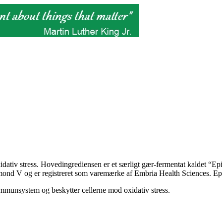
v stress. Hovedingrediensen er et særligt gær-fermentat kaldet “EpiCo
mond V og er registreret som varemærke af Embria Health Sciences. E
 immunsystem og beskytter cellerne mod oxidativ stress.