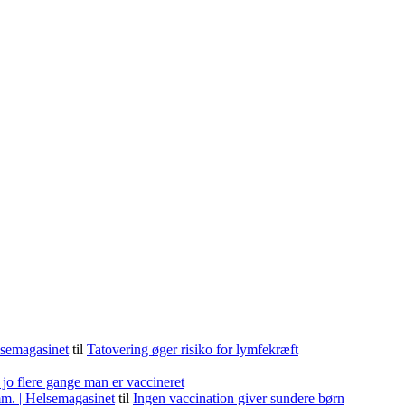
lsemagasinet
til
Tatovering øger risiko for lymfekræft
 jo flere gange man er vaccineret
m. | Helsemagasinet
til
Ingen vaccination giver sundere børn